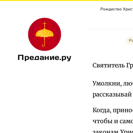
Р
Предание.ру
Святитель Г
Умолкни, люб
рассказывай 
Когда, прин
чтобы и само
законам Хрис