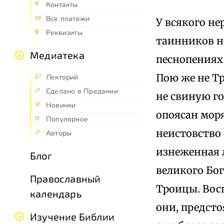
Контакты
Все платежи
У всякого не
Реквизиты
таинников н
Медиатека
песнопениях
Пою же не Тр
Лекторий
Сделано в Предании
не свиную го
Новинки
опоясан моря
Популярное
неистовство 
Авторы
изнеженная л
Блог
великого Бог
Православный
Троицы. Вос
календарь
они, предсто
Изучение Библии