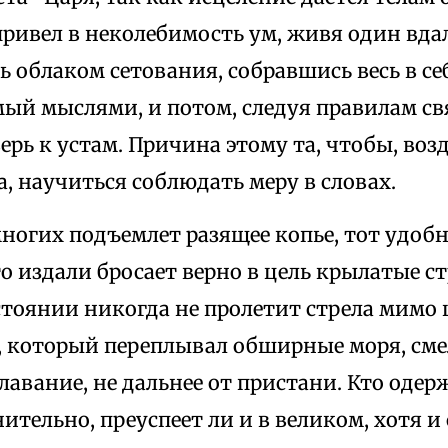
ривел в неколебимость ум, живя один вдал
облаком сетования, собравшись весь в се
мый мыслями, и потом, следуя правилам с
рь к устам. Причина этому та, чтобы, воз
а, научиться соблюдать меру в словах.
ногих подъемлет разящее копье, тот удоб
о издали бросает верно в цель крылатые ст
тоянии никогда не пролетит стрела мимо 
 который переплывал обширные моря, см
лавание, не дальнее от пристани. Кто одерж
ительно, преуспеет ли и в великом, хотя и