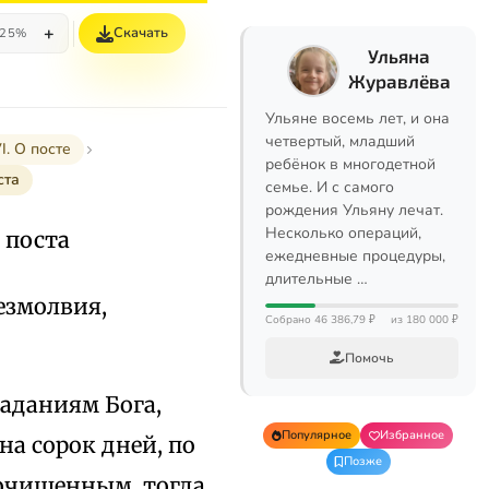
+
Скачать
25%
Ульяна
Журавлёва
Ульяне восемь лет, и она
четвертый, младший
I. О посте
ребёнок в многодетной
ста
семье. И с самого
рождения Ульяну лечат.
Несколько операций,
 поста
ежедневные процедуры,
длительные …
езмолвия,
Собрано 46 386,79 ₽
из 180 000 ₽
Помочь
аданиям Бога,
Популярное
Избранное
на сорок дней, по
Позже
 очищенным, тогда,