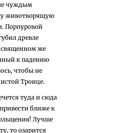
 не чуждым
ому животворящую
и. Порпуровой
губил древле
О священном же
енный к падению
юсь, чтобы не
чистой Троице.
чется туда и сюда
 привести ближе к
больщения! Лучше
ту, то озарится