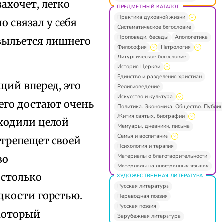
захочет, легко
ПРЕДМЕТНЫЙ КАТАЛОГ
Практика духовной жизни
о связал у себя
Систематическое богословие
Проповеди, беседы
Апологетика
 выльется лишнего
Философия
Патрология
Литургическое богословие
История Церкви
Единство и разделения христиан
ющий вперед, это
Религиоведение
Искусство и культура
него достают очень
Политика. Экономика. Общество. Публи
Жития святых, биографии
бходили целой
Мемуары, дневники, письма
Семья и воспитание
 трепещет своей
Психология и терапия
Материалы о благотворительности
во
Материалы на иностранных языках
 столько
ХУДОЖЕСТВЕННАЯ ЛИТЕРАТУРА
Русская литература
дкости горстью.
Переводная поэзия
Русская поэзия
 который
Зарубежная литература