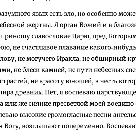
разумного язык есть зло, но особенно може
ебесной жертвы. Я орган Божий и в благо
 приношу славословие Царю, пред Которым
ою, не счастливое плавание какого‑нибудь
лову, не могучего Иракла, не обширный кру
ми, не блеск камней, не пути небесных све
страстей, не красоту юношей, в честь кот
ира древних. Нет, я воспеваю царствующе
а или же сияние пресветлой моей воедино
певаю высокие громогласные песни ангельс
я Богу, возглашают попеременно. Воспева