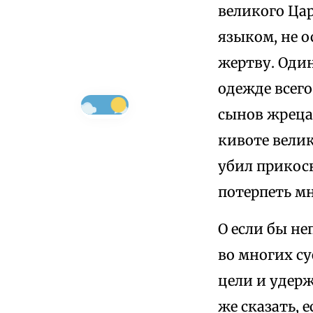
великого Ца
языком, не 
жертву. Один
одежде всего
сынов жреца
кивоте вели
убил прикосн
потерпеть мн
О если бы н
во многих су
цели и удер
же сказать, 