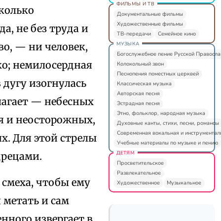
ФИЛЬМЫ И ТВ
сколько
Документальные фильмы
Художественные фильмы
а, не без труда и
ТВ-передачи
Семейное кино
МУЗЫКА
во, — ни человек,
Богослужебное пение Русской Правосл
ко; немилосердная
Колокольный звон
Песнопения поместных церквей
в дугу изогнулась
Классическая музыка
Авторская песня
злагает — небесных
Эстрадная песня
Этно, фольклор, народная музыка
я и неосторожных,
Духовные канты, стихи, песни, романсы
Современная вокальная и инструментал
х. Для этой стрелы
Учебные материалы по музыке и пению
ДЕТЯМ
дрецами.
Просветительское
Развлекательное
смеха, чтобы ему
Художественное
Музыкальное
 метать и сам
енного извергает в