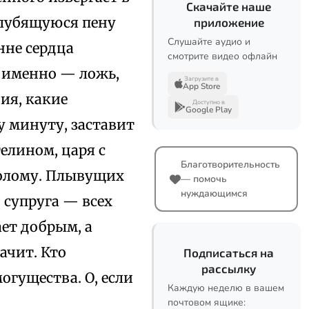
Скачайте наше
клубящуюся пену
приложение
Слушайте аудио и
нне сердца
смотрите видео офлайн
, именно — ложь,
Загрузите в
App Store
ния, какие
Доступно в
Google Play
ну минуту, заставит
телином, царя с
Благотворительность
солому. Плывущих
— помочь
нуждающимся
, супруга — всех
ает добрым, а
начит. Кто
Подписаться на
рассылку
огущества. О, если
Каждую неделю в вашем
почтовом ящике: