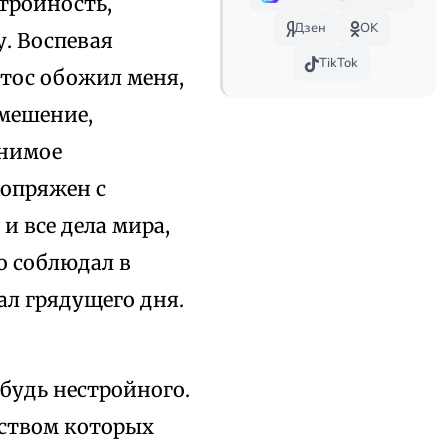
тройность,
Дзен
OK
у. Воспевая
TikTok
тос обожил меня,
смешение,
снимое
сопряжен с
и все дела мира,
о соблюдал в
тал грядущего дня.
ибудь нестройного.
дством которых