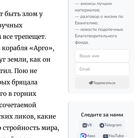
— анонсы лучших
материалов;
т быть злом у
— разговор о жизни по
Евангелию;
звучных
— новости подопечных
 все трепещет.
Благотворительного
фонда.
 корабля «Арго»,
г земли, как он
тил. Пою не
орых бряцала
Подписаться
го в горних
 сочетаемой
Следите за нами
ких ликов, какие
VK
Telegram
ю стройность мира,
Макс
YouTube