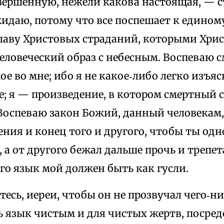
овершенную, нежели какова настоящая, — с
идаю, потому что все поспешает к едином
лаву Христовых страданий, которыми Хрис
еловеческий образ с небесным. Воспеваю 
е во мне; ибо я не какое‑либо легко изъя
; я — произведение, в котором смертный 
оспеваю закон Божий, данный человекам, 
ния и конец того и другого, чтобы ты одн
, а от другого бежал дальше прочь и трепе
ого язык мой должен быть как гусли.
тесь, иереи, чтобы он не прозвучал чего‑н
ь язык чистым и для чистых жертв, посре