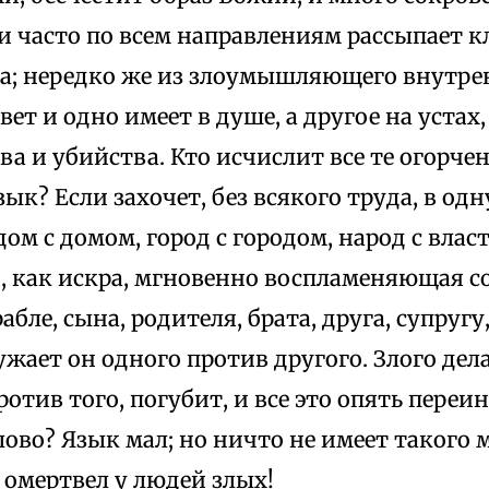
 и часто по всем направлениям рассыпает 
ва; нередко же из злоумышляющего внутре
ет и одно имеет в душе, а другое на устах
ва и убийства. Кто исчислит все те огорче
ык? Если захочет, без всякого труда, в од
ом с домом, город с городом, народ с влас
 как искра, мгновенно воспламеняющая 
абле, сына, родителя, брата, друга, супругу
жает он одного против другого. Злого дел
ротив того, погубит, и все это опять переи
ово? Язык мал; но ничто не имеет такого м
 омертвел у людей злых!