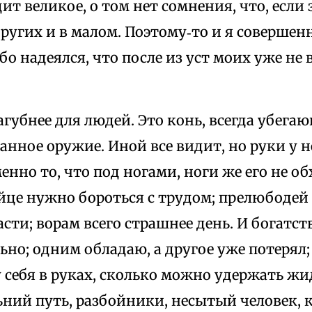
ит великое, о том нет сомнения, что, если 
ругих и в малом. Поэтому‑то и я совершенн
ибо надеялся, что после из уст моих уже не
агубнее для людей. Это конь, всегда убега
анное оружие. Иной все видит, но руки у 
енно то, что под ногами, ноги же его не о
йце нужно бороться с трудом; прелюбодей
сти; ворам всего страшнее день. И богатст
но; одним обладаю, а другое уже потерял;
 себя в руках, сколько можно удержать жи
ьний путь, разбойники, несытый человек,