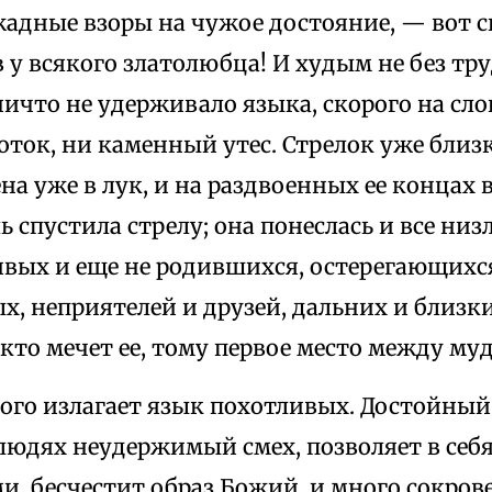
жадные взоры на чужое достояние, — вот 
у всякого златолюбца! И худым не без труд
ичто не удерживало языка, скорого на сло
поток, ни каменный утес. Стрелок уже близ
на уже в лук, и на раздвоенных ее концах 
ь спустила стрелу; она понеслась и все ни
ивых и еще не родившихся, остерегающихс
х, неприятелей и друзей, дальних и близки
и кто мечет ее, тому первое место между му
ого излагает язык похотливых. Достойный 
людях неудержимый смех, позволяет в себя
и, бесчестит образ Божий, и много сокров