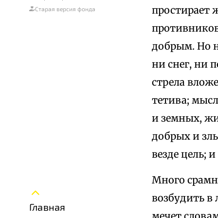
простирает 
Старая версия фонда
противников 
добрым. Но н
ни снег, ни 
стрела вложе
тетива; мысл
и земных, ж
добрых и злы
везде цель; 
Много срамн
возбудить в 
Главная
мечет словам