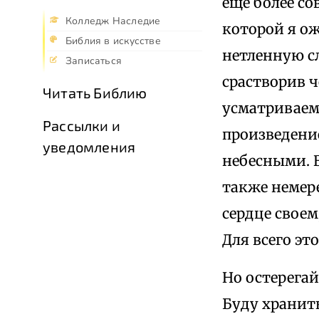
еще более с
Колледж Наследие
которой я ож
Библия в искусстве
нетленную с
Записаться
срастворив ч
Читать Библию
усматриваемо
Рассылки и
произведение
уведомления
небесными. В
также немере
сердце своем
Для всего эт
Но остерегай
Буду хранит