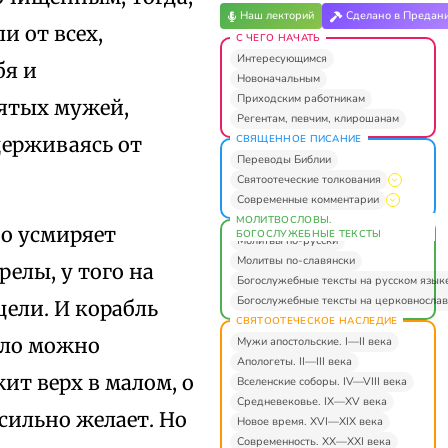
Наш лекторий
Сделано в Предан
и от всех,
С ЧЕГО НАЧАТЬ
Интересующимся
бя и
Новоначальным
Приходским работникам
вятых мужей,
Регентам, певчим, клирошанам
СВЯЩЕННОЕ ПИСАНИЕ
держиваясь от
Переводы Библии
Святоотеческие толкования
Современные комментарии
МОЛИТВОСЛОВЫ.
но усмиряет
БОГОСЛУЖЕБНЫЕ ТЕКСТЫ
Молитвы по-русски
Молитвы по-славянски
релы, у того на
Богослужебные тексты на русском язык
Богослужебные тексты на церковнослав
цели. И корабль
СВЯТООТЕЧЕСКОЕ НАСЛЕДИЕ
ело можно
Мужи апостольские. I—II века
Апологеты. II—III века
ит верх в малом, о
Вселенские соборы. IV—VIII века
Средневековье. IX—XV века
 сильно желает. Но
Новое время. XVI—XIX века
Современность. XX—XXI века