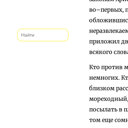
во–первых, п
обложившись 
неразвлекае
приложил две
всякого слов
Кто против м
немногих. Кт
близком расс
мореходный,
посылать в п
том еще сомн