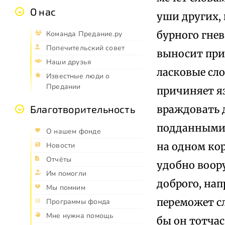
О нас
уши других,
бурного гне
Команда Предание.ру
Попечительский совет
выносит прив
Наши друзья
ласковые сло
Известные люди о
Предании
причиняет яз
враждовать д
Благотворительность
подданными,
О нашем фонде
на одном кор
Новости
Отчёты
удобно воору
Им помогли
доброго, нап
Мы помним
переможет сл
Программы фонда
Мне нужна помощь
бы он тотчас