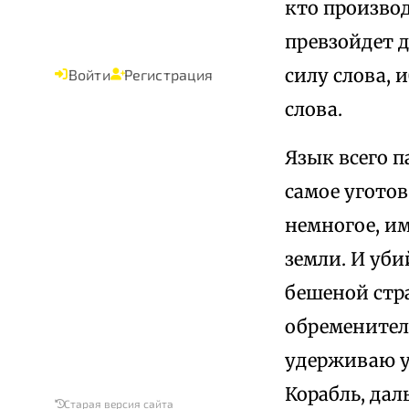
кто производ
превзойдет д
силу слова, 
Войти
Регистрация
слова.
Язык всего п
самое уготов
немногое, им
земли. И уби
бешеной стра
обременитель
удерживаю у
Корабль, дал
Старая версия сайта