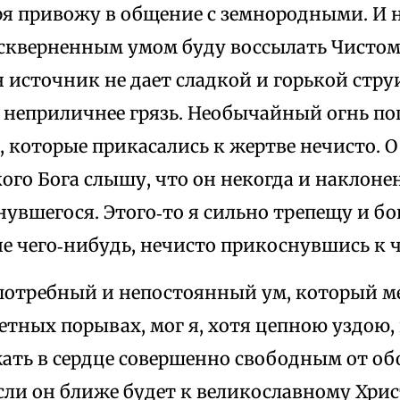
ря привожу в общение с земнородными. И
оскверненным умом буду воссылать Чист
 источник не дает сладкой и горькой стру
 неприличнее грязь. Необычайный огнь по
, которые прикасались к жертве нечисто. 
кого Бога слышу, что он некогда и наклон
увшегося. Этого‑то я сильно трепещу и бо
е чего‑нибудь, нечисто прикоснувшись к 
епотребный и непостоянный ум, который ме
етных порывах, мог я, хотя цепною уздою,
жать в сердце совершенно свободным от о
если он ближе будет к великославному Хрис