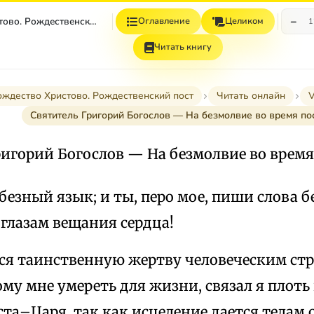
−
Рождество Христово. Рождественский Пост
Оглавление
Целиком
1
Читать книгу
ождество Христово. Рождественский пост
Читать онлайн
V
Святитель Григорий Богослов — На безмолвие во время по
ригорий Богослов — На безмолвие во время
езный язык; и ты, перо мое, пиши слова б
глазам вещания сердца!
ося таинственную жертву человеческим стр
му мне умереть для жизни, связал я плоть 
та–Царя, так как исцеление дается телам