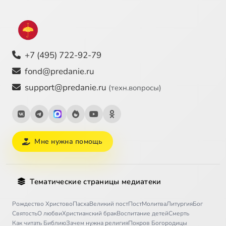
+7 (495) 722-92-79
fond@predanie.ru
support@predanie.ru
(техн.вопросы)
Мне нужна помощь
Тематические страницы медиатеки
Рождество Христово
Пасха
Великий пост
Пост
Молитва
Литургия
Бог
Святость
О любви
Христианский брак
Воспитание детей
Смерть
Как читать Библию
Зачем нужна религия
Покров Богородицы