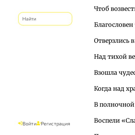
Чтоб возвест
Благословен 
Отверзлись в
Над тихой в
Взошла чудес
Когда над х
В полночной
Воспели «Сл
Войти
Регистрация