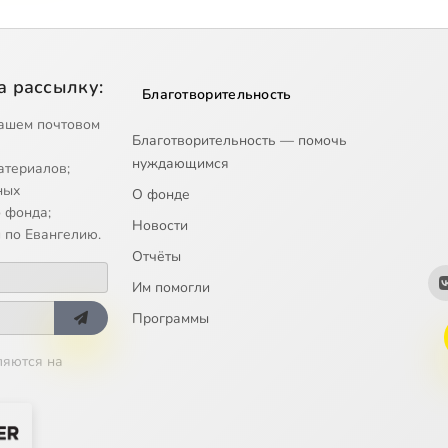
а рассылку:
Благотворительность
ашем почтовом
Благотворительность — помочь
нуждающимся
атериалов;
ных
О фонде
 фонда;
Новости
 по Евангелию.
Отчёты
Им помогли
Программы
ляются на