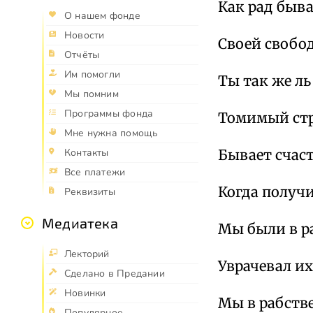
Как рад быв
О нашем фонде
Новости
Своей свобо
Отчёты
Им помогли
Ты так же ль
Мы помним
Программы фонда
Томимый стр
Мне нужна помощь
Бывает счаст
Контакты
Все платежи
Когда получи
Реквизиты
Медиатека
Мы были в ра
Лекторий
Уврачевал их
Сделано в Предании
Новинки
Мы в рабств
Популярное