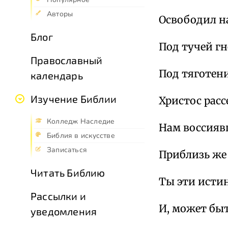
Авторы
Освободил н
Блог
Под тучей гн
Православный
Под тяготен
календарь
Изучение Библии
Христос расс
Колледж Наследие
Нам воссияв
Библия в искусстве
Записаться
Приблизь же 
Читать Библию
Ты эти исти
Рассылки и
И, может быт
уведомления