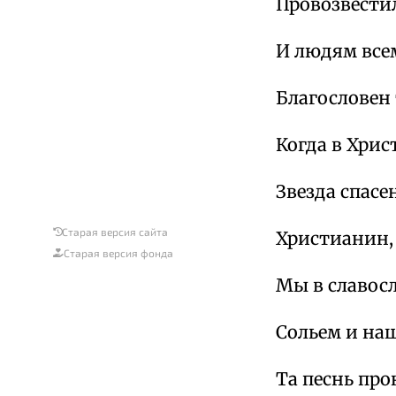
Провозвести
И людям всем
Благословен 
Когда в Хри
Звезда спасен
Старая версия сайта
Христианин,
Старая версия фонда
Мы в славос
Сольем и наш
Та песнь про