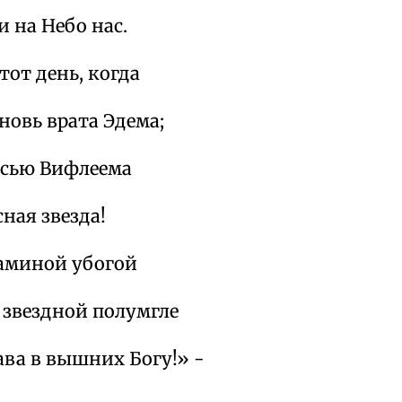
и на Небо нас.
тот день, когда
новь врата Эдема;
есью Вифлеема
ная звезда!
раминой убогой
 звездной полумгле
ава в вышних Богу!» -