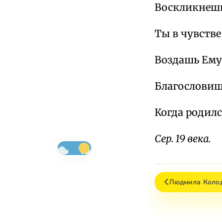
Воскликнешь
Ты в чувстве
Воздашь Ему
Благословишь
Когда родилс
Сер. 19 века.
Людмила Коло