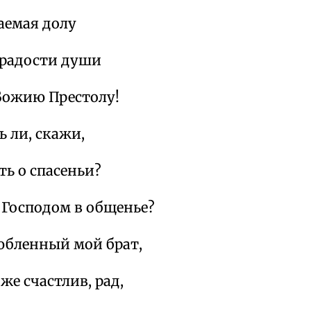
аемая долу
 радости души
Божию Престолу!
 ли, скажи,
ть о спасеньи?
 Господом в общенье?
юбленный мой брат,
же счастлив, рад,