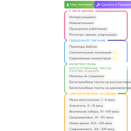
Наш лекторий
Сделано в Предан
С ЧЕГО НАЧАТЬ
Интересующимся
Новоначальным
Приходским работникам
Регентам, певчим, клирошанам
СВЯЩЕННОЕ ПИСАНИЕ
Переводы Библии
Святоотеческие толкования
Современные комментарии
МОЛИТВОСЛОВЫ.
БОГОСЛУЖЕБНЫЕ ТЕКСТЫ
Молитвы по-русски
Молитвы по-славянски
Богослужебные тексты на русском язык
Богослужебные тексты на церковнослав
СВЯТООТЕЧЕСКОЕ НАСЛЕДИЕ
Мужи апостольские. I—II века
Апологеты. II—III века
Вселенские соборы. IV—VIII века
Средневековье. IX—XV века
Новое время. XVI—XIX века
Современность. XX—XXI века