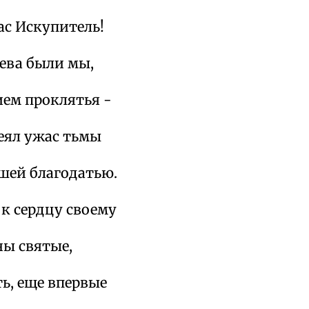
ас Искупитель!
ева были мы,
ием проклятья -
еял ужас тьмы
шей благодатью.
к сердцу своему
ны святые,
ь, еще впервые