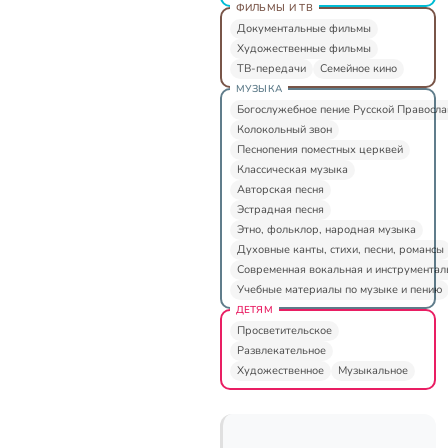
ФИЛЬМЫ И ТВ
Документальные фильмы
Художественные фильмы
ТВ-передачи
Семейное кино
МУЗЫКА
Богослужебное пение Русской Правосл
Колокольный звон
Песнопения поместных церквей
Классическая музыка
Авторская песня
Эстрадная песня
Этно, фольклор, народная музыка
Духовные канты, стихи, песни, романсы
Современная вокальная и инструментал
Учебные материалы по музыке и пению
ДЕТЯМ
Просветительское
Развлекательное
Художественное
Музыкальное