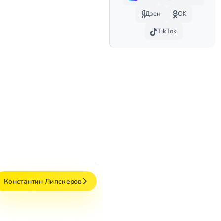
Дзен
OK
TikTok
Константин Липскеров