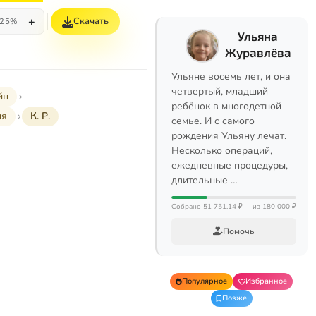
+
Скачать
25%
Ульяна
Журавлёва
Ульяне восемь лет, и она
четвертый, младший
йн
ребёнок в многодетной
ия
К. Р.
семье. И с самого
рождения Ульяну лечат.
Несколько операций,
ежедневные процедуры,
длительные …
Собрано 51 751,14 ₽
из 180 000 ₽
Помочь
Популярное
Избранное
Позже