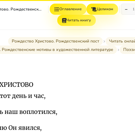
−
Рождество Христово. Рождественский Пост
Оглавление
Целиком
1
Читать книгу
Рождество Христово. Рождественский пост
Читать онла
. Рождественские мотивы в художественной литературе
Поэз
 ХРИСТОВО
тот день и час,
ь наш воплотился,
лю Он явился,