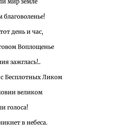
ли мир земле
 благоволенье!
тот день и час,
стовом Воплощенье
ия зажглась!..
 с Бесплотных Ликом
ловии великом
и голоса!
никнет в небеса.