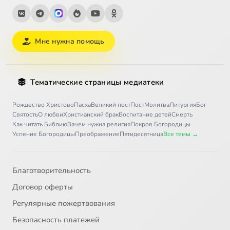
Мне нужна помощь
Тематические страницы медиатеки
Рождество Христово
Пасха
Великий пост
Пост
Молитва
Литургия
Бог
Святость
О любви
Христианский брак
Воспитание детей
Смерть
Как читать Библию
Зачем нужна религия
Покров Богородицы
Успение Богородицы
Преображение
Пятидесятница
Все темы →
Благотворительность
Договор оферты
Регулярные пожертвования
Безопасность платежей