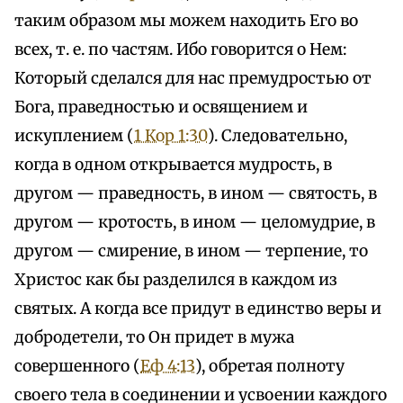
таким образом мы можем находить Его во
всех, т. е. по частям. Ибо говорится о Нем:
Который сделался для нас премудростью от
Бога, праведностью и освящением и
искуплением (
1 Кор 1:30
). Следовательно,
когда в одном открывается мудрость, в
другом — праведность, в ином — святость, в
другом — кротость, в ином — целомудрие, в
другом — смирение, в ином — терпение, то
Христос как бы разделился в каждом из
святых. А когда все придут в единство веры и
добродетели, то Он придет в мужа
совершенного (
Еф 4:13
), обретая полноту
своего тела в соединении и усвоении каждого