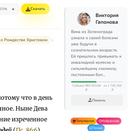
+
Скачать
25%
Виктория
Гапонова
Вика из Зеленограда
узнала о своей болезни
ы о Рождестве Христовом
уже будучи в
сознательном возрасте.
Ей пришлось привыкать к
инвалидной коляске и
сильнейшему сколиозу,
постоянным бол…
Собрано 863 503,66
из 1 745 200
₽
₽
потому что в день
Помочь
нное. Ныне Дева
ние изреченное
Популярное
Избранное
Позже
юдей
(
Пс. 86:6
).