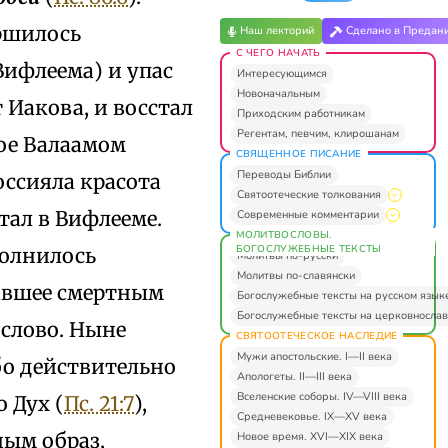
ершилось
Наш лекторий
Сделано в Предан
С ЧЕГО НАЧАТЬ
Вифлеема) и упас
Интересующимся
Новоначальным
т Иакова, и восстал
Приходским работникам
Регентам, певчим, клирошанам
ное Валаамом
СВЯЩЕННОЕ ПИСАНИЕ
Переводы Библии
оссияла красота
Святоотеческие толкования
тал в Вифлееме.
Современные комментарии
МОЛИТВОСЛОВЫ.
БОГОСЛУЖЕБНЫЕ ТЕКСТЫ
полнилось
Молитвы по-русски
Молитвы по-славянски
вавшее смертным
Богослужебные тексты на русском язык
Богослужебные тексты на церковнослав
слово. Ныне
СВЯТООТЕЧЕСКОЕ НАСЛЕДИЕ
Мужи апостольские. I—II века
ибо действительно
Апологеты. II—III века
Вселенские соборы. IV—VIII века
 Дух (
Пс. 21:7
),
Средневековье. IX—XV века
ным образ,
Новое время. XVI—XIX века