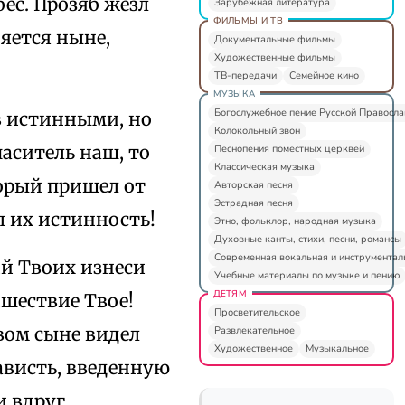
ес. Прозяб жезл
Зарубежная литература
ФИЛЬМЫ И ТВ
няется ныне,
Документальные фильмы
Художественные фильмы
ТВ-передачи
Семейное кино
МУЗЫКА
Богослужебное пение Русской Правосл
в истинными, но
Колокольный звон
аситель наш, то
Песнопения поместных церквей
Классическая музыка
орый пришел от
Авторская песня
Эстрадная песня
 их истинность!
Этно, фольклор, народная музыка
Духовные канты, стихи, песни, романсы
Современная вокальная и инструментал
й Твоих изнеси
Учебные материалы по музыке и пению
ДЕТЯМ
шествие Твое!
Просветительское
вом сыне видел
Развлекательное
Художественное
Музыкальное
зависть, введенную
и вдруг