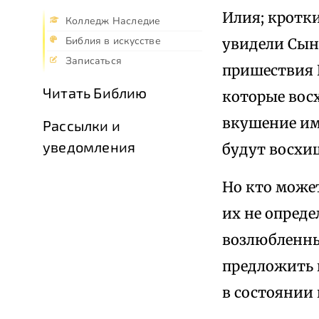
Илия; кротки
Колледж Наследие
Библия в искусстве
увидели Сын
Записаться
пришествия 
Читать Библию
которые восх
вкушение ими
Рассылки и
уведомления
будут восхи
Но кто може
их не опред
возлюбленные
предложить в
в состоянии