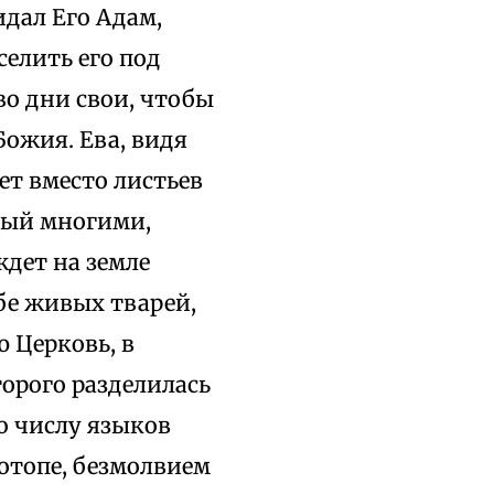
идал Его Адам,
селить его под
во дни свои, чтобы
Божия. Ева, видя
ет вместо листьев
емый многими,
ждет на земле
ебе живых тварей,
 Церковь, в
торого разделилась
по числу языков
потопе, безмолвием