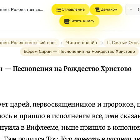
−
Рождество Христово. Рождественский Пост
Оглавление
Целиком
1
Читать книгу
тово. Рождественский пост
Читать онлайн
II. Святые Отц
Ефрем Сирин — Песнопения на Рождество Христово
 — Песнопения на Рождество Христово
ует царей, первосвященников и пророков, 
ось и пришло в исполнение все, ими сказа
нуила в Вифлееме, ныне пришло в исполне
. Там родился Тот, Кто
повесть в писании л