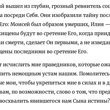
й вышел из глубин, грозный ревнитель сош
а посреди Себя. Они изобразили тайну пос
Его: Моисей был образом умерших, Илия 
ищены будут во сретение Его, когда приид
 смерти, сделает Он первыми, а не извед
щены последними во сретение Его.
т исчислить мне праведников, которые ож
елить немощным устам нашим. Помолитесь 
 мои, чтобы укрепиться мне в силах и в 
ам, по возможности, слово о том, что пре
 восхвалить явившегося нам Сына истины?