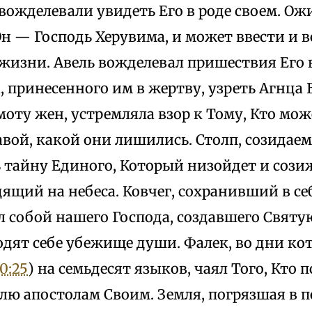
ожделевали увидеть Его в роде своем. Ож
н — Господь Херувима, и может ввести и в
жизни. Авель вожделевал пришествия Его 
, принесенного им в жертву, узреть Агнца 
оту жен, устремляла взор к Тому, Кто мож
авой, какой они лишились. Столп, созида
 тайну Единого, Который низойдет и сози
дящий на небеса. Ковчег, сохранивший в с
 собой нашего Господа, создавшего Святую
дят себе убежище души. Фалек, во дни ко
0:25
) на семьдесят языков, чаял Того, Кто 
лю апостолам Своим. Земля, погрязшая в 