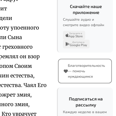
Скачайте наше
тит
приложение
идели
Слушайте аудио и
смотрите видео офлайн
оту упоенного
Загрузите в
али Сына
App Store
Доступно в
Google Play
т греховного
тремлял он взор
сопом Своим
Благотворительность
— помочь
чин естества,
нуждающимся
стества. Чаял Его
пожрет змия,
Подписаться на
нного змия,
рассылку
Каждую неделю в вашем
 Кто уврачует