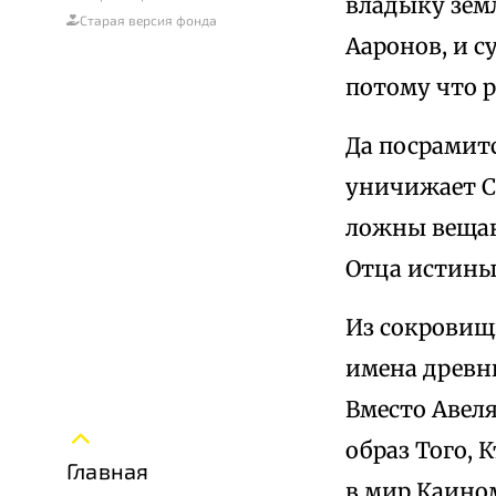
владыку зем
Старая версия фонда
Ааронов, и с
потому что р
Да посрамит
уничижает С
ложны вещан
Отца истины
Из сокровищ
имена древн
Вместо Авел
образ Того, 
Главная
в мир Каином