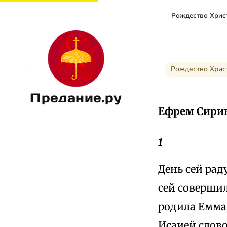
Рождество Хрис
Предание.ру
Ефрем Сирин
1
День сей рад
сей совершил
родила Емма
Исаией слово