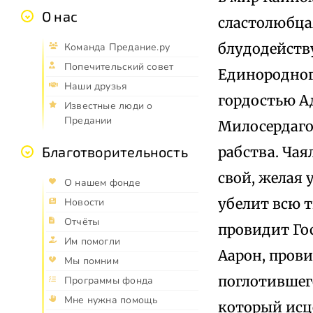
О нас
сластолюбца
блудодейств
Команда Предание.ру
Попечительский совет
Единородног
Наши друзья
гордостью А
Известные люди о
Предании
Милосердаго
рабства. Чая
Благотворительность
свой, желая
О нашем фонде
убелит всю т
Новости
Отчёты
провидит Гос
Им помогли
Аарон, прови
Мы помним
поглотившего
Программы фонда
Мне нужна помощь
который исце