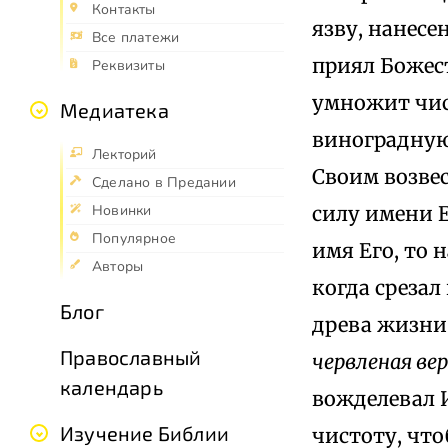
Контакты
язву, нанесе
Все платежи
приял Божес
Реквизиты
умножит чис
Медиатека
виноградную
Лекторий
Своим возвес
Сделано в Предании
силу имени Е
Новинки
Популярное
имя Его, то 
Авторы
когда срезал
Блог
древа жизни.
Православный
червленая ве
календарь
вожделевал И
Изучение Библии
чистоту, что