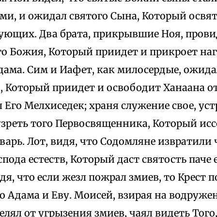
ми, и ожидал святого Сына, Который освя
ующих. Два брата, прикрывшие Ноя, пров
о Божия, Который приидет и прикроет наг
дама. Сим и Иафет, как милосердые, ожид
, Который приидет и освободит Ханаана о
л Его Мелхиседек; храня служение свое, ус
 узреть того Первосвященника, Который ис
варь. Лот, видя, что Содомляне извратили 
пода естеств, Который даст святость паче е
дя, что если жезл пожрал змиев, то Крест 
 Адама и Еву. Моисей, взирая на водруже
лял от угрызения змиев, чаял видеть Того,