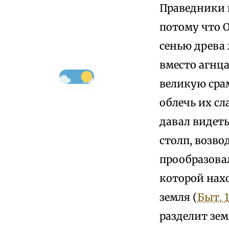
Праведники в
потому что О
сенью древа 
вместо агнца
великую срам
облечь их сл
давал видеть
столп, возво
прообразовал
которой нахо
земля (
Быт. 1
разделит зем