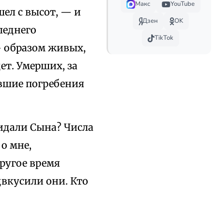
Макс
YouTube
ел с высот, — и
Дзен
OK
леднего
TikTok
— образом живых,
ет. Умерших, за
авшие погребения
идали Сына? Числа
о мне,
другое время
двкусили они. Кто