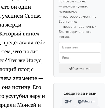
почтовом ящике:
 что он один
— анонсы лучших
материалов;
и учением Своим
— разговор о жизни по
Евангелию;
на жерди
— новости подопечных
Благотворительного
, Который вином
фонда.
, представляя себе
 тем, что носит
о? Тот же Иисус,
ляющий плод с
Подписаться
 гнева знамение —
 она истину. Его
Следите за нами
то усугубил веру и
VK
Telegram
зерцали Моисей и