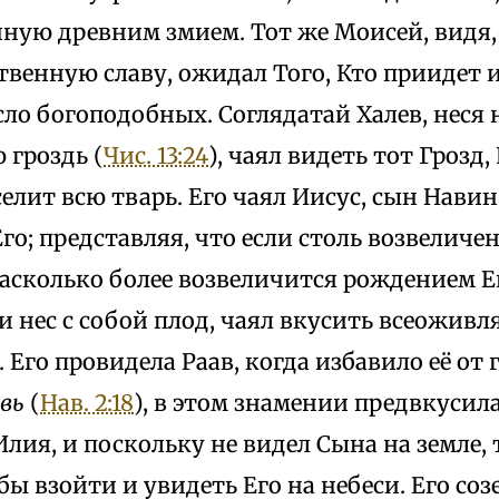
нную древним змием. Тот же Моисей, видя,
твенную славу, ожидал Того, Кто приидет 
ло богоподобных. Соглядатай Халев, неся 
 гроздь (
Чис. 13:24
), чаял видеть тот Грозд
елит всю тварь. Его чаял Иисус, сын Навин
го; представляя, что если столь возвеличен
насколько более возвеличится рождением Ег
 и нес с собой плод, чаял вкусить всеожив
 Его провидела Раав, когда избавило её от
рвь
(
Нав. 2:18
), в этом знамении предвкусила
лия, и поскольку не видел Сына на земле, 
бы взойти и увидеть Его на небеси. Его со