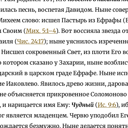
илась песнь, воспетая Давидом. Ныне сов
Михеем слово: исшел Пастырь из Ефрафы (
 Своим (
Мих. 5:1–4
). Вот воссияла звезда о
аиля (
Чис. 24:17
); ныне уяснилось изречен
 Нисшел сокровенный Свет, из плоти Его в
 о котором сказано у Захарии, ныне возблис
царский в царском граде Ефрафе. Ныне ис
ие Иаковлево. Явилось древо жизни, даро
не объясняется прикровенное Соломоново 
, и нарицается имя Ему:
Чудный
(
Ис. 9:6
), 
ог является младенцем. Червю уподобил Его
рождается безмужно. Ныне делается понят