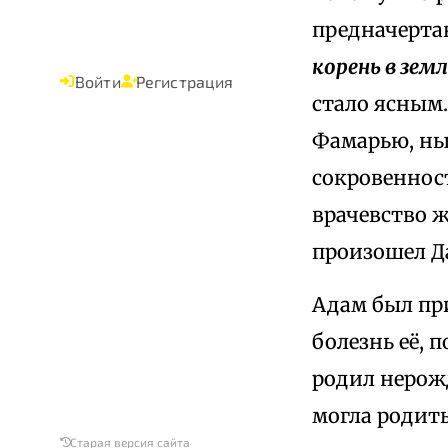
предначерта
корень в зе
Войти
Регистрация
стало ясным
Фамарью, ны
сокровенност
врачевство ж
произошел Д
Адам был пр
болезнь её, 
родил нерожд
могла родит
Старая версия сайта