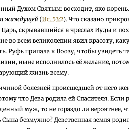
нный Духом Святым: восходит, яко корен
мли жаждущей
(
Ис. 53:2
). Что сказано прикро
. Царь, скрывавшийся в чреслах Иуды и п
не во всем великолепии явил красоту, как
ь. Руфь припала к Воозу, чтобы увидеть т
изни, ныне исполнилось её желание, потом
арующий жизнь всему.
ичиной болезней происшедшей от него же
потому что Дева родила ей Спасителя. Если
енный муж, то не гораздо ли вероятнее, 
ь Сына безмужно? Девственная земля роди