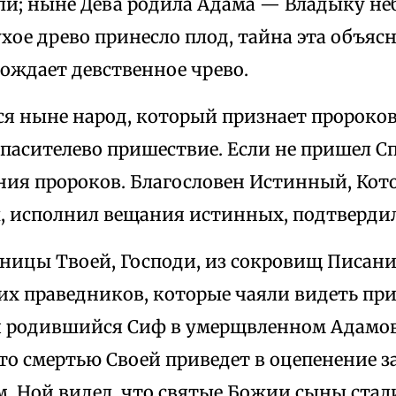
ли; ныне Дева родила Адама — Владыку неб
ухое древо принесло плод, тайна эта объяс
ождает девственное чрево.
ся ныне народ, который признает пророко
пасителево пришествие. Если не пришел Сп
ия пророков. Благословен Истинный, Кот
, исполнил вещания истинных, подтвердил
ницы Твоей, Господи, из сокровищ Писани
их праведников, которые чаяли видеть при
я родившийся Сиф в умерщвленном Адамо
Кто смертью Своей приведет в оцепенение 
. Ной видел, что святые Божии сыны стал