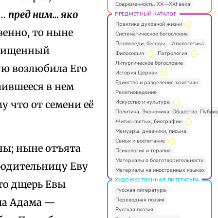
Современность. XX—XXI века
ь…
пред ним… яко
ПРЕДМЕТНЫЙ КАТАЛОГ
Практика духовной жизни
венно, то ныне
Систематическое богословие
Проповеди, беседы
Апологетика
охищенный
Философия
Патрология
Литургическое богословие
ую возлюбила Его
История Церкви
Единство и разделения христиан
аившееся в нем
Религиоведение
Искусство и культура
у что от семени её
Политика. Экономика. Общество. Публи
Жития святых, биографии
Мемуары, дневники, письма
Семья и воспитание
ны; ныне отъята
Психология и терапия
Материалы о благотворительности
 родительницу Еву
Материалы на иностранных языках
ХУДОЖЕСТВЕННАЯ ЛИТЕРАТУРА
что дщерь Евы
Русская литература
Переводная поэзия
ла Адама —
Русская поэзия