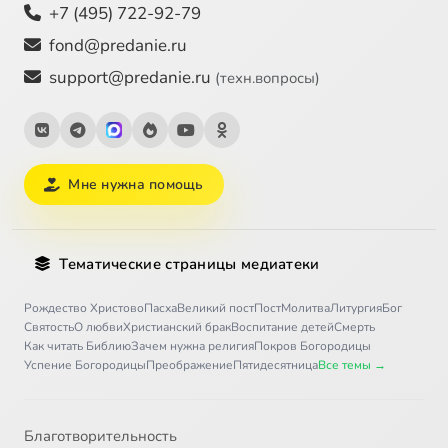
+7 (495) 722-92-79
fond@predanie.ru
support@predanie.ru
(техн.вопросы)
Мне нужна помощь
Тематические страницы медиатеки
Рождество Христово
Пасха
Великий пост
Пост
Молитва
Литургия
Бог
Святость
О любви
Христианский брак
Воспитание детей
Смерть
Как читать Библию
Зачем нужна религия
Покров Богородицы
Успение Богородицы
Преображение
Пятидесятница
Все темы →
Благотворительность