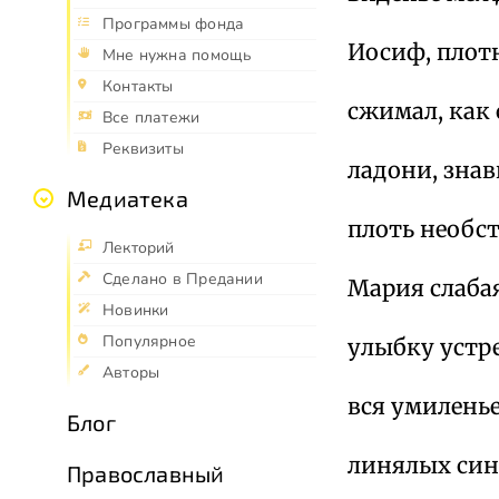
Программы фонда
Иосиф, плот
Мне нужна помощь
Контакты
сжимал, как 
Все платежи
Реквизиты
ладони, зна
Медиатека
плоть необс
Лекторий
Сделано в Предании
Мария слаба
Новинки
Популярное
улыбку устр
Авторы
вся умиленье
Блог
линялых син
Православный