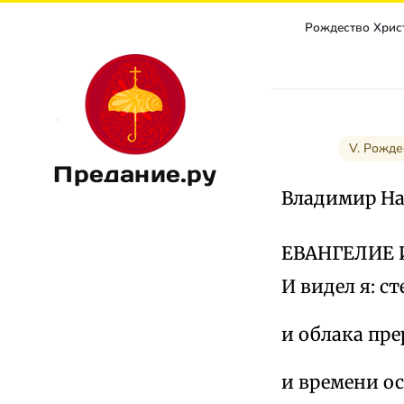
V. Рожде
Предание.ру
Владимир Н
ЕВАНГЕЛИЕ И
И видел я: с
и облака пре
и времени о