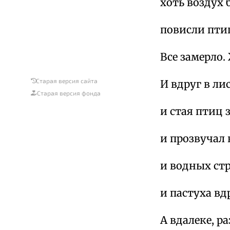
хоть воздух 
повисли пти
Все замерло
Старая версия сайта
И вдруг в ли
Старая версия фонда
и стая птиц 
и прозвучал 
и водных ст
и пастуха вд
А вдалеке, р