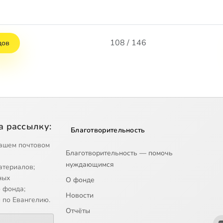
108 / 146
дов
а рассылку:
Благотворительность
ашем почтовом
Благотворительность — помочь
нуждающимся
атериалов;
ных
О фонде
 фонда;
Новости
 по Евангелию.
Отчёты