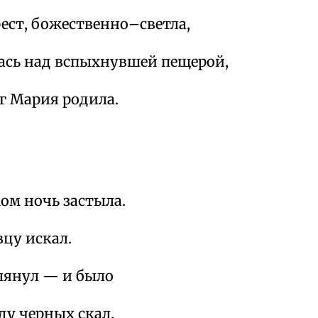
ест, божественно–светла,
лась над вспыхнувшей пещерой,
иг Мария родила.
ом ночь застыла.
цу искал.
глянул — и было
ду черных скал.