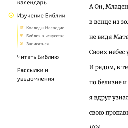
календарь
А Он, Младе
Изучение Библии
в венце из з
Колледж Наследие
не видя Мате
Библия в искусстве
Записаться
Своих небес 
Читать Библию
И рядом, в т
Рассылки и
уведомления
по белизне и
я вдруг узна
свою пропав
1924