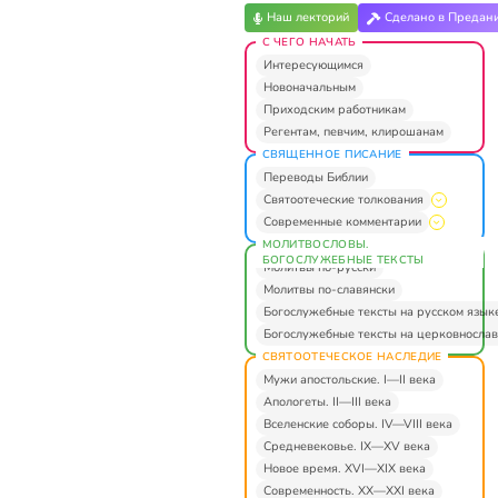
Наш лекторий
Сделано в Предан
С ЧЕГО НАЧАТЬ
Интересующимся
Новоначальным
Приходским работникам
Регентам, певчим, клирошанам
СВЯЩЕННОЕ ПИСАНИЕ
Переводы Библии
Святоотеческие толкования
Современные комментарии
МОЛИТВОСЛОВЫ.
БОГОСЛУЖЕБНЫЕ ТЕКСТЫ
Молитвы по-русски
Молитвы по-славянски
Богослужебные тексты на русском язык
Богослужебные тексты на церковнослав
СВЯТООТЕЧЕСКОЕ НАСЛЕДИЕ
Мужи апостольские. I—II века
Апологеты. II—III века
Вселенские соборы. IV—VIII века
Средневековье. IX—XV века
Новое время. XVI—XIX века
Современность. XX—XXI века