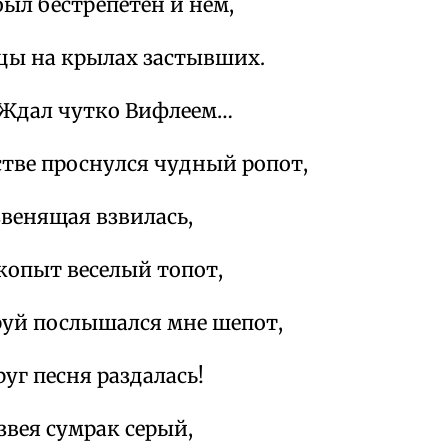
был бестрепетен и нем,
цы на крылах застывших.
. Ждал чутко Вифлеем…
стве проснулся чудный ропот,
звенящая взвилась,
копыт веселый топот,
руй послышался мне шепот,
руг песня раздалась!
азвея сумрак серый,