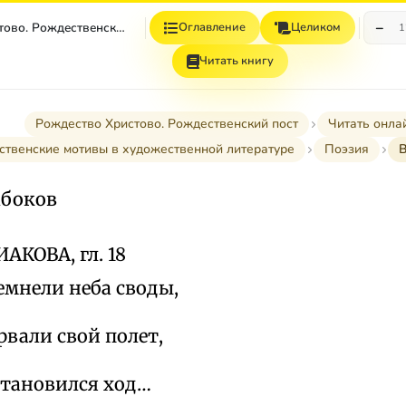
−
Рождество Христово. Рождественский Пост
Оглавление
Целиком
1
Читать книгу
Рождество Христово. Рождественский пост
Читать онла
ственские мотивы в художественной литературе
Поэзия
В
абоков
АКОВА, гл. 18
темнели неба своды,
рвали свой полет,
становился ход…