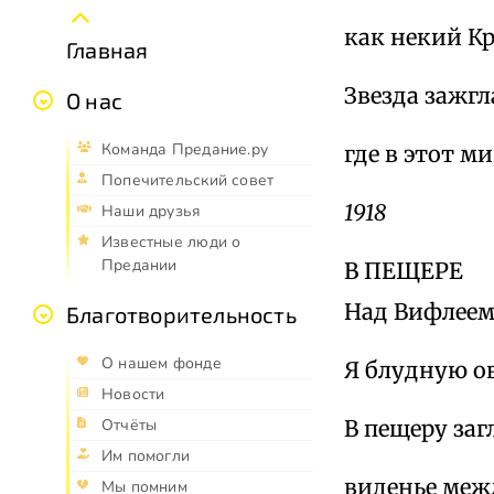
как некий Кр
Главная
Звезда зажг
О нас
Команда Предание.ру
где в этот м
Попечительский совет
1918
Наши друзья
Известные люди о
Предании
В ПЕЩЕРЕ
Над Вифлеем
Благотворительность
О нашем фонде
Я блудную ов
Новости
В пещеру за
Отчёты
Им помогли
виденье меж
Мы помним