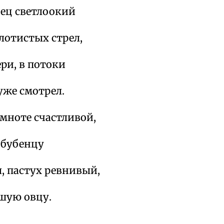
нец светлоокий
олотистых стрел,
ри, в потоки
уже смотрел.
емноте счастливой,
 бубенцу
л, пастух ревнивый,
шую овцу.