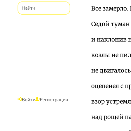
Все замерло.
Седой туман 
и наклонив н
козлы не пил
не двигалось
оцепенел с 
Войти
Регистрация
взор устремл
над рощей п