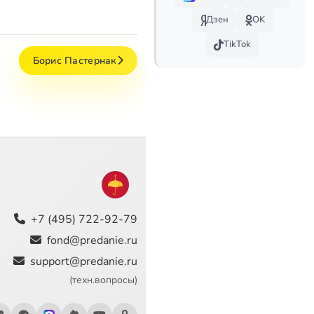
Дзен
OK
TikTok
Борис Пастернак
+7 (495) 722-92-79
fond@predanie.ru
support@predanie.ru
(техн.вопросы)