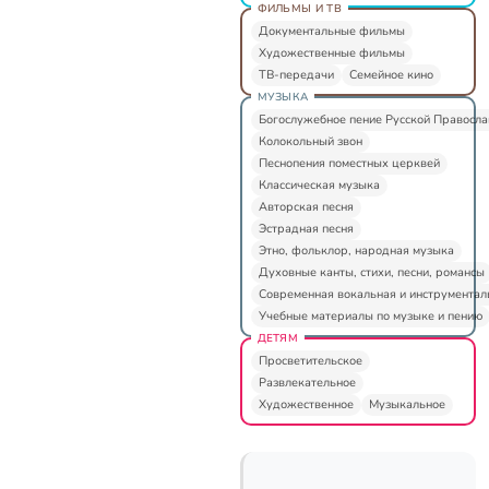
ФИЛЬМЫ И ТВ
Документальные фильмы
Художественные фильмы
ТВ-передачи
Семейное кино
МУЗЫКА
Богослужебное пение Русской Правосл
Колокольный звон
Песнопения поместных церквей
Классическая музыка
Авторская песня
Эстрадная песня
Этно, фольклор, народная музыка
Духовные канты, стихи, песни, романсы
Современная вокальная и инструментал
Учебные материалы по музыке и пению
ДЕТЯМ
Просветительское
Развлекательное
Художественное
Музыкальное