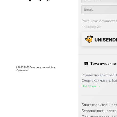
Рассылки осуществ
платформе
Тематические
© 2005-2026 Благотворительный фонд
«Предание»
Рождество Христово
П
Смерть
Как читать Б
Все темы →
Благотворительнос
Безопасность плат
Политика персонал