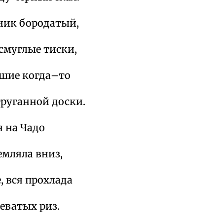
ник бородатый,
смуглые тиски,
вшие когда–то
труганной доски.
я на Чадо
емляла вниз,
, вся прохлада
еватых риз.