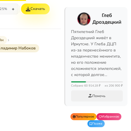
+
Скачать
25%
Глеб
Дроздецкий
Пятилетний Глеб
Дроздецкий живёт в
йн
Иркутске. У Глеба ДЦП
ладимир Набоков
из-за перенесённого в
младенчестве менингита,
но его положение
осложняется эпилепсией,
с которой долгое…
Собрано 60 914,18 ₽
из 206 900 ₽
Помочь
Популярное
Избранное
Позже