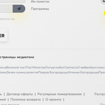
Им помогли
Программы
ляются на
 страницы медиатеки
асха
Великий пост
Пост
Молитва
Литургия
Бог
Святость
О любви
Христианс
иблию
Зачем нужна религия
Покров Богородицы
Успение Богородицы
Пре
ть
|
Договор оферты
|
Регулярные пожертвования
|
Распр
ежей
|
Политика возврата
|
О проекте
|
ьных данных
По