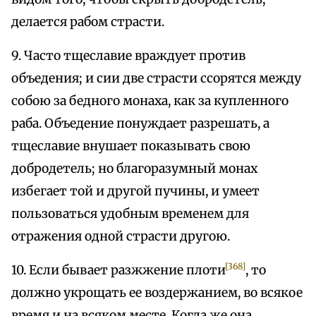
делается рабом страсти.
9. Часто тщеславие враждует против
объедения; и сии две страсти ссорятся между
собою за бедного монаха, как за купленного
раба. Объедение понуждает разрешать, а
тщеславие внушает показывать свою
добродетель; но благоразумный монах
избегает той и другой пучины, и умеет
пользоваться удобным временем для
отражения одной страсти другою.
[368]
10. Если бывает разжжение плоти
, то
должно укрощать ее воздержанием, во всякое
время и на всяком месте. Когда же она