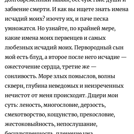
забвение смерти. И как вы ищете знать имена
исчадий моих? изочту их, и паче песка
умножатся. Но узнайте, по крайней мере,
какие имена моих первенцев и самых
любезных исчадий моих. Первородный сын
мой есть блуд, а второе после него исчадие —
ожесточение сердца, третие же —
сонливость. Море злых помыслов, волны
скверн, глубина неведомых и неизреченных
нечистот от меня происходят. Дщери мои
суть: леность, многословие, дерзость,
смехотворство, кощунство, прекословие,
жестоковыйность, непослушание,
бесчувственность, пленение ума,