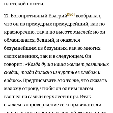
плотской похоти.
[369]
12. Богопротивный Евагрий
воображал,
что он из премудрых премудрейший, как по
красноречию, так и по высоте мыслей: но он
обманывался, бедный, и оказался
безумнейшим из безумных, как во многих
своих мнениях, так и в следующем. Он
говорит:
«Когда душа наша желает различных
снедей, тогда должно изнурять ее хлебом и
водою»
. Предписывать это то же, что сказать
малому отроку, чтобы он одним шагом
взошел на самый верх лестницы. Итак
скажем в опровержение сего правила: если
душа желает различных снедей, то она ищет