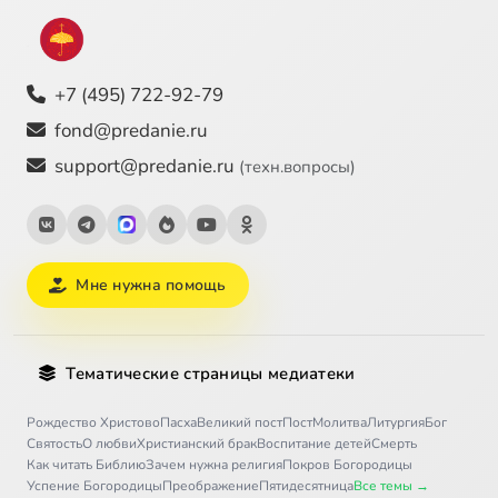
+7 (495) 722-92-79
fond@predanie.ru
support@predanie.ru
(техн.вопросы)
Мне нужна помощь
Тематические страницы медиатеки
Рождество Христово
Пасха
Великий пост
Пост
Молитва
Литургия
Бог
Святость
О любви
Христианский брак
Воспитание детей
Смерть
Как читать Библию
Зачем нужна религия
Покров Богородицы
Успение Богородицы
Преображение
Пятидесятница
Все темы →