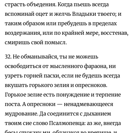
страсть объедения. Когда пьешь всегда
вспоминай оцет и желчь Владыки твоего; и
таким образом или пребудешь в пределах
воздержания, или по крайней мере, восстенав,
смиришь свой помысл.
32. Не обманывайся, ты не можешь
освободиться от мысленного фараона, ни
узреть горней пасхи, если не будешь всегда
вкушать горького зелия и опресноков.
Горькое зелие есть понуждение и терпение
поста. А опресноки — ненадмевающееся
мудрование. Да соединится с дыханием
твоим сие слово Псалмопевца: аз же, внегда
бесы стужаху ми, облачахся во вретище, и