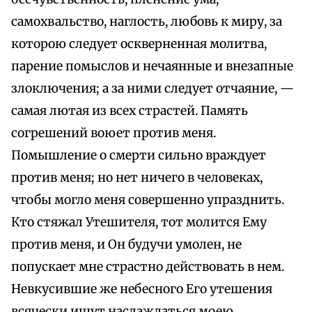
самохвальство, наглость, любовь к миру, за
которою следует оскверненная молитва,
парение помыслов и нечаянные и внезапные
злоключения; а за ними следует отчаяние, —
самая лютая из всех страстей. Память
согрешений воюет против меня.
Помышление о смерти сильно враждует
против меня; но нет ничего в человеках,
чтобы могло меня совершенно упразднить.
Кто стяжал Утешителя, тот молится Ему
против меня, и Он будучи умолен, не
попускает мне страстно действовать в нем.
Невкусившие же небесного Его утешения
всячески ищут наслаждаться моею