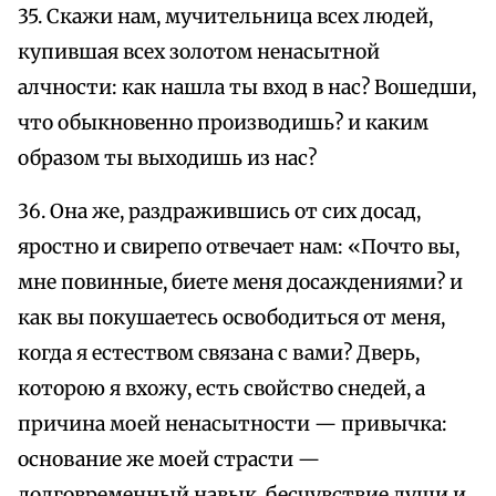
35. Скажи нам, мучительница всех людей,
купившая всех золотом ненасытной
алчности: как нашла ты вход в нас? Вошедши,
что обыкновенно производишь? и каким
образом ты выходишь из нас?
36. Она же, раздражившись от сих досад,
яростно и свирепо отвечает нам: «Почто вы,
мне повинные, биете меня досаждениями? и
как вы покушаетесь освободиться от меня,
когда я естеством связана с вами? Дверь,
которою я вхожу, есть свойство снедей, а
причина моей ненасытности — привычка:
основание же моей страсти —
долговременный навык, бесчувствие души и