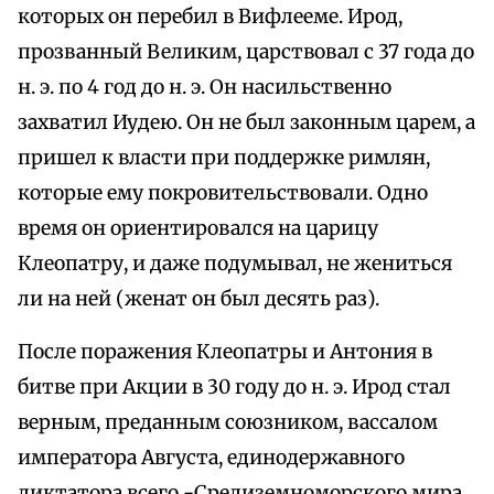
которых он перебил в Вифлееме. Ирод,
прозванный Великим, царствовал с 37 года до
н. э. по 4 год до н. э. Он насильственно
захватил Иудею. Он не был законным царем, а
пришел к власти при поддержке римлян,
которые ему покровительствовали. Одно
время он ориентировался на царицу
Клеопатру, и даже подумывал, не жениться
ли на ней (женат он был десять раз).
После поражения Клеопатры и Антония в
битве при Акции в 30 году до н. э. Ирод стал
верным, преданным союзником, вассалом
императора Августа, единодержавного
диктатора всего -Средиземноморского мира,