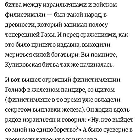
битва между израильтянами и войском
филистимлян — был такой народ, в
древности, который занимал полосу
теперешней Газы. И перед сражениями, как
это было принято издавна, выходили
мериться силой богатыри. Вы помните,
Куликовская битва так же начиналась.
И вот вышел огромный филистимлянин
Голиаф в железном панцире, со щитом
(филистимляне в то время уже овладели
секретом выплавки железа). Он ходил вдоль
рядов израильтян и говорил: «Ну, кто выйдет
со мной на единоборство?» А было суеверие в
древности такое: кто выиграет в