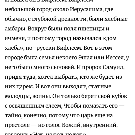
небольшой город около Иерусалима, где
обычно, с глубокой древности, были хлебные
амбары. Вокруг были поля пшеницы и
ячменя, и поэтому город назывался «дом
хлеба», по–русски Вифлеем. Вот в этом
городе была семья некоего Эшая или Иессея, у
него было много сыновей. И пророк Самуил,
придя туда, хотел выбрать, кто же будет из
них царем. И вот они выходят, статные
молодцы, воины. Он только берет свой кубок
с освященным елеем, Чтобы помазать его —
тайно, конечно, потому что царь еще на
престоле — но голос Божий, внутренний,
говорит: «Нет, не тот, не тот».