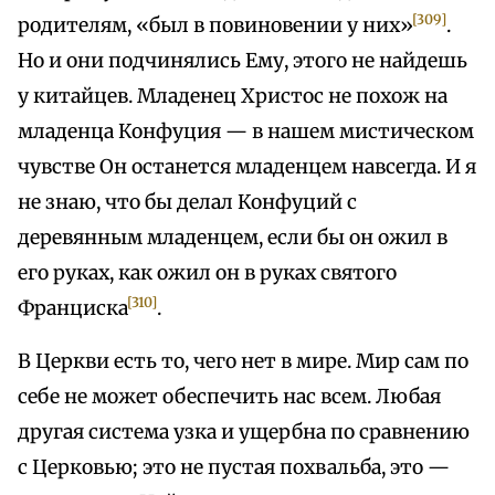
[309]
родителям, «был в повиновении у них»
.
Но и они подчинялись Ему, этого не найдешь
у китайцев. Младенец Христос не похож на
младенца Конфуция — в нашем мистическом
чувстве Он останется младенцем навсегда. И я
не знаю, что бы делал Конфуций с
деревянным младенцем, если бы он ожил в
его руках, как ожил он в руках святого
[310]
Франциска
.
В Церкви есть то, чего нет в мире. Мир сам по
себе не может обеспечить нас всем. Любая
другая система узка и ущербна по сравнению
с Церковью; это не пустая похвальба, это —