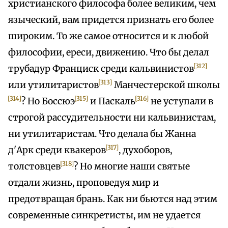
христианского философа более великим, чем
языческий, вам придется признать его более
широким. То же самое относится и к любой
философии, ереси, движению. Что бы делал
[312]
трубадур Франциск среди кальвинистов
[313]
или утилитаристов
Манчестерской школы
[314]
[315]
[316]
? Но Боссюэ
и Паскаль
не уступали в
строгой рассудительности ни кальвинистам,
ни утилитаристам. Что делала бы Жанна
[317]
д'Арк среди квакеров
, духоборов,
[318]
толстовцев
? Но многие наши святые
отдали жизнь, проповедуя мир и
предотвращая брань. Как ни бьются над этим
современные синкретисты, им не удается