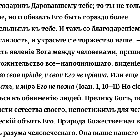
агодарилъ Даровавшему тебе; то ты не тол
е, но и обязалъ Его быть гораздо более
ельнымъ къ тебе. И такъ со благодареніе
милость, и украсьте сіе торжество наше.
ть явленіе Бога между человеками, прише
сожительство все–наполняющаго, виденіе 
Во своя пріиде, и свои Его не пріяша
. Или еще
ть, и міръ Его не позна
(Іоан. 1, 10–11) Но 
ться къ обвиненію людей. Прелику Богъ, 
сти естества своего, непостижимъ для че
ескій объять Его. Природа Божественная в
ъ разума человеческаго. Она выше нашего 