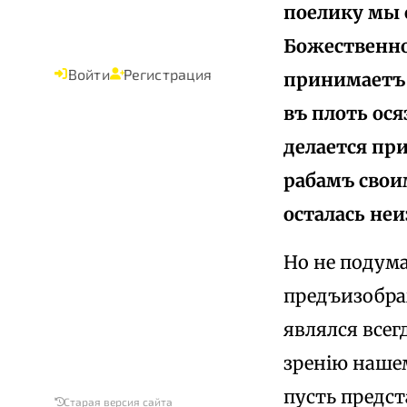
поелику мы 
Божественно
Войти
Регистрация
принимаетъ 
въ плоть ос
делается пр
рабамъ свои
осталась не
Но не подума
предъизображ
являлся всег
зренію наше
пусть предст
Старая версия сайта