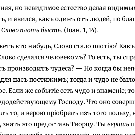
еняя, но невидимое естество делая видимы
ъ, и явился, какъ одинъ отъ людей, по бл
:
Слово плоть бысть
. (Іоан. 1, 14).
жетъ кто нибудь, Слово стало плотію? Как
лово сделался человекомъ? To есть, ты с
гъ производитъ чудеса? — Но когда бы н
для насъ постижимъ; тогда и чудо не было 
. Если же событіе есть чудо и знаменіе; т
удодействующему Господу. Что оно соверш
лъ то, и верою пріобрелъ изъ того пользу, 
 знать это предоставь Творцу. Ты
веришь
п