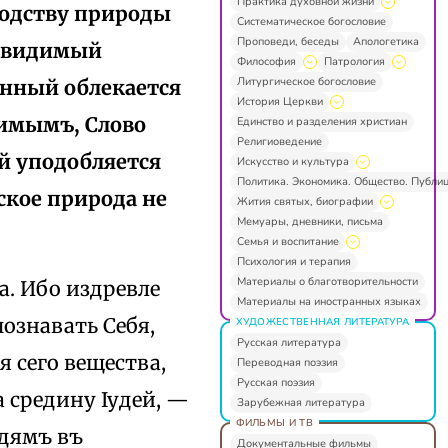
Практика духовной жизни
ходству природы
Систематическое богословие
Проповеди, беседы
Апологетика
Невидимый
Философия
Патрология
Литургическое богословие
нный облекается
История Церкви
димымъ, Слово
Единство и разделения христиан
Религиоведение
й уподобляется
Искусство и культура
Политика. Экономика. Общество. Публи
ское природа не
Жития святых, биографии
Мемуары, дневники, письма
Семья и воспитание
Психология и терапия
Материалы о благотворительности
а. Ибо издревле
Материалы на иностранных языках
познавать Себя,
ХУДОЖЕСТВЕННАЯ ЛИТЕРАТУРА
Русская литература
я сего вещества,
Переводная поэзия
Русская поэзия
 средину Іудей, —
Зарубежная литература
ФИЛЬМЫ И ТВ
юдямъ въ
Документальные фильмы