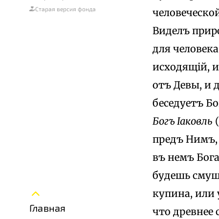
Старая версия фонда
человеческой
Виделъ прир
для человека
исходящій, 
отъ Девы, и
беседуетъ Бо
Богъ Іаковль
(
предъ Нимъ, 
въ немъ Бога
будешь смущ
купина, или 
Главная
что древнее