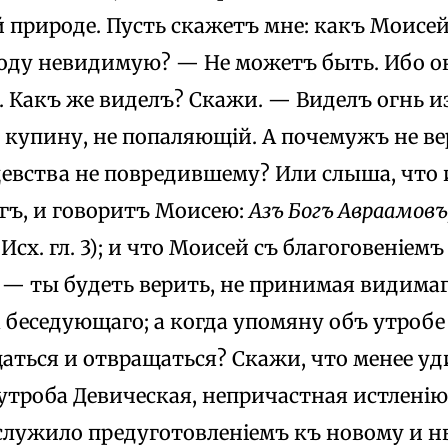
 природе. Пусть скажетъ мне: какъ Моисей
оду невидимую? — He можетъ быть. Ибо о
. Какъ же виделъ? Скажи. — Виделъ огнь 
и купину, не попаляющій. А почемужъ не в
 девства не повредившему? Или слыша, что
гъ, и говоритъ Моисею:
Азъ Богъ Авраамовъ,
Исх. гл. 3); и что Моисей съ благоговеніем
— ты будеть верить, не принимая видимаго
 беседующаго; а когда упомяну объ утробе
аться и отвращаться? Скажи, что менее уд
утроба Девическая, непричастная истленію 
 служило предуготовленіемъ къ новому и 