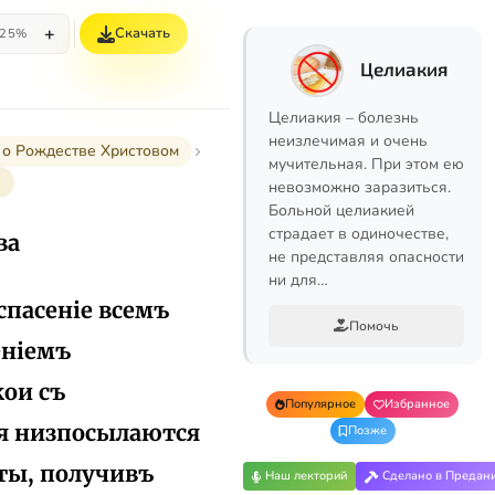
+
Скачать
25%
Целиакия
Целиакия – болезнь
неизлечимая и очень
ы о Рождестве Христовом
мучительная. При этом ею
а
невозможно заразиться.
Больной целиакией
страдает в одиночестве,
ва
не представляя опасности
ни для…
спасеніе всемъ
Помочь
еніемъ
кои съ
Популярное
Избранное
я низпосылаются
Позже
 ты, получивъ
Наш лекторий
Сделано в Предан