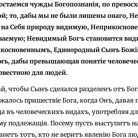
остаемся чужды Богопознанія, по превос
й; то, дабы мы не были лишены онаго, 
на Себя природу видимую, Неприкоснове
язаемую; Невидимый Богъ становится ви
икосновеннымъ, Единородный Сынъ Божі
мъ, дабы превышающая понятіе человече
известною для людей.
й, чтобы Сынъ сделался разделенъ отъ Бог
алось пришествіе Бога, когда Онъ, давая 
да въ человеческихъ видахъ, употребляя дл
му подлежащія. Посему пусть выступитъ на
анетъ тотъ, кто не веритъ явленію Бога л