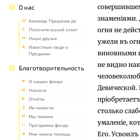
совершившем
О нас
знаменіями. 
Команда Предание.ру
огня не дейс
Попечительский совет
Наши друзья
ужели въ ог
Известные люди о
виновными и
Предании
не видно нак
Благотворительность
человеколюбі
О нашем фонде
Девической. 
Новости
пріобретаетъ
Отчёты
Им помогли
столько слаб
Мы помним
умаленіе, ко
Программы фонда
Его. Усвоилъ
Мне нужна помощь