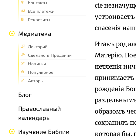
Контакты
сіе незначущ
Все платежи
устроиваетъ 
Реквизиты
спасенія на
Медиатека
Итакъ родилс
Лекторий
Матерію. Пое
Сделано в Предании
Новинки
нетленія ни
Популярное
принимаетъ з
Авторы
рожденія Бог
Блог
раздельнымъ 
Православный
образомъ че
календарь
сохранилъ н
Изучение Библии
которая бы, 