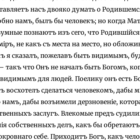
ставляетъ насъ двояко думать о Родившемс
бно намъ, былъ бы человекъ; но когда Ма
зумные познаютъ изъ сего, что Родившійся 
іръ, не какъ съ места на место, но облож
къ я сказалъ, пожелавъ быть видимымъ, 
— такъ что Онъ не началъ быть Богомъ, ког
 видимымъ для людей. Поелику онъ есть Бо
ъ восхотелъ сделаться человекомъ, дабы 
 намъ, дабы возъимели дерзновеніе, кото
ственныхъ заслугъ. Влекомые предъ судили
ія собственныхъ делъ, какъ бы обретаютъ 
кровнаго себе. Приходитъ Богъ, какъ чело