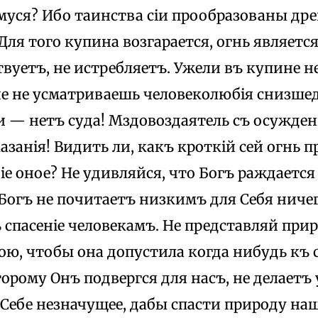
уся? Ибо таинства сіи прообразованы др
Для того купина возгарается, огнь является
твуетъ, не истребляетъ. Ужели въ купине 
не не усматриваешь человеколюбія снизшед
 — нетъ суда! Мздовоздаятель съ осужде
азанія! Видить ли, какъ кроткій сей огнь 
е оное? He удивляйся, что Богъ раждается
Богъ не почитаетъ низкимъ для Себя ничег
 спасеніе человекамъ. Не представляй при
ою, чтобы она допустила когда нибудь къ 
торому Онъ подвергся для насъ, не делаетъ
 Себе незначущее, дабы спасти природу на