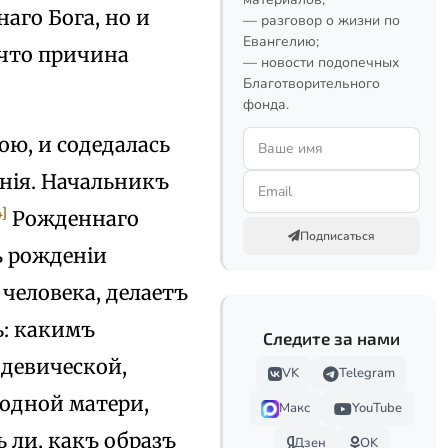
аго Бога, но и
— разговор о жизни по
Евангелию;
 что причина
— новости подопечных
Благотворительного
фонда.
ою, и содедалась
енія. Начальникъ
4]
Рожденнаго
Подписаться
ъ рожденіи
 человека, делаетъ
ь: какимъ
Следите за нами
 девической,
VK
Telegram
одной матери,
Макс
YouTube
 ли, какъ образъ
Дзен
OK