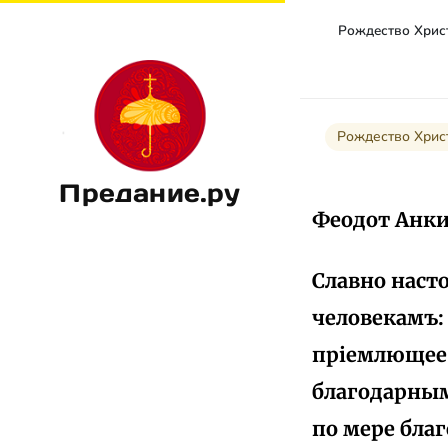
Рождество Хрис
Предание.ру
Феодот Анки
Славно наст
человекамъ: 
пріемлющее б
благодарным
по мере бла