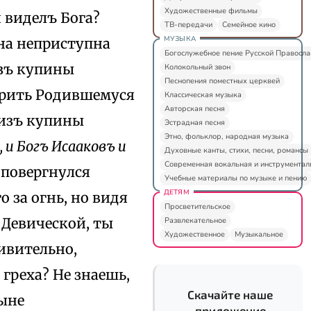
Художественные фильмы
 виделъ Бога?
ТВ-передачи
Семейное кино
МУЗЫКА
на неприступна
Богослужебное пение Русской Правосл
изъ купины
Колокольный звон
Песнопения поместных церквей
ерить Родившемуся
Классическая музыка
Авторская песня
 изъ купины
Эстрадная песня
Этно, фольклор, народная музыка
 и Богъ Исааковъ и
Духовные канты, стихи, песни, романсы
Современная вокальная и инструментал
ъ повергнулся
Учебные материалы по музыке и пению
ДЕТЯМ
 за огнь, но видя
Просветительское
 Девической, ты
Развлекательное
Художественное
Музыкальное
ивительно,
греха? He знаешь,
Скачайте наше
ныне
приложение