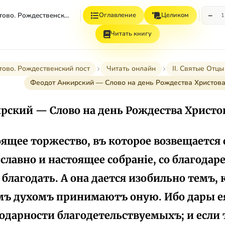
−
Рождество Христово. Рождественский Пост
Оглавление
Целиком
1
Читать книгу
тово. Рождественский пост
Читать онлайн
II. Святые Отц
Феодот Анкирский — Слово на день Рождества Христов
рский — Слово на день Рождества Христо
оящее торжество, въ которое возвещается 
славно и настоящее собраніе, со благодар
лагодать. А она дается изобильно темъ, 
ъ духомъ принимаютъ оную. Ибо дары е
годарности благодетельствуемыхъ; и если