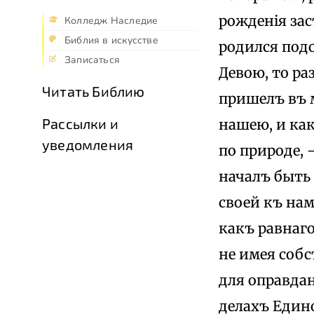
рожденія за
Колледж Наследие
Библия в искусстве
родился подо
Записаться
Девою, то ра
Читать Библию
пришелъ въ м
Рассылки и
нашею, и ка
уведомления
по природе, 
началъ быть
своей къ нам
какъ равнаго
не имея соб
для оправдан
делахъ Едино