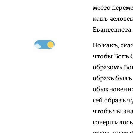
место перем
какъ человек
Евангелиста
Но какъ, ска
чтобы Богъ С
образомъ Бо
образъ былъ 
обыкновенное
сей образъ ч
чтобъ ты зна
совершилось,