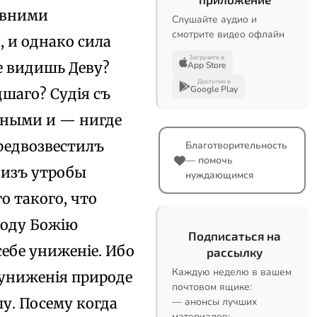
евними
Слушайте аудио и
смотрите видео офлайн
, и однако сила
Загрузите в
не видишь Деву?
App Store
Доступно в
Google Play
шаго? Судія съ
нными и — нигде
предвозвестилъ
Благотворительность
— помочь
 изъ утробы
нуждающимся
о такого, что
роду Божію
Подписаться на
себе униженіе. Ибо
рассылку
Каждую неделю в вашем
 униженія природе
почтовом ящике:
шу. Посему когда
— анонсы лучших
материалов;