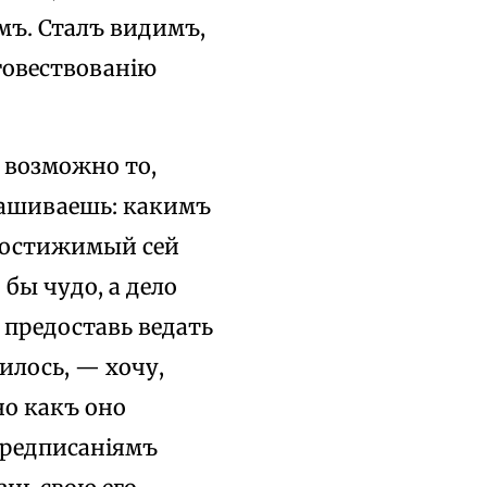
мъ. Сталъ видимъ,
аговествованію
ъ возможно то,
прашиваешь: какимъ
епостижимый сей
бы чудо, а дело
о предоставь ведать
илось, — хочу,
но какъ оно
редписаніямъ