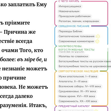
С ЧЕГО НАЧАТЬ
ько заплатилъ Ему
Интересующимся
Новоначальным
Приходским работникам
Регентам, певчим, клирошанам
мъ пріимите
СВЯЩЕННОЕ ПИСАНИЕ
 — Причина же
Переводы Библии
Святоотеческие толкования
ствіе всегда
Современные комментарии
МОЛИТВОСЛОВЫ.
очами Того, кто
БОГОСЛУЖЕБНЫЕ ТЕКСТЫ
Молитвы по-русски
Молитвы по-славянски
 более:
въ міре бе, и
Богослужебные тексты на русском язык
Богослужебные тексты на церковнослав
сіе незнаніе можетъ
СВЯТООТЕЧЕСКОЕ НАСЛЕДИЕ
Мужи апостольские. I—II века
по причине
Апологеты. II—III века
ловека. He можетъ
Вселенские соборы. IV—VIII века
Средневековье. IX—XV века
сегда далеко
Новое время. XVI—XIX века
Современность. XX—XXI века
разуменія. Итакъ,
ПРЕДМЕТНЫЙ КАТАЛОГ