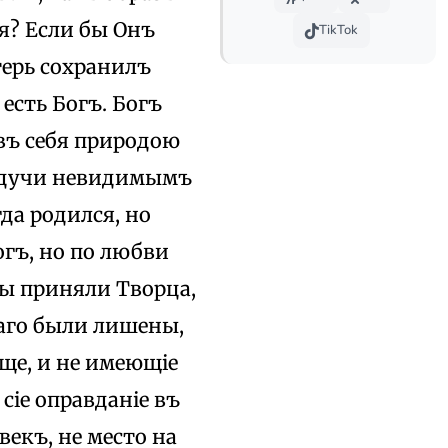
я? Если бы Онъ
TikTok
терь сохранилъ
есть Богъ. Богъ
ивъ себя природою
будучи невидимымъ
да родился, но
гъ, но по любви
мы приняли Творца,
раго были лишены,
ще, и не имеющіе
сіе оправданіе въ
векъ, не место на