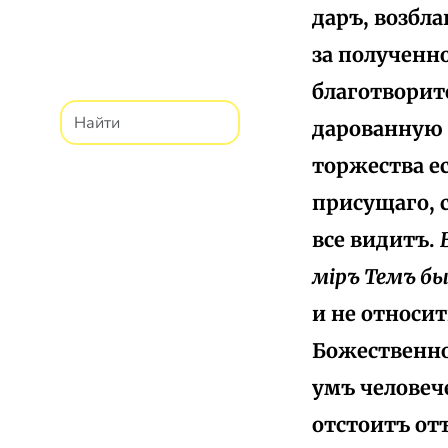
даръ, возбл
за полученно
благотворит
дарованную 
торжества ес
присущаго, 
все видитъ.
міръ Темъ быс
и не относи
Божественно
умъ человеч
отстоитъ от