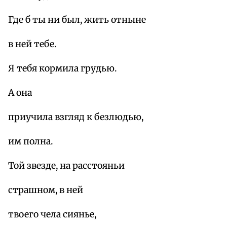
Где б ты ни был, жить отныне
в ней тебе.
Я тебя кормила грудью.
А она
приучила взгляд к безлюдью,
им полна.
Той звезде, на расстояньи
страшном, в ней
твоего чела сиянье,