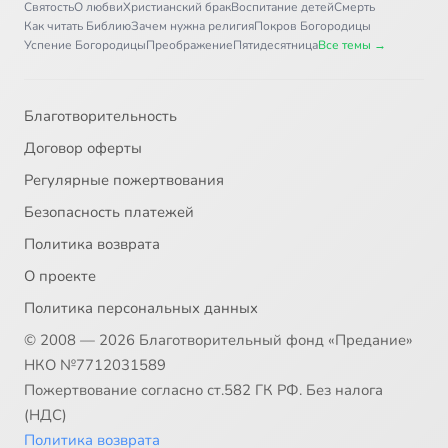
Святость
О любви
Христианский брак
Воспитание детей
Смерть
Как читать Библию
Зачем нужна религия
Покров Богородицы
Успение Богородицы
Преображение
Пятидесятница
Все темы →
Благотворительность
Договор оферты
Регулярные пожертвования
Безопасность платежей
Политика возврата
О проекте
Политика персональных данных
© 2008 — 2026 Благотворительный фонд «Предание»
НКО №7712031589
Пожертвование согласно ст.582 ГК РФ. Без налога
(НДС)
Политика возврата