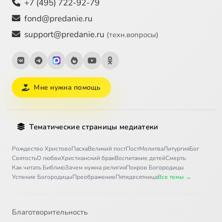
+7 (495) 722-92-79
fond@predanie.ru
support@predanie.ru
(техн.вопросы)
Мне нужна помощь
Тематические страницы медиатеки
Рождество Христово
Пасха
Великий пост
Пост
Молитва
Литургия
Бог
Святость
О любви
Христианский брак
Воспитание детей
Смерть
Как читать Библию
Зачем нужна религия
Покров Богородицы
Успение Богородицы
Преображение
Пятидесятница
Все темы →
Благотворительность