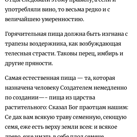
употребляли вино, то весьма редко и с
величайшею умеренностию.
Горячительная пища должна быть изгнана с
трапезы воздержника, как возбуждающая
телесныя страсти. Таковы перец, имбирь и
другие пряности.
Самая естественная пища — та, которая
назначена человеку Создателем немедленно
по создании—- пища из царства
растительного: Сказал Бог праотцам нашим:
Се дах вам всякую траву семенную, сеющую
семя, еже есть верху земли всея: и всякое
древо, еже имать в себе плод семене