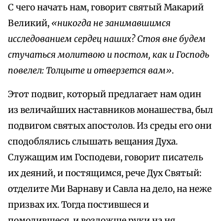
С чего начать нам, говорит святый Макарий
Великий,
«никогда не занимавшимся
исследованием сердец наших? Стоя вне будем
стучаться молитвою и постом, как и Господь
повелел: Толцыте и отверзется вам»
.
Этот подвиг, который предлагает нам один
из величайших наставников монашества, был
подвигом святых апостолов. Из среды его они
сподоблялись слышать вещания Духа.
Служащим им Господеви, говорит писатель
их деяний, и постящимся, рече Дух Святый:
отделите Ми Варнаву и Савла на дело, на неже
призвах их. Тогда постившеся и
помолившеся, и возложше руки на ня,