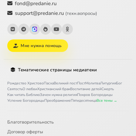
fond@predanie.ru
support@predanie.ru
(техн.вопросы)
Мне нужна помощь
Тематические страницы медиатеки
Рождество Христово
Пасха
Великий пост
Пост
Молитва
Литургия
Бог
Святость
О любви
Христианский брак
Воспитание детей
Смерть
Как читать Библию
Зачем нужна религия
Покров Богородицы
Успение Богородицы
Преображение
Пятидесятница
Все темы →
Благотворительность
Договор оферты