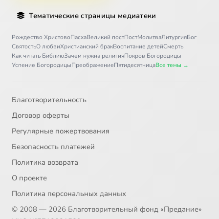
Тематические страницы медиатеки
Рождество Христово
Пасха
Великий пост
Пост
Молитва
Литургия
Бог
Святость
О любви
Христианский брак
Воспитание детей
Смерть
Как читать Библию
Зачем нужна религия
Покров Богородицы
Успение Богородицы
Преображение
Пятидесятница
Все темы →
Благотворительность
Договор оферты
Регулярные пожертвования
Безопасность платежей
Политика возврата
О проекте
Политика персональных данных
© 2008 — 2026 Благотворительный фонд «Предание»