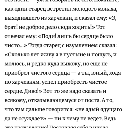
как один старец встретил молодого монаха,
выходившего из харчевни, и сказал ему: «Э,
брат! не доброе дело сюда ходить!» Тот
отвечал ему: «Поди! лишь бы сердце было
чисто…» Тогда старец с изумлением сказал:
«Сколько лет живу я в пустыне и пощусь, и
молюсь, и редко куда выхожу, но еще не
приобрел чистого сердца — а ты, юный, ходя
по харчевням, успел приобресть чистое
сердце. Диво!» Вот то же надо сказать и
всякому, отказывающемуся от поста. А то,
что там дальше говорится: «не ядый ядущаго
да не осуждает» — ни к чему не ведет. Ведь
это наставление! Поставляя себя в число