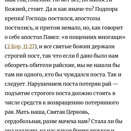
Божией, стоит. Да и как иначе‑то? Подпора
крепка! Господь постился, апостолы
постились, и притом немало, но, как говорит
о себе апостол Павел: «в пощениих многащи»
(
2 Кор. 11:27
), и все святые божии держали
строгий пост, так что если б дано было нам
обозреть обители райские, мы не нашли бы
там ни одного, кто бы чуждался поста. Так и
следует. Нарушением поста потерян рай —
подъятие строгого поста должно стоять в
числе средств к возвращению потерянного
рая. Мать наша, Святая Церковь,
сердобольная, разве мачеха нам? Стала ли бы
она налагать на нас такое бремя тяжкое и