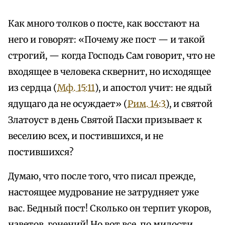
Как много толков о посте, как восстают на
него и говорят: «Почему же пост — и такой
строгий, — когда Господь Сам говорит, что не
входящее в человека сквернит, но исходящее
из сердца (
Мф. 15:11
), и апостол учит: не ядый
ядущаго да не осуждает» (
Рим. 14:3
), и святой
Златоуст в день Святой Пасхи призывает к
веселию всех, и постившихся, и не
постившихся?
Думаю, что после того, что писал прежде,
настоящее мудрование не затрудняет уже
вас. Бедный пост! Сколько он терпит укоров,
наветов, гонений! Но вот все, по милости