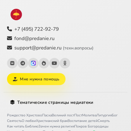
+7 (495) 722-92-79
fond@predanie.ru
support@predanie.ru
(техн.вопросы)
Мне нужна помощь
Тематические страницы медиатеки
Рождество Христово
Пасха
Великий пост
Пост
Молитва
Литургия
Бог
Святость
О любви
Христианский брак
Воспитание детей
Смерть
Как читать Библию
Зачем нужна религия
Покров Богородицы