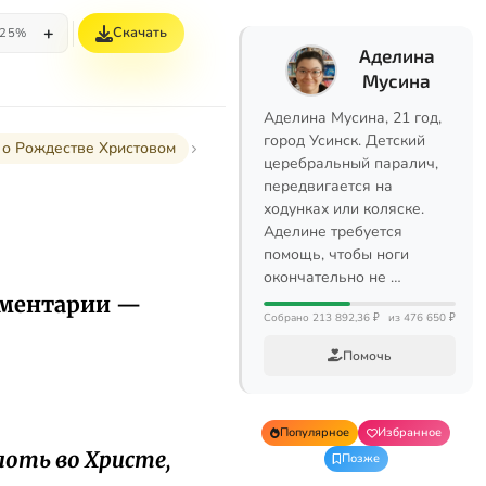
+
Скачать
25%
Аделина
Мусина
Аделина Мусина, 21 год,
город Усинск. Детский
ы о Рождестве Христовом
церебральный паралич,
передвигается на
ходунках или коляске.
Аделине требуется
помощь, чтобы ноги
окончательно не …
мментарии —
Собрано 213 892,36 ₽
из 476 650 ₽
Помочь
Популярное
Избранное
лоть во Христе,
Позже