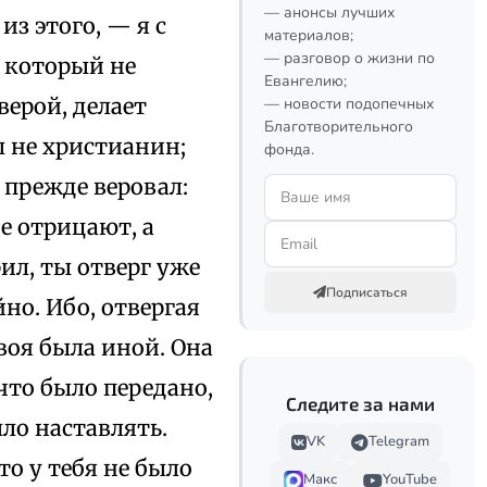
— анонсы лучших
из этого, — я с
материалов;
— разговор о жизни по
, который не
Евангелию;
верой, делает
— новости подопечных
Благотворительного
ы не христианин;
фонда.
о прежде веровал:
не отрицают, а
рил, ты отверг уже
Подписаться
йно. Ибо, отвергая
твоя была иной. Она
 что было передано,
Следите за нами
ло наставлять.
VK
Telegram
то у тебя не было
Макс
YouTube