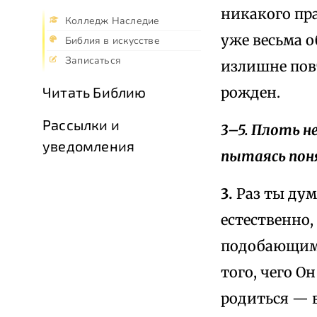
никакого пра
Колледж Наследие
уже весьма о
Библия в искусстве
Записаться
излишне повт
рожден.
Читать Библию
Рассылки и
3–5. Плоть н
уведомления
пытаясь пон
3.
Раз ты дум
естественно,
подобающим 
того, чего О
родиться — в