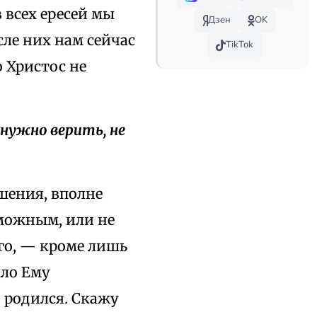
 всех ересей мы
Дзен
OK
сле них нам сейчас
TikTok
о Христос не
 нужно верить, не
ешения, вполне
зможным, или не
го, — кроме лишь
ыло Ему
и родился. Скажу