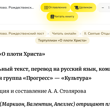
−
Рождество Христово. Рождественский Пост
Оглавление
Целиком
1
Читать книгу
тово. Рождественский пост
Читать онлайн
II. Святые Отц
Тертуллиан «О плоти Христа»
«О плоти Христа»
ный текст, перевод на русский язык, ко
я группа «Прогресс» — «Культура»
ия и составление А. А. Столярова
 (Маркион, Валентин, Апеллес) отрицают п