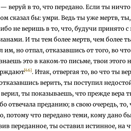
— веруй в то, что передано. Если ты ничто 
м сказал бы: умри. Ведь ты уже мертв, ты
ибо не веришь в то, что, будучи принято с 
анами. И ты тем более мертв, чем более т
л им, но отпал, отказавшись от того, во чт
знаешь это в каком‑то письме, твои этого 
[46]
ерждают
. Итак, отвергая то, во что ты ве
, отказавшись верить, ты поступил недосто
ы верил, ты показываешь, что прежде вера 
бо отвечала преданию; в свою очередь, то,
, потому что передано теми, кому дано бы
вив переданное, ты оставил истинное, на ч