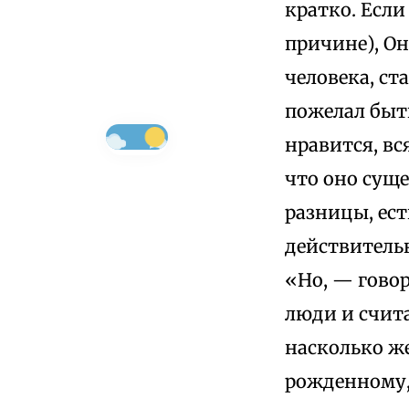
кратко. Если
причине), Он
человека, ст
пожелал быть
нравится, вс
что оно суще
разницы, ест
действительн
«Но, — говор
люди и счита
насколько ж
рожденному,