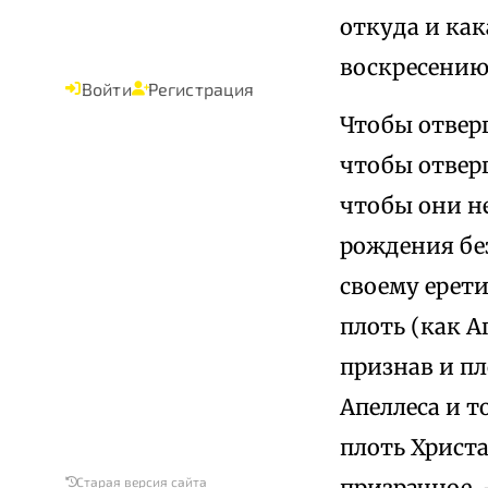
откуда и как
воскресению
Войти
Регистрация
Чтобы отверг
чтобы отверг
чтобы они не
рождения без
своему ерет
плоть (как А
признав и пл
Апеллеса и т
плоть Христа
призрачное, 
Старая версия сайта