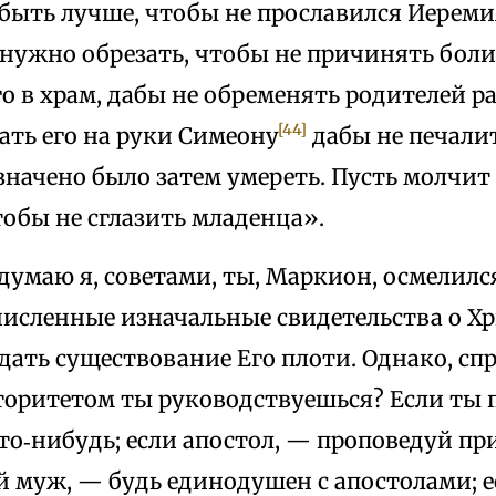
 быть лучше, чтобы не прославился Иереми
 нужно обрезать, чтобы не причинять боли
о в храм, дабы не обременять родителей ра
[44]
ать его на руки Симеону
дабы не печалит
значено было затем умереть. Пусть молчит
чтобы не сглазить младенца».
 думаю я, советами, ты, Маркион, осмелил
исленные изначальные свидетельства о Хр
ать существование Его плоти. Однако, сп
торитетом ты руководствуешься? Если ты п
о‑нибудь; если апостол, — проповедуй пр
й муж, — будь единодушен с апостолами; е