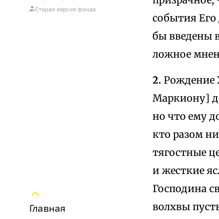
Старая версия фонда
события Его
бы введены в
ложное мнен
2.
Рождение 
Маркиону] до
но что ему д
кто разом ни
тягостные це
и жесткие я
Господина св
волхвы пусть
Главная