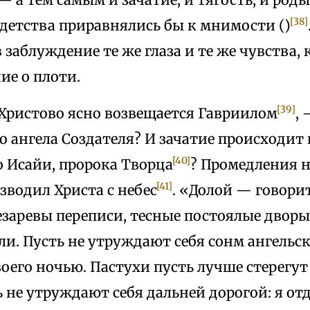
[38]
 детства приравнялись бы к мнимости ()
 заблуждение те же глаза и те же чувства,
ие о плоти.
[39]
Христово ясно возвещается Гавриилом
,
 ангела Создателя? И зачатие происходит 
[40]
о Исайи, пророка Творца
? Промедления 
[41]
зводил Христа с небес
. «Долой — говори
заревы переписи, тесные постоялые дворы
сли. Пусть не утруждают себя сонм ангель
оего ночью. Пастухи пусть лучше стерегут 
 не утруждают себя дальней дорогой: я от