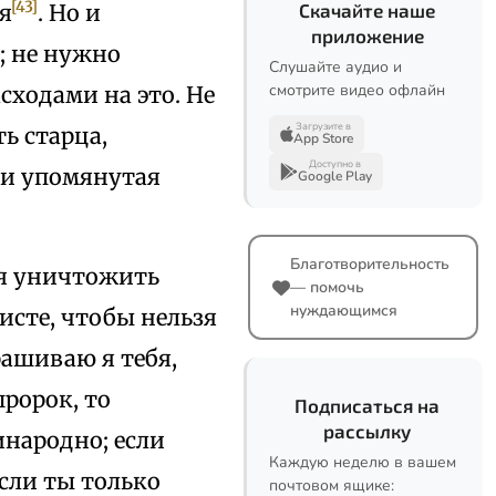
[43]
я
. Но и
Скачайте наше
приложение
; не нужно
Слушайте аудио и
смотрите видео офлайн
сходами на это. Не
Загрузите в
ь старца,
App Store
Доступно в
 и упомянутая
Google Play
Благотворительность
ся уничтожить
— помочь
нуждающимся
исте, чтобы нельзя
рашиваю я тебя,
ророк, то
Подписаться на
рассылку
инародно; если
Каждую неделю в вашем
сли ты только
почтовом ящике: