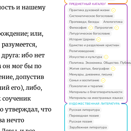
ПРЕДМЕТНЫЙ КАТАЛОГ
нность и нашему
Практика духовной жизни
Систематическое богословие
Проповеди, беседы
Апологетика
Философия
Патрология
рождение; или,
Литургическое богословие
История Церкви
 разумеется,
Единство и разделения христиан
Религиоведение
друга: ибо нет
Искусство и культура
Политика. Экономика. Общество. Публи
 он мог бы по
Жития святых, биографии
Мемуары, дневники, письма
ение, допустив
Семья и воспитание
Психология и терапия
ий его), либо,
Материалы о благотворительности
к соученик
Материалы на иностранных языках
ХУДОЖЕСТВЕННАЯ ЛИТЕРАТУРА
то утверждал, что
Русская литература
Переводная поэзия
за нечто
Русская поэзия
Зарубежная литература
 Девы, и все