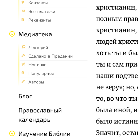
Контакты
христианин, 
Все платежи
полным право
Реквизиты
христианин, 
Медиатека
людей христи
Лекторий
хоть ты и бы
Сделано в Предании
ты и сам при
Новинки
Популярное
наши подтв
Авторы
не веруя; но
Блог
то, во что т
была иной, и
Православный
календарь
было истинно
Значит, оста
Изучение Библии