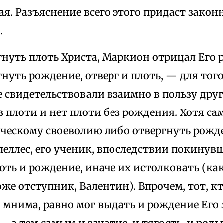
ая. Разъяснение всего этого придаст зако
.
нуть плоть Христа, Маркион отрицал Его 
нуть рождение, отверг и плоть, — для того
 свидетельствовали взаимно в пользу друг 
 плоти и нет плоти без рождения. Хотя сам
ическому своеволию либо отвергнуть рожд
пеллес, его ученик, впоследствии покинувш
оть и рождение, иначе их истолковать (ка
оже отступник, Валентин). Впрочем, тот, к
 мнима, равно мог выдать и рождение Его 
— а тем самым и зачатие, и тягость, и роды