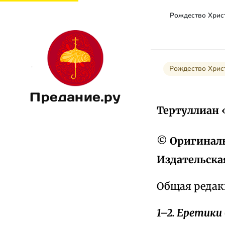
Рождество Хрис
Предание.ру
Тертуллиан 
© Оригиналь
Издательска
Общая редакц
1–2. Еретики