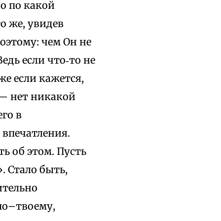
но по какой
о же, увидев
Поэтому: чем Он не
Ведь если что‑то не
же если кажется,
, — нет никакой
его в
 впечатления.
ь об этом. Пусть
. Стало быть,
ительно
по–твоему,