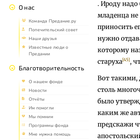
. Ироду надо
О нас
младенца не
Команда Предание.ру
приносить ег
Попечительский совет
нужно отдав
Наши друзья
Известные люди о
которому на
Предании
[45]
старуха
, 
Благотворительность
Вот такими,
О нашем фонде
столь многоч
Новости
Отчёты
было утвержд
Им помогли
каким же ав
Мы помним
предскажи чт
Программы фонда
Мне нужна помощь
апостольски