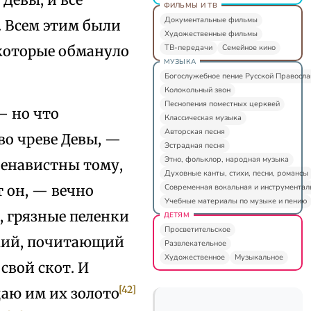
ФИЛЬМЫ И ТВ
Документальные фильмы
. Всем этим были
Художественные фильмы
ТВ-передачи
Семейное кино
 которые обмануло
МУЗЫКА
Богослужебное пение Русской Правосл
Колокольный звон
Песнопения поместных церквей
 — но что
Классическая музыка
Авторская песня
во чреве Девы, —
Эстрадная песня
Этно, фольклор, народная музыка
ненавистны тому,
Духовные канты, стихи, песни, романсы
Современная вокальная и инструментал
т он, — вечно
Учебные материалы по музыке и пению
, грязные пеленки
ДЕТЯМ
Просветительское
ский, почитающий
Развлекательное
Художественное
Музыкальное
свой скот. И
[42]
даю им их золото