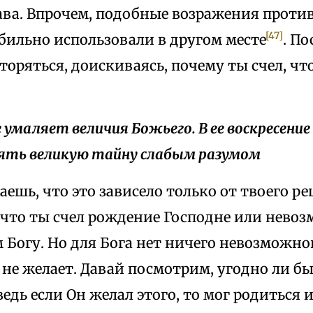
ва. Впрочем, подобные возражения против
[47]
бильно использовали в другом месте
. По
оряться, доискиваясь, почему ты счел, чт
е умаляет величия Божьего. В ее воскресение
ять великую тайну слабым разумом
аешь, что это зависело только от твоего р
 что ты счел рождение Господне или нево
Богу. Но для Бога нет ничего невозможно
н не желает. Давай посмотрим, угодно ли б
едь если Он желал этого, то мог родиться 