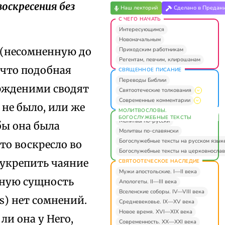
оскресения без
Наш лекторий
Сделано в Предан
С ЧЕГО НАЧАТЬ
Интересующимся
Новоначальным
е (несомненную до
Приходским работникам
Регентам, певчим, клирошанам
 что подобная
СВЯЩЕННОЕ ПИСАНИЕ
Переводы Библии
ержденими сводят
Святоотеческие толкования
Современные комментарии
 не было, или же
МОЛИТВОСЛОВЫ.
БОГОСЛУЖЕБНЫЕ ТЕКСТЫ
Молитвы по-русски
 бы она была
Молитвы по-славянски
Богослужебные тексты на русском язык
что воскресло во
Богослужебные тексты на церковнослав
 укрепить чаяние
СВЯТООТЕЧЕСКОЕ НАСЛЕДИЕ
Мужи апостольские. I—II века
сную сущность
Апологеты. II—III века
Вселенские соборы. IV—VIII века
lis) нет сомнений.
Средневековье. IX—XV века
Новое время. XVI—XIX века
ли она у Него,
Современность. XX—XXI века