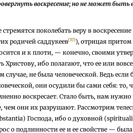
овергнуть воскресение; но не может быть в
е стремятся поколебать веру в воскресени
[37]
тих родичей саддукеев
), отрицая притом
осится и к плоти, — конечно, своими утв
ть Христову, ибо полагают, что ее или вовсе
ом случае, не была человеческой. Ведь если
овеческой, они осудили бы сами себя: то, 
мненно воскресает. Стало быть, нам нужно
е, чем они их разрушают. Рассмотрим теле
ubstantia) Господа, ибо о духовной (spiritua
ос о подлинности ее и ее свойстве — была 