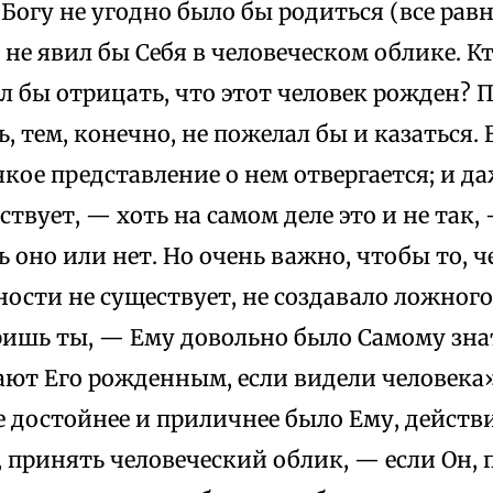
 Богу не угодно было бы родиться (все рав
 не явил бы Себя в человеческом облике. Кт
ал бы отрицать, что этот человек рожден? 
, тем, конечно, не пожелал бы и казаться. 
якое представление о нем отвергается; и да
ствует, — хоть на самом деле это и не так
ь оно или нет. Но очень важно, чтобы то, ч
ости не существует, не создавало ложного
ишь ты, — Ему довольно было Самому знат
ют Его рожденным, если видели человека»
е достойнее и приличнее было Ему, действ
 принять человеческий облик, — если Он, 