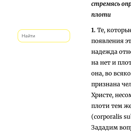
стремясь опр
плоти
1.
Те, которы
появления э
надежда отн
на нет и пло
она, во всяк
признана чел
Христе, несо
плоти тем ж
(corporalis s
Зададим вопр