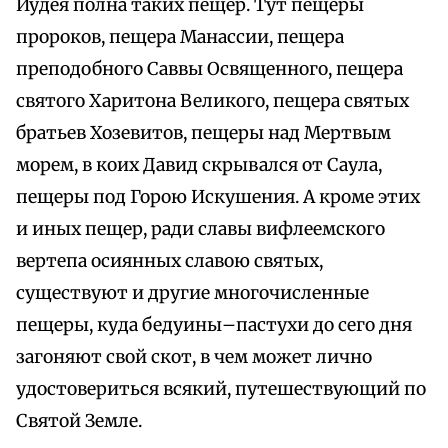
Иудея полна таких пещер. Тут пещеры
пророков, пещера Манассии, пещера
преподобного Саввы Освященного, пещера
святого Харитона Великого, пещера святых
братьев Хозевитов, пещеры над Мертвым
морем, в коих Давид скрывался от Саула,
пещеры под Горою Искушения. А кроме этих
и иных пещер, ради славы вифлеемского
вертепа осиянных славою святых,
существуют и другие многочисленные
пещеры, куда бедуины–пастухи до сего дня
загоняют свой скот, в чем может лично
удостовериться всякий, путешествующий по
Святой Земле.