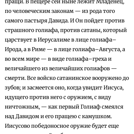
пращи. В пещере сей ныне лежит Младенец,
по человеческим законам — из рода того
самого пастыря Давида. И Он пойдет против
страшного голиафа, против сатаны, который
царствует в Иерусалиме в лице голиафа–
Ирода, а в Риме — в лице голиафа–Августа, а
во всем мире — в виде голиафа–греха и
величайшего из величайших голиафов —
смерти. Все войско сатанинское вооружено до
зубов; и засмеется оно, когда увидит Иисуса,
идущего против него с оружием, с виду
ничтожным, — как первый Голиаф смеялся
над Давидом и его пращею с камушком.
Иисусово победоносное оружие будет еще