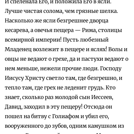
И спеленала Его, и положила Его в ясли.
Лучше чистая солома, чем грязные шелка.
Насколько же ясли безгрешнее дворца
кесарева, а овечья пещера — Рима, столицы
всемирной империи! Пусть любезный
Младенец возлежит в пещере и яслях! Волы и
овцы не ведают о грехе, да и пастухи ведают о
нем меньше, нежели прочие люди. Господу
Иисусу Христу светло там, где безгрешно, и
тепло там, где грех не леденит грудь. Кто
знает, сколько раз молодой сын Иессеев,
Давид, заходил в эту пещеру! Отсюда он
пошел на битву с Голиафом и убил его,
вооруженного до зубов, одним камушком из