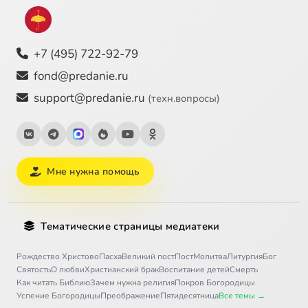
+7 (495) 722-92-79
fond@predanie.ru
support@predanie.ru
(техн.вопросы)
Мне нужна помощь
Тематические страницы медиатеки
Рождество Христово
Пасха
Великий пост
Пост
Молитва
Литургия
Бог
Святость
О любви
Христианский брак
Воспитание детей
Смерть
Как читать Библию
Зачем нужна религия
Покров Богородицы
Успение Богородицы
Преображение
Пятидесятница
Все темы →