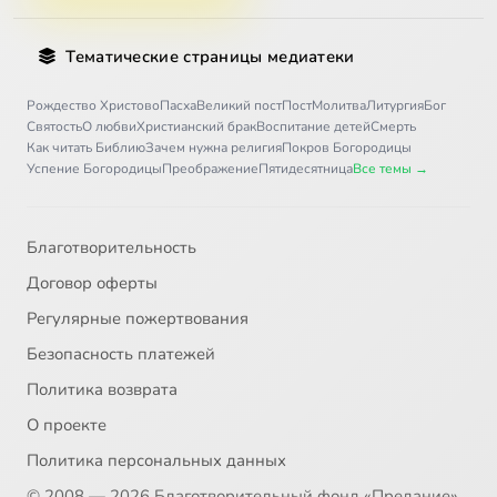
Тематические страницы медиатеки
Рождество Христово
Пасха
Великий пост
Пост
Молитва
Литургия
Бог
Святость
О любви
Христианский брак
Воспитание детей
Смерть
Как читать Библию
Зачем нужна религия
Покров Богородицы
Успение Богородицы
Преображение
Пятидесятница
Все темы →
Благотворительность
Договор оферты
Регулярные пожертвования
Безопасность платежей
Политика возврата
О проекте
Политика персональных данных
© 2008 — 2026 Благотворительный фонд «Предание»