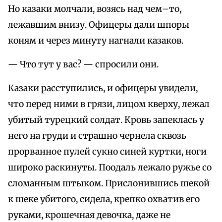
Но казаки молчали, возясь над чем–то,
лежавшим внизу. Офицеры дали шпоры
коням и через минуту нагнали казаков.
— Что тут у вас? — спросили они.
Казаки расступились, и офицеры увидели,
что перед ними в грязи, лицом кверху, лежал
убитый турецкий солдат. Кровь запеклась у
него на груди и страшно чернела сквозь
прорванное пулей сукно синей куртки, ноги
широко раскинуты. Поодаль лежало ружье со
сломанным штыком. Прислонившись шекой
к шеке убитого, сидела, крепко охватив его
руками, крошечная девочка, даже не