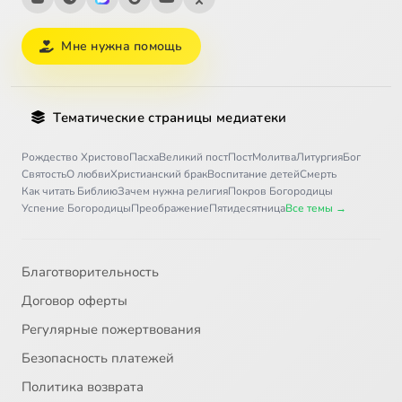
Мне нужна помощь
Тематические страницы медиатеки
Рождество Христово
Пасха
Великий пост
Пост
Молитва
Литургия
Бог
Святость
О любви
Христианский брак
Воспитание детей
Смерть
Как читать Библию
Зачем нужна религия
Покров Богородицы
Успение Богородицы
Преображение
Пятидесятница
Все темы →
Благотворительность
Договор оферты
Регулярные пожертвования
Безопасность платежей
Политика возврата