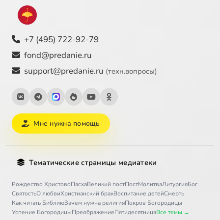
+7 (495) 722-92-79
fond@predanie.ru
support@predanie.ru
(техн.вопросы)
Мне нужна помощь
Тематические страницы медиатеки
Рождество Христово
Пасха
Великий пост
Пост
Молитва
Литургия
Бог
Святость
О любви
Христианский брак
Воспитание детей
Смерть
Как читать Библию
Зачем нужна религия
Покров Богородицы
Успение Богородицы
Преображение
Пятидесятница
Все темы →