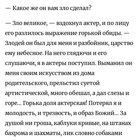
— Какое же он вам зло сделал?
— Зло великое, — вздохнул актер, и по лицу
его разлилось выражение горькой обиды. —
Злодей он был для меня и разбойник, царство
ему небесное. На него глядючи и его
слушаючи, я в актеры поступил. Выманил он
меня своим искусством из дома
родительского, прельстил суетой
артистической, много обешал, а дал слезы и
горе… Горька доля актерская! Потерял я и
молодость, и трезвость, и образ Божий… За
душой ни гроша, каблуки кривые, на штанах
бахрома и шахматы, лик словно собаками