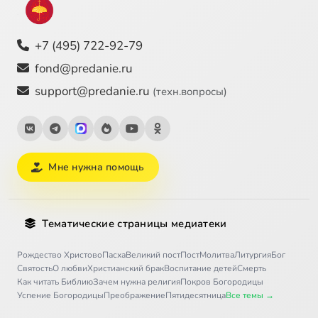
+7 (495) 722-92-79
fond@predanie.ru
support@predanie.ru
(техн.вопросы)
Мне нужна помощь
Тематические страницы медиатеки
Рождество Христово
Пасха
Великий пост
Пост
Молитва
Литургия
Бог
Святость
О любви
Христианский брак
Воспитание детей
Смерть
Как читать Библию
Зачем нужна религия
Покров Богородицы
Успение Богородицы
Преображение
Пятидесятница
Все темы →