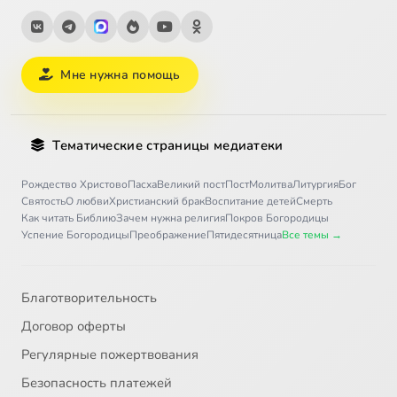
Мне нужна помощь
Тематические страницы медиатеки
Рождество Христово
Пасха
Великий пост
Пост
Молитва
Литургия
Бог
Святость
О любви
Христианский брак
Воспитание детей
Смерть
Как читать Библию
Зачем нужна религия
Покров Богородицы
Успение Богородицы
Преображение
Пятидесятница
Все темы →
Благотворительность
Договор оферты
Регулярные пожертвования
Безопасность платежей