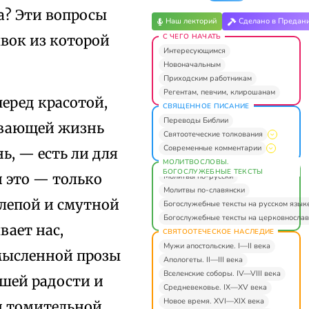
ва? Эти вопросы
Наш лекторий
Сделано в Предан
С ЧЕГО НАЧАТЬ
вок из которой
Интересующимся
Новоначальным
Приходским работникам
Регентам, певчим, клирошанам
еред красотой,
СВЯЩЕННОЕ ПИСАНИЕ
Переводы Библии
ревающей жизнь
Святоотеческие толкования
Современные комментарии
, — есть ли для
МОЛИТВОСЛОВЫ.
БОГОСЛУЖЕБНЫЕ ТЕКСТЫ
и это — только
Молитвы по-русски
Молитвы по-славянски
слепой и смутной
Богослужебные тексты на русском язык
Богослужебные тексты на церковнослав
вает нас,
СВЯТООТЕЧЕСКОЕ НАСЛЕДИЕ
Мужи апостольские. I—II века
смысленной прозы
Апологеты. II—III века
Вселенские соборы. IV—VIII века
сшей радости и
Средневековье. IX—XV века
Новое время. XVI—XIX века
и томительной