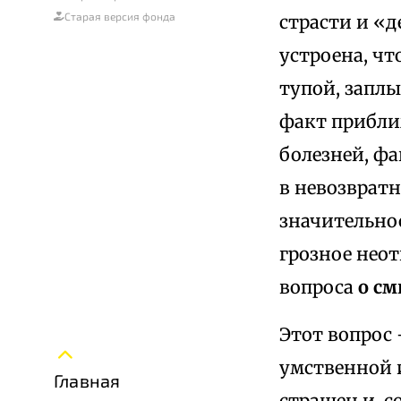
Старая версия фонда
страсти и «д
устроена, чт
тупой, запл
факт прибл
болезней, ф
в невозврат
значительнос
грозное нео
вопроса
о см
Этот вопрос 
умственной и
Главная
страшен и, с