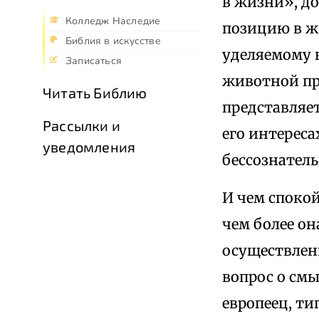
в жизни», д
Колледж Наследие
позицию в ж
Библия в искусстве
уделяемому в
Записаться
животной пр
Читать Библию
представляе
Рассылки и
его интереса
уведомления
бессознател
И чем спокой
чем более о
осуществлени
вопрос о смы
европеец, т