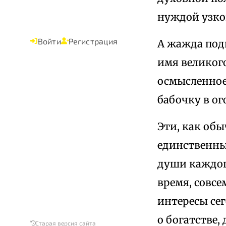
нуждой узко
Войти
Регистрация
А жажда под
имя великого
осмысленное,
бабочку в ог
Эти, как обы
единственны
души каждого
время, совсе
интересы се
о богатстве,
Старая версия сайта