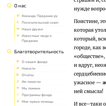
О нас
нужде вопрос
Команда Предание.ру
Поистине, эт
Попечительский совет
которая утол
Наши друзья
Известные люди о
который, вс
Предании
городе, как 
Благотворительность
«обществе»,
О нашем фонде
и вдруг, не
Новости
сердцебиение
Отчёты
ужасное —
ж
Им помогли
Мы помним
ней смысла!
Программы фонда
Мне нужна помощь
И все–таки 