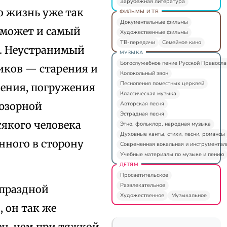
Зарубежная литература
Но жизнь уже так
ФИЛЬМЫ И ТВ
Документальные фильмы
е может и самый
Художественные фильмы
ТВ-передачи
Семейное кино
к. Неустранимый
МУЗЫКА
Богослужебное пение Русской Правосл
иков — старения и
Колокольный звон
Песнопения поместных церквей
вения, погружения
Классическая музыка
Авторская песня
люзорной
Эстрадная песня
сякого человека
Этно, фольклор, народная музыка
Духовные канты, стихи, песни, романсы
нного в сторону
Современная вокальная и инструментал
Учебные материалы по музыке и пению
ДЕТЯМ
Просветительское
Развлекательное
 праздной
Художественное
Музыкальное
, он так же
ен, чем при тяжкой