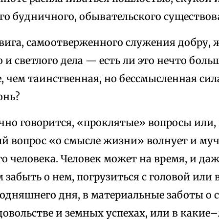
го будничного, обывательского существов
вига, самоотверженного служения добру, 
 и светлого дела — есть ли это нечто больш
 чем таинственная, но бессмысленная сила
онь?
чно говорится, «проклятые» вопросы или, 
й вопрос «о смысле жизни» волнует и муч
 человека. Человек может на время, и даж
м забыть о нем, погрузиться с головой или
годняшнего дня, в материальные заботы о 
 довольстве и земных успехах, или в каки