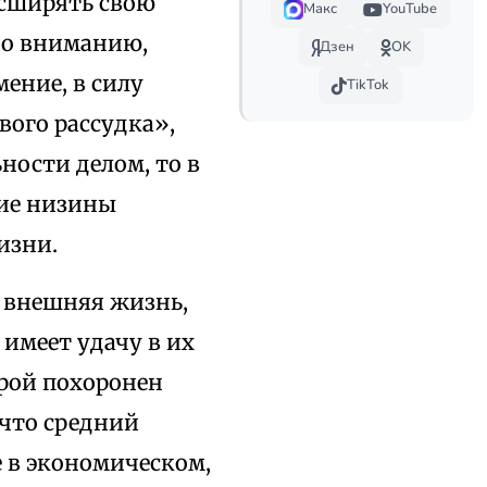
асширять свою
Макс
YouTube
но вниманию,
Дзен
OK
ение, в силу
TikTok
вого рассудка»,
ности делом, то в
кие низины
изни.
а внешняя жизнь,
имеет удачу в их
орой похоронен
 что средний
 в экономическом,