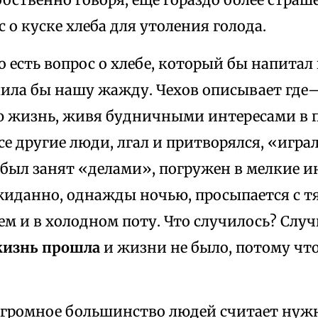
 о куске хлеба для утоления голода.
о есть вопрос о хлебе, который бы напитал н
ила бы нашу жажду. Чехов описывает где–
ю жизнь, живя будничными интересами в
все другие люди, лгал и притворялся, «игра
 был занят «делами», погружен в мелкие 
ожиданно, однажды ночью, просыпается с 
м и в холодном поту. Что случилось? Слу
изнь прошла
и жизни не было, потому что
огромное большинство людей считает ну