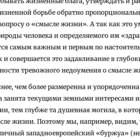
обывать жизненные блага, утверждать и р
изненной борьбе обратно пропорциональ
опросу о «смысле жизни». А так как это ум
ироды человека и определяемого им «здра
тся самым важным и первым по настоятель
х и совершается это задавливание в глубо
ьности тревожного недоумения о смысле ж
нее, чем более размеренна и упорядоченн
на занята текущими земными интересами и 
и, тем глубже та душевная могила, в кот
сле жизни. Поэтому мы, например, видим,
ипичный западноевропейский «буржуа» (не