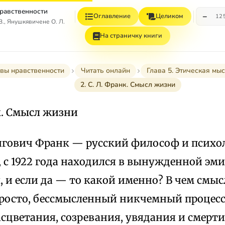
равственности
−
Оглавление
Целиком
12
., Янушкявичене О. Л.
На страничку книги
вы нравственности
Читать онлайн
Глава 5. Этическая мыс
2. С. Л. Франк. Смысл жизни
нк. Смысл жизни
гович Франк — русский философ и психоло
в, с 1922 года находился в вынужденной эм
 и если да — то какой именно? В чем смы
просто, бессмысленный никчемный процесс
сцветания, созревания, увядания и смерти