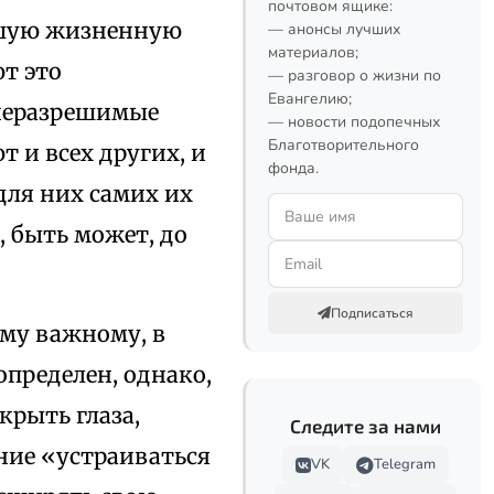
почтовом ящике:
айшую жизненную
— анонсы лучших
материалов;
т это
— разговор о жизни по
Евангелию;
неразрешимые
— новости подопечных
Благотворительного
 и всех других, и
фонда.
 для них самих их
 быть может, до
Подписаться
ому важному, в
пределен, однако,
крыть глаза,
Следите за нами
ние «устраиваться
VK
Telegram