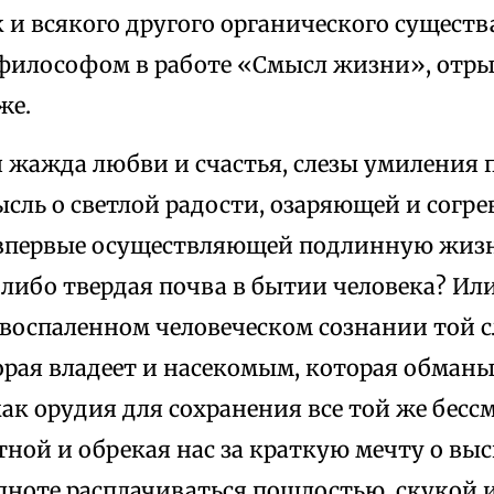
к и всякого другого органического сущест
философом в работе «Смысл жизни», отры
же.
 жажда любви и счастья, слезы умиления п
ысль о светлой радости, озаряющей и сог
, впервые осуществляющей подлинную жизнь
либо твердая почва в бытии человека? Ил
 воспаленном человеческом сознании той 
орая владеет и насекомым, которая обманы
ак орудия для сохранения все той же бес
ной и обрекая нас за краткую мечту о вы
лноте расплачиваться пошлостью, скукой 