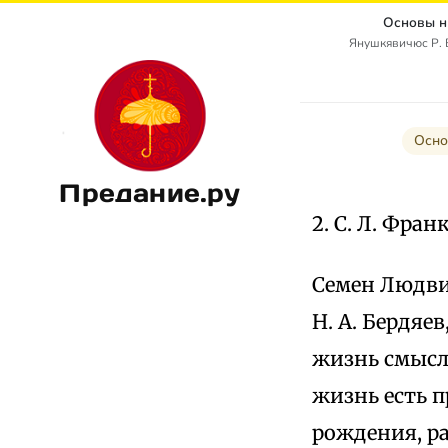
Основы н
Янушкявичюс Р. В
Осно
Предание.ру
2. С. Л. Фра
Семен Людви
Н. А. Бердяе
жизнь смысл,
жизнь есть 
рождения, ра