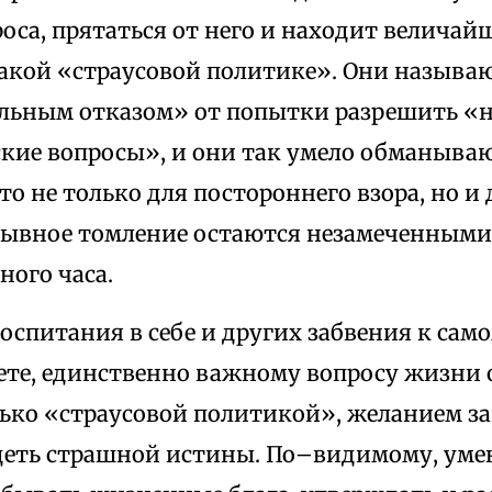
проса, прятаться от него и находит велич
такой «страусовой политике». Они называю
ьным отказом» от попытки разрешить «
кие вопросы», и они так умело обманывают
что не только для постороннего взора, но и
бывное томление остаются незамеченными,
ного часа.
оспитания в себе и других забвения к сам
ете, единственно важному вопросу жизни о
ько «страусовой политикой», желанием за
деть страшной истины. По–видимому, уме