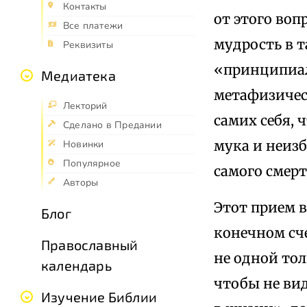
Контакты
от этого во
Все платежи
мудрость в 
Реквизиты
«принципиал
Медиатека
метафизичес
Лекторий
самих себя, 
Сделано в Предании
мука и неиз
Новинки
Популярное
самого смерт
Авторы
Этот прием в
Блог
конечном сч
Православный
не одной тол
календарь
чтобы не ви
Изучение Библии