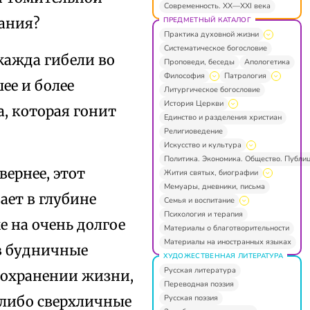
Современность. XX—XXI века
ания?
ПРЕДМЕТНЫЙ КАТАЛОГ
Практика духовной жизни
Систематическое богословие
жажда гибели во
Проповеди, беседы
Апологетика
Философия
Патрология
ее и более
Литургическое богословие
История Церкви
, которая гонит
Единство и разделения христиан
Религиоведение
Искусство и культура
Политика. Экономика. Общество. Публи
вернее, этот
Жития святых, биографии
Мемуары, дневники, письма
ает в глубине
Семья и воспитание
Психология и терапия
е на очень долгое
Материалы о благотворительности
Материалы на иностранных языках
 в будничные
ХУДОЖЕСТВЕННАЯ ЛИТЕРАТУРА
Русская литература
сохранении жизни,
Переводная поэзия
Русская поэзия
е–либо сверхличные