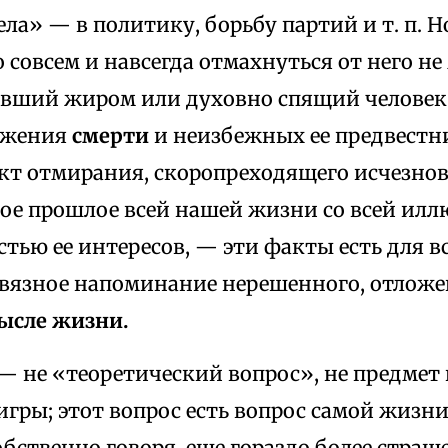
ела» — в политику, борьбу партий и т. п. 
о совсем и навсегда отмахнуться от него н
ывший жиром или духовно спящий челове
ижения
смерти
и неизбежных ее предвестн
акт отмирания, скоропреходящего исчезно
ное прошлое всей нашей жизни со всей ил
тью ее интересов, — эти факты есть для в
твязное напоминание нерешенного, отложе
ысле жизни.
— не «теоретический вопрос», не предмет
гры; этот вопрос есть вопрос самой жизни
обственно говоря, еще гораздо более страш