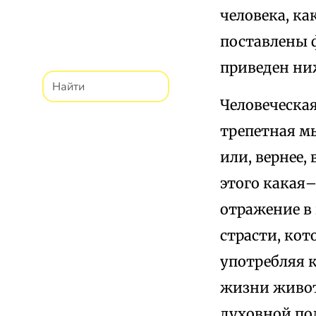
человека, ка
поставлены 
приведен ни
Человеческая
трепетная м
или, вернее
этого какая–
отражение в
страсти, кот
употребляя к
жизни живот
духовной по