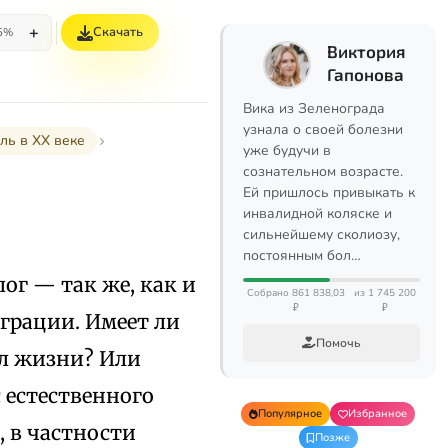
+
Скачать
5%
Виктория
Гапонова
Вика из Зеленограда
узнала о своей болезни
ль в XX веке
уже будучи в
сознательном возрасте.
Ей пришлось привыкать к
инвалидной коляске и
сильнейшему сколиозу,
постоянным бол…
г — так же, как и
Собрано 861 838,03
из 1 745 200
₽
₽
играции. Имеет ли
Помочь
сл жизни? Или
 естественного
Популярное
Избранное
, в частности
Позже