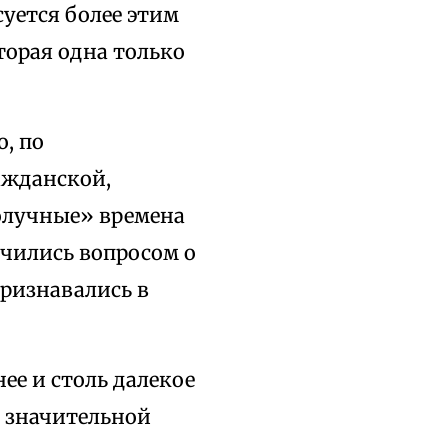
суется более этим
торая одна только
о, по
ажданской,
олучные» времена
учились вопросом о
признавались в
нее и столь далекое
в значительной