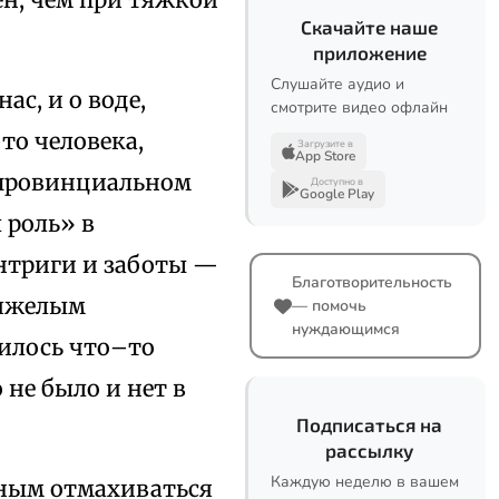
Скачайте наше
приложение
Слушайте аудио и
ас, и о воде,
смотрите видео офлайн
то человека,
Загрузите в
App Store
 провинциальном
Доступно в
Google Play
л роль» в
интриги и заботы —
Благотворительность
тяжелым
— помочь
нуждающимся
чилось что–то
 не было и нет в
Подписаться на
рассылку
Каждую неделю в вашем
жным отмахиваться