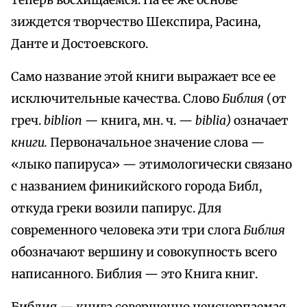
теперь восхищаемся. На ее же основе
зиждется творчество Шекспира, Расина,
Данте и Достоевского.
Само название этой книги выражает все ее
исключительные качества. Слово
Библия
(от
греч.
biblion —
книга, мн. ч. —
biblia)
означает
книги.
Первоначальное значение слова —
«лыко папируса» — этимологически связано
с названием финикийского города Библ,
откуда греки возили папирус. Для
современного человека эти три слога
Библия
обозначают вершину и совокупность всего
написанного. Библия — это Книга книг.