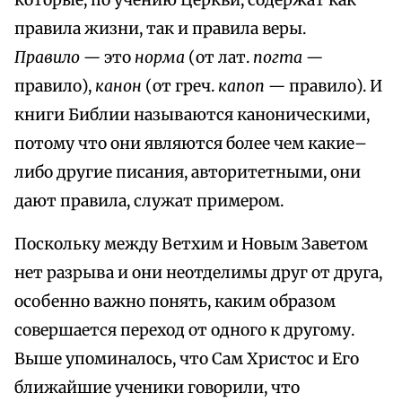
которые, по учению Церкви, содержат как
правила жизни, так и правила веры.
Правило —
это
норма
(от лат.
погта —
правило),
канон
(от греч.
капоп —
правило). И
книги Библии называются каноническими,
потому что они являются более чем какие–
либо другие писания, авторитетными, они
дают правила, служат примером.
Поскольку между Ветхим и Новым Заветом
нет разрыва и они неотделимы друг от друга,
особенно важно понять, каким образом
совершается переход от одного к другому.
Выше упоминалось, что Сам Христос и Его
ближайшие ученики говорили, что