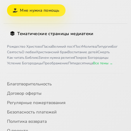
Мне нужна помощь
Тематические страницы медиатеки
Рождество Христово
Пасха
Великий пост
Пост
Молитва
Литургия
Бог
Святость
О любви
Христианский брак
Воспитание детей
Смерть
Как читать Библию
Зачем нужна религия
Покров Богородицы
Успение Богородицы
Преображение
Пятидесятница
Все темы →
Благотворительность
Договор оферты
Регулярные пожертвования
Безопасность платежей
Политика возврата
О проекте