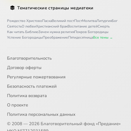
Тематические страницы медиатеки
Рождество Христово
Пасха
Великий пост
Пост
Молитва
Литургия
Бог
Святость
О любви
Христианский брак
Воспитание детей
Смерть
Как читать Библию
Зачем нужна религия
Покров Богородицы
Успение Богородицы
Преображение
Пятидесятница
Все темы →
Благотворительность
Договор оферты
Регулярные пожертвования
Безопасность платежей
Политика возврата
О проекте
Политика персональных данных
© 2008 — 2026 Благотворительный фонд «Предание»