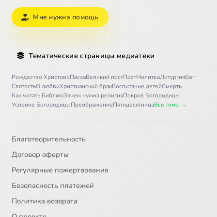
Мне нужна помощь
Тематические страницы медиатеки
Рождество Христово
Пасха
Великий пост
Пост
Молитва
Литургия
Бог
Святость
О любви
Христианский брак
Воспитание детей
Смерть
Как читать Библию
Зачем нужна религия
Покров Богородицы
Успение Богородицы
Преображение
Пятидесятница
Все темы →
Благотворительность
Договор оферты
Регулярные пожертвования
Безопасность платежей
Политика возврата
О проекте