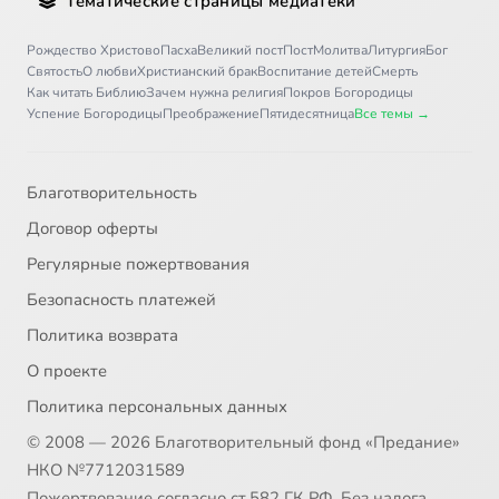
Тематические страницы медиатеки
Рождество Христово
Пасха
Великий пост
Пост
Молитва
Литургия
Бог
Святость
О любви
Христианский брак
Воспитание детей
Смерть
Как читать Библию
Зачем нужна религия
Покров Богородицы
Успение Богородицы
Преображение
Пятидесятница
Все темы →
Благотворительность
Договор оферты
Регулярные пожертвования
Безопасность платежей
Политика возврата
О проекте
Политика персональных данных
© 2008 — 2026 Благотворительный фонд «Предание»
НКО №7712031589
Пожертвование согласно ст.582 ГК РФ. Без налога