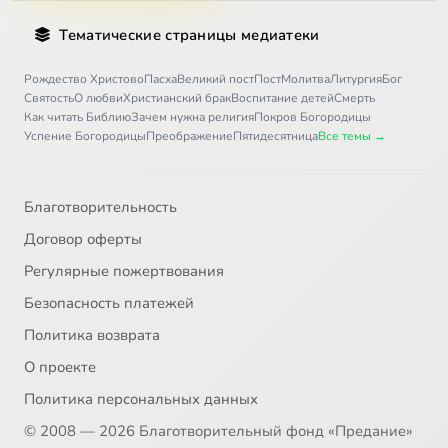
Тематические страницы медиатеки
Рождество Христово
Пасха
Великий пост
Пост
Молитва
Литургия
Бог
Святость
О любви
Христианский брак
Воспитание детей
Смерть
Как читать Библию
Зачем нужна религия
Покров Богородицы
Успение Богородицы
Преображение
Пятидесятница
Все темы →
Благотворительность
Договор оферты
Регулярные пожертвования
Безопасность платежей
Политика возврата
О проекте
Политика персональных данных
© 2008 — 2026 Благотворительный фонд «Предание»