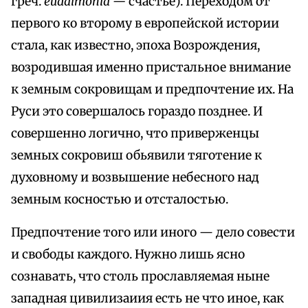
греч.
eudaimonia —
счастье). Переходом от
первого ко второму в европейской истории
стала, как известно, эпоха Возрождения,
возродившая именно пристальное внимание
к земным сокровищам и предпочтение их. На
Руси это совершалось гораздо позднее. И
совершенно логично, что приверженцы
земных сокровиш обьявили тяготение к
духовному и возвышение небесного над
земным косностью и отсталостью.
Предпочтение того или иного — дело совести
и свободы каждого. Нужно лишь ясно
сознавать, что столь прославляемая ныне
западная цивилизаиия есть не что иное, как