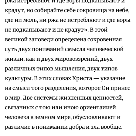
ржа истребляют и где воры подкапывают и
крадут, но собирайте себе сокровища на небе,
где ни моль, ни ржа не истребляют и где воры
не подкапывают и не крадут». В этой
великой заповеди определена сокровенная
суть двух пониманий смысла человеческой
жизни, как и двух мировоззрений, двух
различных типов мышления, двух типов
культуры. В этих словах Христа — указание
на смысл того разделения, которое Он принес
в мир. Две системы жизненных ценностей,
связанных с тою или иною ориентаиией
человека в земном мире, обусловливают и
различие в понимании добра и зла вообще.