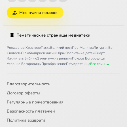
Мне нужна помощь
Тематические страницы медиатеки
Рождество Христово
Пасха
Великий пост
Пост
Молитва
Литургия
Бог
Святость
О любви
Христианский брак
Воспитание детей
Смерть
Как читать Библию
Зачем нужна религия
Покров Богородицы
Успение Богородицы
Преображение
Пятидесятница
Все темы →
Благотворительность
Договор оферты
Регулярные пожертвования
Безопасность платежей
Политика возврата