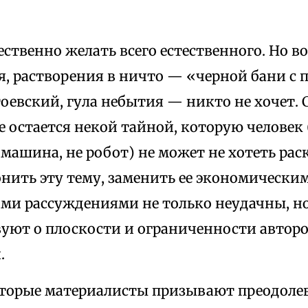
ественно желать всего естественного. Но во
, растворения в ничто — «черной бани с 
оевский, гула небытия — никто не хочет. С
е остается некой тайной, которую человек
е машина, не робот) не может не хотеть ра
онить эту тему, заменить ее экономически
ми рассуждениями не только неудачны, но
вуют о плоскости и ограниченности авторо
.
оторые материалисты призывают преодолев