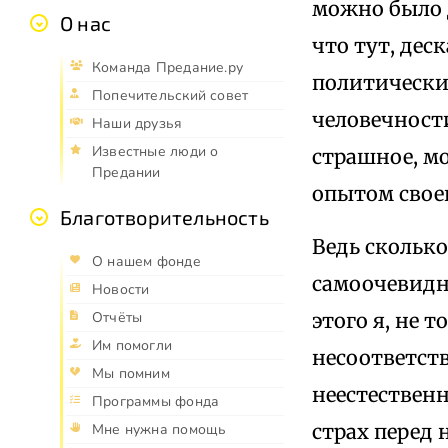
можно было д
О нас
что тут, дес
Команда Предание.ру
политические
Попечительский совет
человечност
Наши друзья
Известные люди о
страшное, м
Предании
опытом свое
Благотворительность
Ведь сколько
О нашем фонде
самоочевидн
Новости
этого я, не 
Отчёты
Им помогли
несоответств
Мы помним
неестественн
Программы фонда
страх перед 
Мне нужна помощь