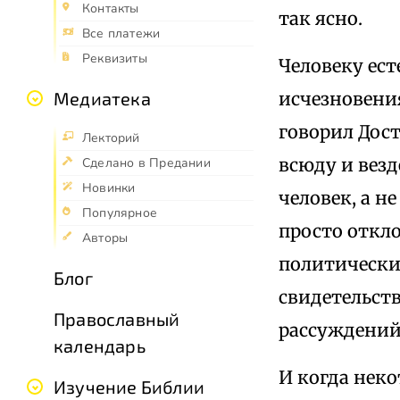
Контакты
так ясно.
Все платежи
Реквизиты
Человеку ест
исчезновения
Медиатека
говорил Дост
Лекторий
всюду и везд
Сделано в Предании
Новинки
человек, а н
Популярное
просто откл
Авторы
политически
Блог
свидетельст
Православный
рассуждений
календарь
И когда нек
Изучение Библии