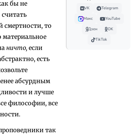
как бы не
VK
Telegram
 считать
Макс
YouTube
й смертности, то
Дзен
OK
о материальное
TikTok
на
ничто,
если
абстрактно, есть
позвольте
менее абсурдным
едливости и лучше
все философии, все
ности.
 проповедники так