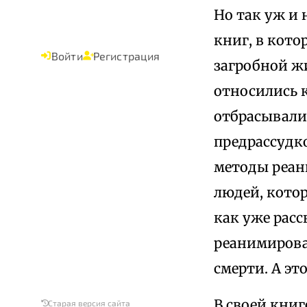
Но так уж и 
книг, в кот
Войти
Регистрация
загробной жи
относились 
отбрасывали
предрассудк
методы реан
людей, котор
как уже расс
реанимирова
смерти. А эт
В своей книг
Старая версия сайта