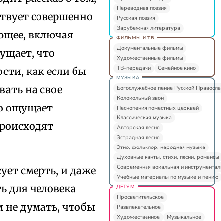
Переводная поэзия
ствует совершенно
Русская поэзия
Зарубежная литература
ающее, включая
ФИЛЬМЫ И ТВ
Документальные фильмы
ущает, что
Художественные фильмы
ТВ-передачи
Семейное кино
сти, как если бы
МУЗЫКА
вать на свое
Богослужебное пение Русской Правосл
Колокольный звон
то ощущает
Песнопения поместных церквей
Классическая музыка
происходят
Авторская песня
Эстрадная песня
Этно, фольклор, народная музыка
Духовные канты, стихи, песни, романсы
Современная вокальная и инструментал
сует смерть, и даже
Учебные материалы по музыке и пению
ть для человека
ДЕТЯМ
Просветительское
 не думать, чтобы
Развлекательное
Художественное
Музыкальное