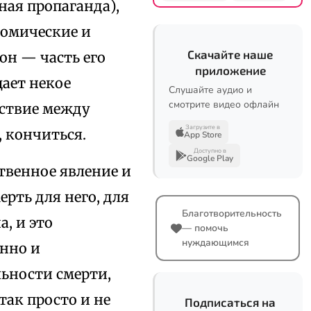
ная пропаганда),
ономические и
Скачайте наше
он — часть его
приложение
ает некое
Слушайте аудио и
смотрите видео офлайн
тствие между
Загрузите в
 кончиться.
App Store
Доступно в
Google Play
ственное явление и
ерть для него, для
Благотворительность
а, и это
— помочь
нуждающимся
анно и
льности смерти,
так просто и не
Подписаться на