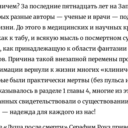
ничем? За последние пятнадцать лет на За
орых разные авторы — ученые и врачи — п
зни. До этого в медицинских и научных к
как к табу, и всякую мысль о посмертном 
, как принадлежащую к области фантазии
ов. Причина такой внезапной перемены пр
имации вернули к жизни многих «клини
ые были практически мертвы (без пульса и
казывалось в разделе 1 главы 4, многие из 
нных свидетельствовали о существовании
о — надежда для каждого из нас!
е «Душа после смерти» Серафим Роуз приво