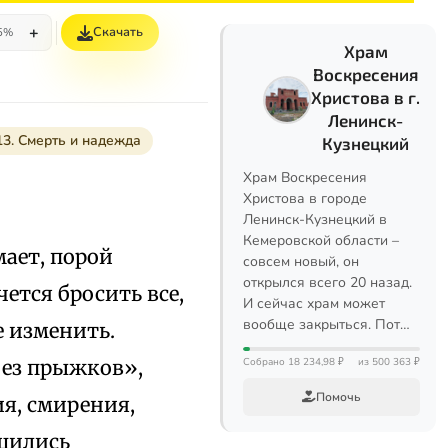
+
Скачать
5%
Храм
Воскресения
Христова в г.
Ленинск-
13. Смерть и надежда
Кузнецкий
Храм Воскресения
Христова в городе
Ленинск-Кузнецкий в
Кемеровской области –
мает, порой
совсем новый, он
открылся всего 20 назад.
ется бросить все,
И сейчас храм может
вообще закрыться. Пот…
е изменить.
без прыжков»,
Собрано 18 234,98 ₽
из 500 363 ₽
Помочь
я, смирения,
шились