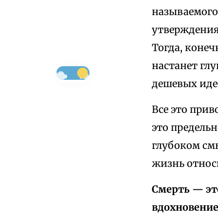
называемог
утверждения
Тогда, конеч
настанет глу
дешевых иде
Все это прив
это предель
глубоком смы
жизнь относи
Смерть — эт
вдохновение