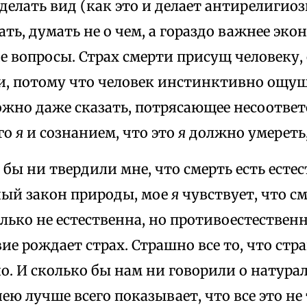
елать вид (как это и делает антирелигиоз
кать, думать не о чем, а гораздо важнее эк
 вопросы. Страх смерти присущ человеку, 
и, потому что человек инстинктивно ощущ
ожно даже сказать, потрясающее несоотве
го
я
и сознанием, что это
я
должно умереть,
 бы ни твердили мне, что смерть есть есте
ый закон природы, мое
я
чувствует, что см
только не естественна, но противоестественн
ие рождает страх. Страшно все то, что стр
о. И сколько бы нам ни говорили о натура
нею лучше всего показывает, что все это не 