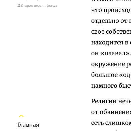
Старая версия фонда
что происхо
отдельно от 
свое собстве
находится в 
он «плавал».
окружение р
большое «од
намного быст
Религии нече
от обвинения
есть слишко
Главная