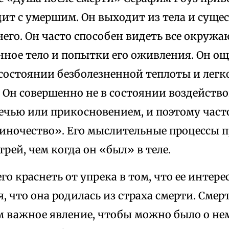
дит с умершим. Он выходит из тела и суще
него. Он часто способен видеть все окруж
нное тело и попытки его оживления. Он ощ
состоянии безболезненной теплоты и легко
 Он совершенно не в состоянии воздейство
ечью или прикосновением, и поэтому час
иночество». Его мыслительные процессы 
рей, чем когда он «был» в теле.
го краснеть от упрека в том, что ее интере
, что она родилась из страха смерти. Смер
м важное явление, чтобы можно было о нем