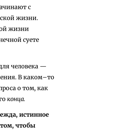
начинают с
еской жизни.
пой жизни
нечной суете
 для человека —
ения. В каком–то
роса о том, как
ого
конца.
дежда, истинное
 том, чтобы