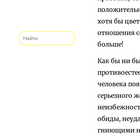
положительно
хотя бы цве
отношения с
больше!
Как бы ни б
противоестес
человека поя
серьезного ж
неизбежность
обиды, неуда
гниющими н