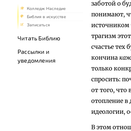
заботой о бу
Колледж Наследие
понимают, чт
Библия в искусстве
источником т
Записаться
трагизм этот
Читать Библию
счастье тех 
Рассылки и
кончина
каж
уведомления
только конк
спросить: п
от того, что
отопление в 
идеологии, 
В этом отно