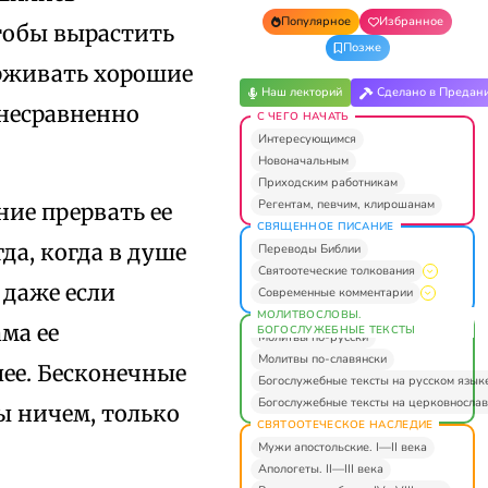
Популярное
Избранное
чтобы вырастить
Позже
ерживать хорошие
Наш лекторий
Сделано в Предан
несравненно
С ЧЕГО НАЧАТЬ
Интересующимся
Новоначальным
Приходским работникам
Регентам, певчим, клирошанам
ие прервать ее
СВЯЩЕННОЕ ПИСАНИЕ
да, когда в душе
Переводы Библии
Святоотеческие толкования
 даже если
Современные комментарии
МОЛИТВОСЛОВЫ.
ма ее
БОГОСЛУЖЕБНЫЕ ТЕКСТЫ
Молитвы по-русски
Молитвы по-славянски
лее. Бесконечные
Богослужебные тексты на русском язык
Богослужебные тексты на церковнослав
ы ничем, только
СВЯТООТЕЧЕСКОЕ НАСЛЕДИЕ
Мужи апостольские. I—II века
Апологеты. II—III века