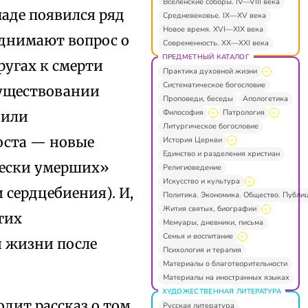
Вселенские соборы. IV—VIII века
паде появился ряд
Средневековье. IX—XV века
Новое время. XVI—XIX века
однимают вопрос о
Современность. XX—XXI века
ПРЕДМЕТНЫЙ КАТАЛОГ
ругах к смерти
Практика духовной жизни
Систематическое богословие
существовании
Проповеди, беседы
Апологетика
Философия
Патрология
 или
Литургическое богословие
оста — новые
История Церкви
Единство и разделения христиан
чески умерших»
Религиоведение
Искусство и культура
 сердцебиения). И,
Политика. Экономика. Общество. Публи
Жития святых, биографии
этих
Мемуары, дневники, письма
Семья и воспитание
 жизни после
Психология и терапия
Материалы о благотворительности
Материалы на иностранных языках
ХУДОЖЕСТВЕННАЯ ЛИТЕРАТУРА
дит рассказ о том,
Русская литература