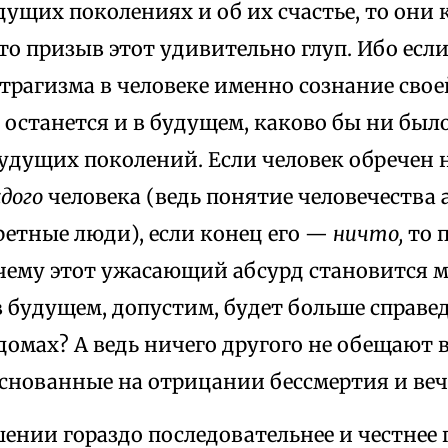
дущих поколениях и об их счастье, то они 
о призыв этот удивительно глуп. Ибо если
рагизма в человеке именно сознание свое
 останется и в будущем, каково бы ни был
будущих поколений. Если человек обречен 
дого
человека (ведь понятие человечества 
ретные люди), если конец его —
ничто,
то 
очему этот ужасающий абсурд становится 
 в будущем, допустим, будет больше справ
домах? А ведь ничего другого не обещают 
основанные на отрицании бессмертия и веч
шении гораздо последовательнее и честнее