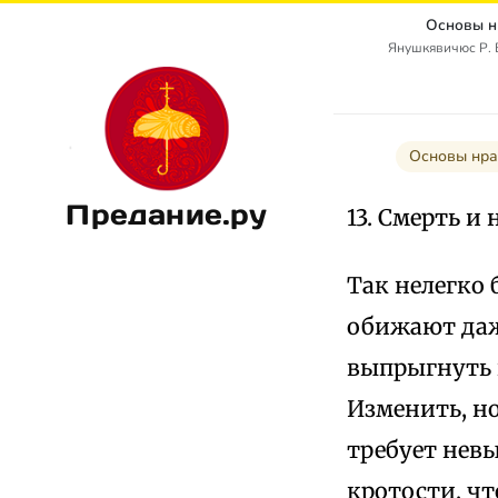
Основы н
Янушкявичюс Р. В
Основы нра
Предание.ру
13. Смерть и
Так нелегко 
обижают даже
выпрыгнуть 
Изменить, н
требует нев
кротости, ч