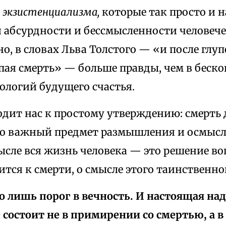
о
экзистенциализма,
которые так просто и 
 абсурдности и бессмысленности человеч
но, в словах Льва Толстого — «и после глу
пая смерть» — больше правды, чем в беско
ологий будущего счастья.
одит нас к простому утверждению: смерть
но важный предмет размышления и осмысл
сле вся жизнь человека — это решение воп
тся к смерти, о смысле этого таинственн
о лишь порог в вечность. И настоящая на
 состоит не в примирении со смертью, а в