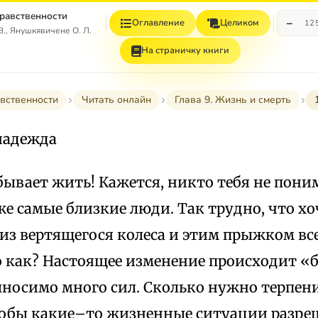
равственности
−
Оглавление
Целиком
12
., Янушкявичене О. Л.
На страничку книги
вственности
Читать онлайн
Глава 9. Жизнь и смерть
 надежда
бывает жить! Кажется, никто тебя не пони
 самые близкие люди. Так трудно, что хоч
из вертящегося колеса и этим прыжком вс
о как? Настоящее изменение происходит «
ыносимо много сил. Сколько нужно терпени
тобы какие–то жизненные ситуации разре