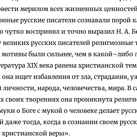
овести мерилом всех жизненных ценностей.
нные русские писатели сознавали порой к
о чутко воспринял и точно выразил Н. А. Б
у великих русских писателей религиозные 
 мотивы были сильнее, чем в какой–либо 
ература XIX века ранена христианской тем
я она ищет избавления от зла, страдания, 
 личности, народа, человечества, мира. В 
х своих творениях она проникнута религ
уки о Боге с мукой о человеке делает рус
 даже тогда, когда в сознании своем русс
т христианской веры».