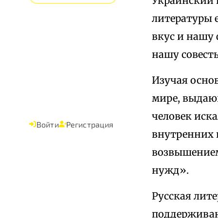
Украинский 
литературы 
вкус и нашу 
нашу совесть
Изучая осно
мире, выдаю
человек иск
Войти
Регистрация
внутренних 
возвышением
нужд».
Русская лите
поддерживани