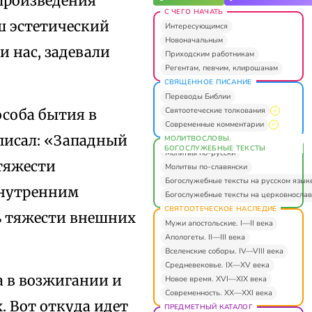
 произведения
С ЧЕГО НАЧАТЬ
ш эстетический
Интересующимся
Новоначальным
и нас, задевали
Приходским работникам
Регентам, певчим, клирошанам
СВЯЩЕННОЕ ПИСАНИЕ
Переводы Библии
Святоотеческие толкования
особа бытия в
Современные комментарии
писал: «Западный
МОЛИТВОСЛОВЫ.
БОГОСЛУЖЕБНЫЕ ТЕКСТЫ
Молитвы по-русски
тяжести
Молитвы по-славянски
Богослужебные тексты на русском язык
внутренним
Богослужебные тексты на церковнослав
СВЯТООТЕЧЕСКОЕ НАСЛЕДИЕ
ь тяжести внешних
Мужи апостольские. I—II века
Апологеты. II—III века
Вселенские соборы. IV—VIII века
Средневековье. IX—XV века
а в возжигании и
Новое время. XVI—XIX века
Современность. XX—XXI века
. Вот откуда идет
ПРЕДМЕТНЫЙ КАТАЛОГ