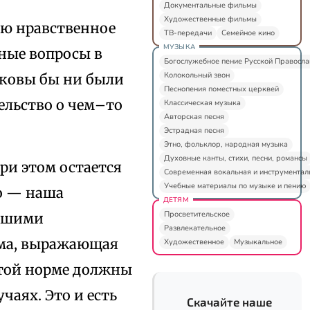
Документальные фильмы
Художественные фильмы
ию нравственное
ТВ-передачи
Семейное кино
МУЗЫКА
нные вопросы в
Богослужебное пение Русской Правосл
Колокольный звон
аковы бы ни были
Песнопения поместных церквей
тельство о чем–то
Классическая музыка
Авторская песня
Эстрадная песня
Этно, фольклор, народная музыка
Духовные канты, стихи, песни, романсы
ри этом остается
Современная вокальная и инструментал
Учебные материалы по музыке и пению
о — наша
ДЕТЯМ
Просветительское
ашими
Развлекательное
рма, выражающая
Художественное
Музыкальное
той норме должны
чаях. Это и есть
Скачайте наше