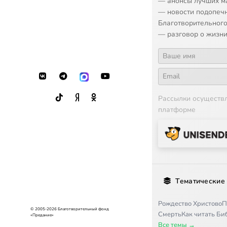
— анонсы лучших м
— новости подопеч
Благотворительного
— разговор о жизни
Рассылки осуществ
платформе
Тематические
Рождество Христово
П
© 2005-2026 Благотворительный фонд
Смерть
Как читать Б
«Предание»
Все темы →