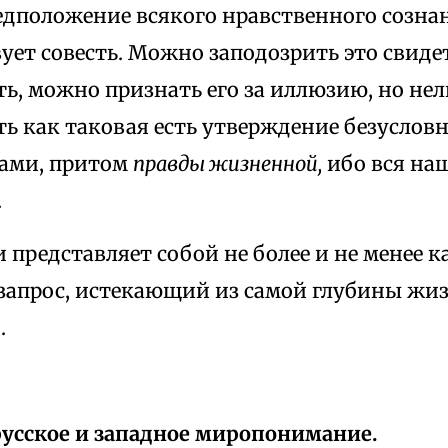
едположение всякого нравственного сознан
ует совесть. Можно заподозрить это свиде
ть, можно признать его за иллюзию, но нел
ть как таковая есть утверждение безуслов
ами, притом
правды жизненной,
ибо вся на
.
и представляет собой не более и не менее 
 запрос, истекающий из самой глубины жи
.
 русское и западное миропонимание.