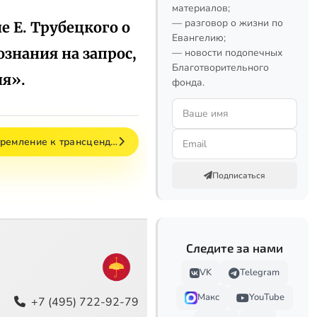
материалов;
— разговор о жизни по
е Е. Трубецкого о
Евангелию;
ознания на запрос,
— новости подопечных
Благотворительного
я».
фонда.
тремление к трансценд…
Подписаться
Следите за нами
VK
Telegram
Макс
YouTube
+7 (495) 722-92-79