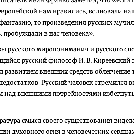
писатель Иван Франко заметил, что «если
европейской нам нравились, волновали на
фантазию, то произведения русских мучил
, пробуждали в нас человека».
вы русского миропонимания и русского сп
щийся русский философ И. В. Киреевский 
ал развитием внешних средств облегчение 
недостатков. Русский человек стремился 
 над внешними потребностями избегнут
ратура смысл своего существования видел
и духовного огня в человеческих сердцах