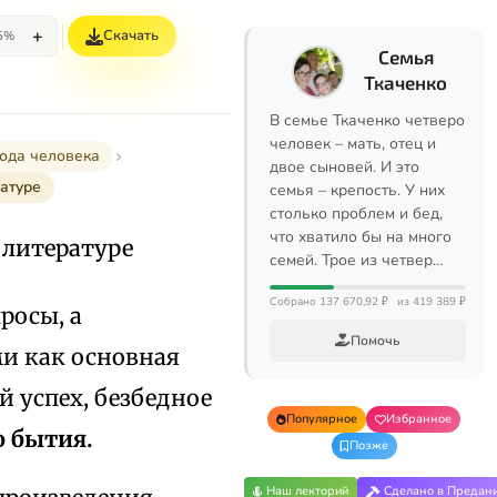
+
Скачать
5%
Семья
Ткаченко
В семье Ткаченко четверо
человек – мать, отец и
рода человека
двое сыновей. И это
атуре
семья – крепость. У них
столько проблем и бед,
что хватило бы на много
 литературе
семей. Трое из четвер…
Собрано 137 670,92 ₽
из 419 389 ₽
росы, а
Помочь
ми как основная
 успех, безбедное
Популярное
Избранное
о бытия.
Позже
Наш лекторий
Сделано в Предан