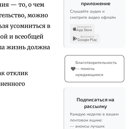
приложение
ия — то, о чем
Слушайте аудио и
тельство, можно
смотрите видео офлайн
ьзя усомниться в
Загрузите в
App Store
ной и всеобщей
Доступно в
Google Play
ша жизнь должна
Благотворительность
— помочь
как отклик
нуждающимся
зненного
Подписаться на
рассылку
Каждую неделю в вашем
почтовом ящике:
— анонсы лучших