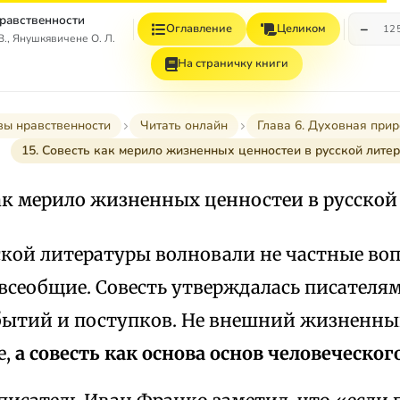
равственности
−
Оглавление
Целиком
12
., Янушкявичене О. Л.
На страничку книги
вы нравственности
Читать онлайн
Глава 6. Духовная при
15. Совесть как мерило жизненных ценностеи в русской литер
как мерило жизненных ценностеи в русской
ской литературы волновали не частные воп
всеобщие. Совесть утверждалась писателя
обытий и поступков. Не внешний жизненный
е,
а совесть как основа основ человеческог