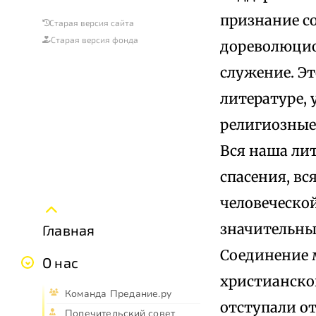
признание с
Старая версия сайта
Старая версия фонда
дореволюцио
служение. Эт
литературе, 
религиозные
Вся наша лит
спасения, вс
человеческой
значительны
Главная
Соединение м
О нас
христианской
Команда Предание.ру
отступали о
Попечительский совет