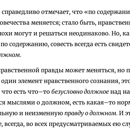
й справедливо отмечает, что «по содержан
овечества меняется; стало быть, нравстве
похи могут и решаться неодинаково. Но, к
по содержанию, совесть всегда есть свиде
олжном.
равственной правды может меняться, но п
один элемент нравственного сознания, эт
 что есть что–то
безусловно должное
над н
 мыслями о должном, есть какая–то но
льную и неизменную
правду о должном.
И э
е, всегда, во всех предусматриваемых ею слу