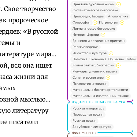
Практика духовной жизни
 Свое творчество
Систематическое богословие
Проповеди, беседы
Апологетика
ак пророческое
Философия
Патрология
Литургическое богословие
ердяев: «В русской
История Церкви
Единство и разделения христиан
темы и
Религиоведение
литературе мира…
Искусство и культура
Политика. Экономика. Общество. Публи
ой, вся она ищет
Жития святых, биографии
Мемуары, дневники, письма
ужаса жизни для
Семья и воспитание
Психология и терапия
самых
Материалы о благотворительности
Материалы на иностранных языках
иозной мыслью…
ХУДОЖЕСТВЕННАЯ ЛИТЕРАТУРА
Русская литература
скую литературу
Переводная поэзия
кие писатели
Русская поэзия
Зарубежная литература
ФИЛЬМЫ И ТВ