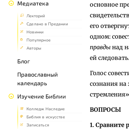
Медиатека
основное пр
свидетельств
Лекторий
Сделано в Предании
его отвергну
Новинки
одном: совес
Популярное
правды
над н
Авторы
ей следовать
Блог
Голос совест
Православный
календарь
сознания на
стремления»
Изучение Библии
ВОПРОСЫ
Колледж Наследие
Библия в искусстве
1. Сравните
Записаться