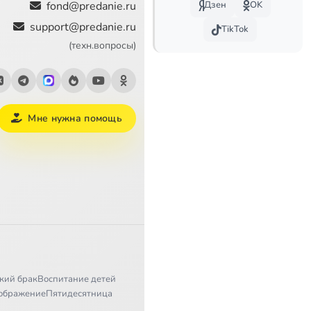
fond@predanie.ru
Дзен
OK
support@predanie.ru
TikTok
(техн.вопросы)
Мне нужна помощь
кий брак
Воспитание детей
ображение
Пятидесятница