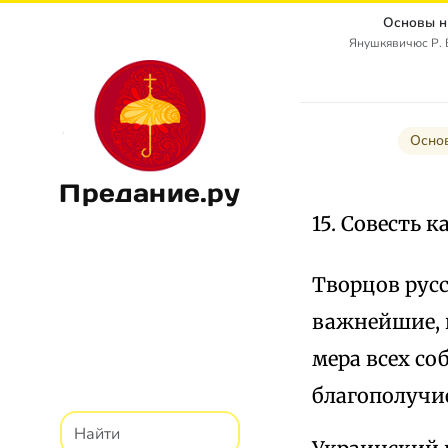
Основы н
Янушкявичюс Р. В
Осно
Предание.ру
15. Совесть 
Творцов рус
важнейшие, 
мера всех с
благополучи