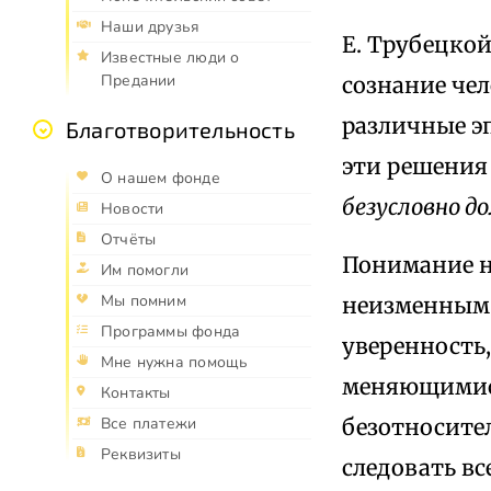
Наши друзья
Е. Трубецко
Известные люди о
Предании
сознание чел
различные э
Благотворительность
эти решения 
О нашем фонде
безусловно д
Новости
Отчёты
Понимание н
Им помогли
Мы помним
неизменным 
Программы фонда
уверенность,
Мне нужна помощь
меняющимися
Контакты
безотносите
Все платежи
Реквизиты
следовать вс