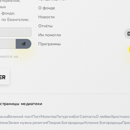
атериалов;
ных
О фонде
 фонда;
Новости
 по Евангелию.
Отчёты
Им помогли
Программы
ляются на
 страницы медиатеки
асха
Великий пост
Пост
Молитва
Литургия
Бог
Святость
О любви
Христианс
иблию
Зачем нужна религия
Покров Богородицы
Успение Богородицы
Пре