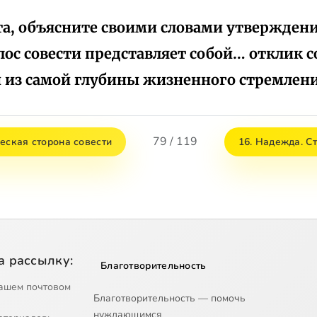
та, объясните своими словами утверждени
лос совести представляет собой… отклик с
из самой глубины жизненного стремлени
79 / 119
еская сторона совести
16. Надежда. С
а рассылку:
Благотворительность
ашем почтовом
Благотворительность — помочь
нуждающимся