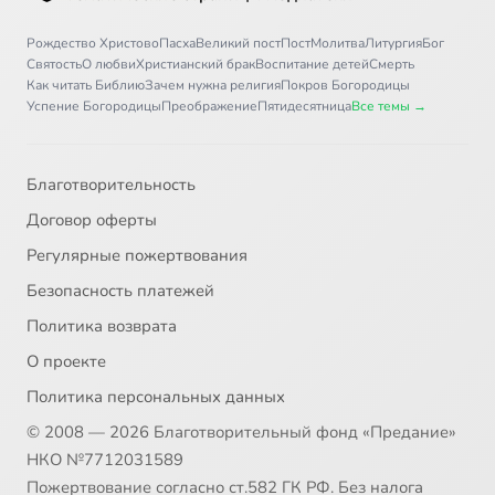
Рождество Христово
Пасха
Великий пост
Пост
Молитва
Литургия
Бог
Святость
О любви
Христианский брак
Воспитание детей
Смерть
Как читать Библию
Зачем нужна религия
Покров Богородицы
Успение Богородицы
Преображение
Пятидесятница
Все темы →
Благотворительность
Договор оферты
Регулярные пожертвования
Безопасность платежей
Политика возврата
О проекте
Политика персональных данных
© 2008 — 2026 Благотворительный фонд «Предание»
НКО №7712031589
Пожертвование согласно ст.582 ГК РФ. Без налога