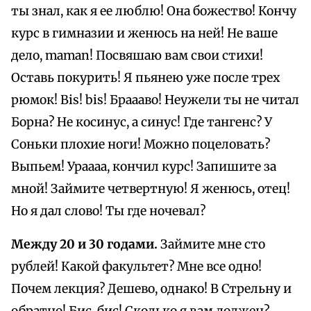
ты знал, как я ее люблю! Она божество! Кончу
курс в гимназии и женюсь на ней! Не ваше
дело, maman! Посвяшаю вам свои стихи!
Оставь покурить! Я пьянею уже после трех
рюмок! Bis! bis! Браааво! Неужели ты не читал
Борна? Не косинус, а синус! Где тангенс? У
Соньки плохие ноги! Можно поцеловать?
Выпьем! Ураааа, кончил курс! Запишите за
мной! Займите четвертную! Я женюсь, отец!
Но я дал слово! Ты где ночевал?
Между 20 и 30 годами.
Займите мне сто
рублей! Какой факультет? Мне все одно!
Почем лекция? Дешево, однако! В Стрельну и