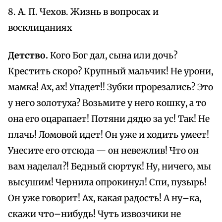
8. А. П. Чехов. Жизнь в вопросах и
восклицаниях
Детство.
Кого Бог дал, сына или дочь?
Крестить скоро? Крупный мальчик! Не урони,
мамка! Ах, ах! Упадет!! Зубки прорезались? Это
у него золотуха? Возьмите у него кошку, а то
она его оцарапает! Потяни дядю за ус! Так! Не
плачь! Ломовой идет! Он уже и ходить умеет!
Унесите его отсюда — он невежлив! Что он
вам наделал?! Бедный сюртук! Ну, ничего, мы
высушим! Чернила опрокинул! Спи, пузырь!
Он уже говорит! Ах, какая радость! А ну–ка,
скажи что–нибудь! Чуть извозчики не