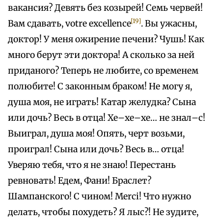
вакансия? Девять без козырей! Семь червей!
[19]
Вам сдавать, votre excellence
. Вы ужасны,
доктор! У меня ожирение печени? Чушь! Как
много берут эти доктора! А сколько за ней
приданого? Теперь не любите, со временем
полюбите! С законным браком! Не могу я,
душа моя, не играть! Катар желудка? Сына
или дочь? Весь в отца! Хе–хе–хе… не знал–с!
Выиграл, душа моя! Опять, черт возьми,
проиграл! Сына или дочь? Весь в… отца!
Уверяю тебя, что я не знаю! Перестань
ревновать! Едем, Фани! Браслет?
Шампанского! С чином! Merci! Что нужно
делать, чтобы похудеть? Я лыс?! Не зудите,