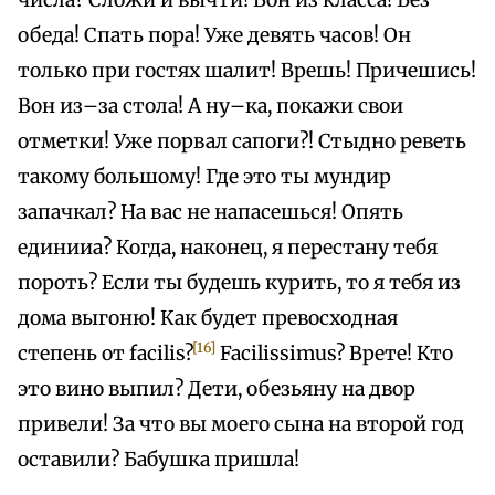
числа? Сложи и вычти! Вон из класса! Без
обеда! Спать пора! Уже девять часов! Он
только при гостях шалит! Врешь! Причешись!
Вон из–за стола! А ну–ка, покажи свои
отметки! Уже порвал сапоги?! Стыдно реветь
такому большому! Где это ты мундир
запачкал? На вас не напасешься! Опять
единииа? Когда, наконец, я перестану тебя
пороть? Если ты будешь курить, то я тебя из
дома выгоню! Как будет превосходная
[16]
степень от facilis?
Facilissimus? Врете! Кто
это вино выпил? Дети, обезьяну на двор
привели! За что вы моего сына на второй год
оставили? Бабушка пришла!