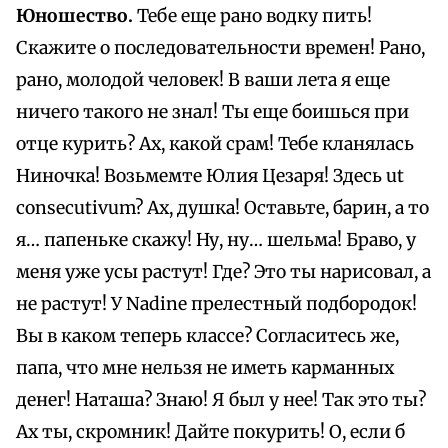
Юношество.
Тебе еще рано водку пить!
Скажите о последовательности времен! Рано,
рано, молодой человек! В ваши лета я еще
ничего такого не знал! Ты еще боишься при
отце курить? Ах, какой срам! Тебе кланялась
Ниночка! Возьмемте Юлия Цезаря! Здесь ut
consecutivum? Ах, душка! Оставьте, барин, а то
я… папеньке скажу! Ну, ну… шельма! Браво, у
меня уже усы растут! Где? Это ты нарисовал, а
не растут! У Nadine прелестный подбородок!
Вы в каком теперь классе? Согласитесь же,
папа, что мне нельзя не иметь карманных
денег! Наташа? Знаю! Я был у нее! Так это ты?
Ах ты, скромник! Дайте покурить! О, если б