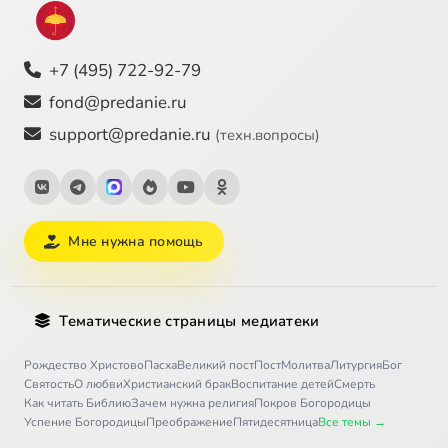
+7 (495) 722-92-79
fond@predanie.ru
support@predanie.ru
(техн.вопросы)
Мне нужна помощь
Тематические страницы медиатеки
Рождество Христово
Пасха
Великий пост
Пост
Молитва
Литургия
Бог
Святость
О любви
Христианский брак
Воспитание детей
Смерть
Как читать Библию
Зачем нужна религия
Покров Богородицы
Успение Богородицы
Преображение
Пятидесятница
Все темы →