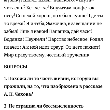
музыку! Шям… Шям… панского! «Шута»
читаешь? Хе–хе–хе! Внучатам конфеток
несу! Сын мой хорош, но я был лучше! Где ты,
то время? Я и тебя, Эммочка, в завещании не
забыл! Ишь я какой! Папашка, дай часы!
Водянка? Неужели? Царство небесное! Родня
плачет? А к ней идет траур! От него пахнет!
Мир праху твоему, честный труженик!
ВОПРОСЫ
1. Похожа ли та часть жизни, которую вы
прожили, на то, что изображено в рассказе
А. П. Чехова?
2. Не страшна ли бессмысленность