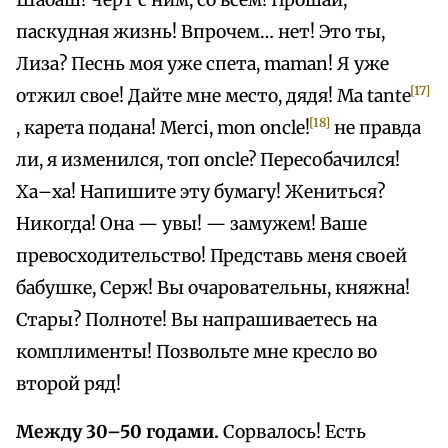
Шабаш! Черт с ним, со всем! Прошай,
паскудная жизнь! Впрочем… нет! Это ты,
Лиза? Песнь моя уже спета, maman! Я уже
[17]
отжил свое! Дайте мне место, дядя! Ma tante
[18]
, карета подана! Merci, mon oncle!
не правда
ли, я изменился, топ oncle? Пересобачился!
Ха–ха! Напишите эту бумагу! Жениться?
Никогда! Она — увы! — замужем! Ваше
превосходительство! Представь меня своей
бабушке, Серж! Вы очаровательны, княжна!
Стары? Полноте! Вы напрашиваетесь на
комплименты! Позвольте мне кресло во
второй ряд!
Между 30–50 годами.
Сорвалось! Есть