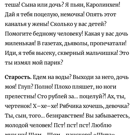
теша! Сына или дочь? Я пьян, Каролинхен!
Дай я тебя поцелую, немочка! Опять этот
каналья у жены! Сколько у вас детей?
Помогите бедному человеку! Какая у вас дочь
миленькая! В газетах, дьяволы, пропечатали!
Иди, я тебя высеку, скверный мальчишка! Это
ты измял мой парик?
Старость.
Едем на воды? Выходи за него, дочь
моя! Глуп? Полно! Плохо пляшет, но ноги
прелестны! Сто рублей за… поцелуй?! Ах, ты,
чертенок! Х–хе–хе! Рябчика хочешь, девочка?
Ты, сын, того… безнравствен! Вы забываетесь,
молодой человек! Пст! пст! пст! Люблю