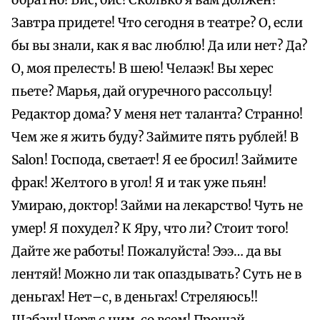
обратно! Бис, бис! Сколько я вам должен?
Завтра придете! Что сегодня в театре? О, если
бы вы знали, как я вас люблю! Да или нет? Да?
О, моя прелесть! В шею! Челаэк! Вы херес
пьете? Марья, дай огуречного рассольцу!
Редактор дома? У меня нет таланта? Странно!
Чем же я жить буду? Займите пять рублей! В
Salon! Господа, светает! Я ее бросил! Займите
фрак! Желтого в угол! Я и так уже пьян!
Умираю, доктор! Займи на лекарство! Чуть не
умер! Я похудел? К Яру, что ли? Стоит того!
Дайте же работы! Пожалуйста! Эээ… да вы
лентяй! Можно ли так опаздывать? Суть не в
деньгах! Нет–с, в деньгах! Стреляюсь!!