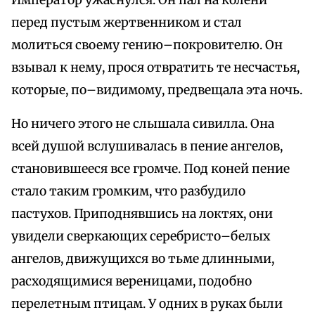
Император ужаснулся. Он пал на колени
перед пустым жертвенником и стал
молиться своему гению–покровителю. Он
взывал к нему, прося отвратить те несчастья,
которые, по–видимому, предвещала эта ночь.
Но ничего этого не слышала сивилла. Она
всей душой вслушивалась в пение ангелов,
становившееся все громче. Под коней пение
стало таким громким, что разбудило
пастухов. Приподнявшись на локтях, они
увидели сверкающих серебристо–белых
ангелов, движущихся во тьме длинными,
расходящимися вереницами, подобно
перелетным птицам. У одних в руках были