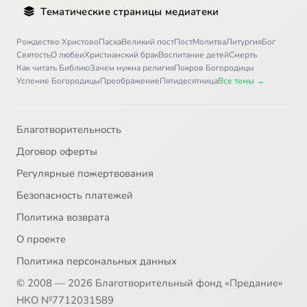
Тематические страницы медиатеки
Рождество Христово
Пасха
Великий пост
Пост
Молитва
Литургия
Бог
Святость
О любви
Христианский брак
Воспитание детей
Смерть
Как читать Библию
Зачем нужна религия
Покров Богородицы
Успение Богородицы
Преображение
Пятидесятница
Все темы →
Благотворительность
Договор оферты
Регулярные пожертвования
Безопасность платежей
Политика возврата
О проекте
Политика персональных данных
© 2008 — 2026 Благотворительный фонд «Предание»
НКО №7712031589