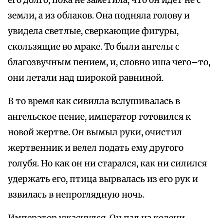
его долго, пока не заметила, что он идет не с
земли, а из облаков. Она подняла голову и
увидела светлые, сверкающие фигуры,
скользящие во мраке. То были ангелы с
благозвучным пением, и, словно иша чего–то,
они летали над широкой равниной.
В то время как сивилла вслушивалась в
ангельское пение, император готовился к
новой жертве. Он вымыл руки, очистил
жертвенник и велел подать ему другого
голубя. Но как он ни старался, как ни силился
удержать его, птица вырвалась из его рук и
взвилась в непроглядную ночь.