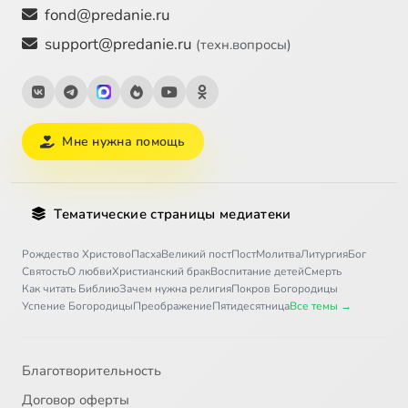
fond@predanie.ru
support@predanie.ru
(техн.вопросы)
Мне нужна помощь
Тематические страницы медиатеки
Рождество Христово
Пасха
Великий пост
Пост
Молитва
Литургия
Бог
Святость
О любви
Христианский брак
Воспитание детей
Смерть
Как читать Библию
Зачем нужна религия
Покров Богородицы
Успение Богородицы
Преображение
Пятидесятница
Все темы →
Благотворительность
Договор оферты