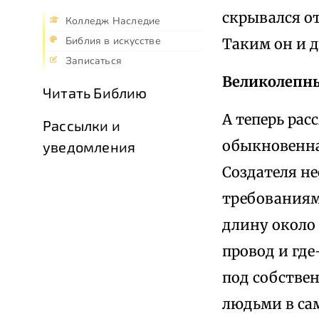
скрывался от
Колледж Наследие
Библия в искусстве
Таким он и д
Записаться
Великолепн
Читать Библию
А теперь ра
Рассылки и
обыкновенна
уведомления
Создателя н
требованиям
длину около 
провод и где
под собствен
людьми в са