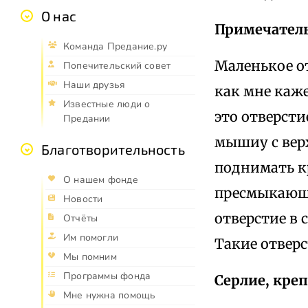
О нас
Примечател
Команда Предание.ру
Маленькое от
Попечительский совет
Наши друзья
как мне каже
Известные люди о
это отверст
Предании
мышиу с верх
Благотворительность
поднимать кр
О нашем фонде
пресмыкающих
Новости
отверстие в 
Отчёты
Им помогли
Такие отверс
Мы помним
Программы фонда
Серлие, креп
Мне нужна помощь