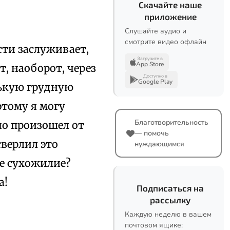
Скачайте наше
приложение
Слушайте аудио и
смотрите видео офлайн
сти заслуживает,
Загрузите в
App Store
т, наоборот, через
Доступно в
Google Play
нькую грудную
этому я могу
Благотворительность
но произошел от
— помочь
сверлил это
нуждающимся
ее сухожилие?
а!
Подписаться на
рассылку
Каждую неделю в вашем
почтовом ящике: