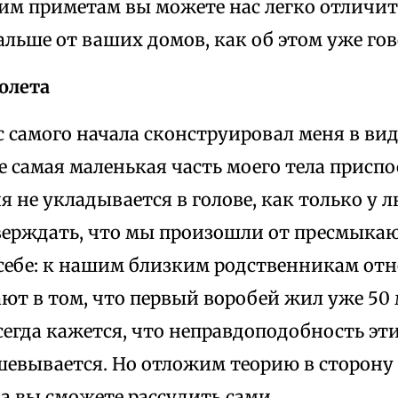
этим приметам вы можете нас легко отличи
льше от ваших домов, как об этом уже го
олета
 самого начала сконструировал меня в вид
 самая маленькая часть моего тела приспо
ня не укладывается в голове, как только у 
верждать, что мы произошли от пресмыка
 себе: к нашим близким родственникам отн
ют в том, что первый воробей жил уже 50
сегда кажется, что неправдоподобность эт
шевывается. Но отложим теорию в сторону
а вы сможете рассудить сами.