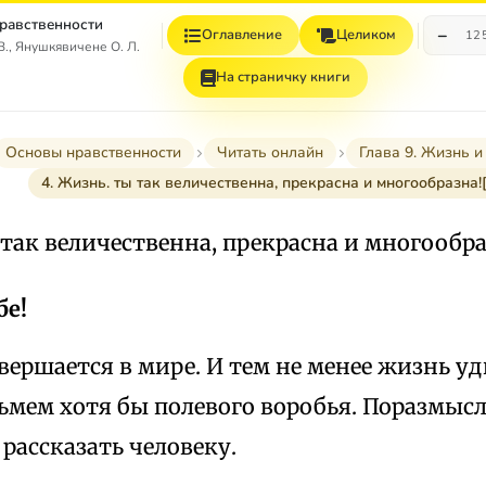
равственности
−
Оглавление
Целиком
12
., Янушкявичене О. Л.
На страничку книги
Основы нравственности
Читать онлайн
Глава 9. Жизнь и
4. Жизнь. ты так величественна, прекрасна и многообразна!
 так величественна, прекрасна и многообра
бе!
вершается в мире. И тем не менее жизнь у
ьмем хотя бы полевого воробья. Поразмысл
 рассказать человеку.