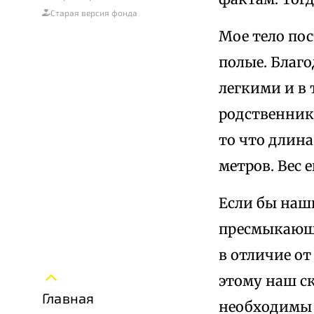
Старая версия фонда
Мое тело пос
полые. Благо
легкими и в 
родственника
то что длина
метров. Вес 
Если бы наш
пресмыкающих
в отличие о
этому наш ск
Главная
необходимы 