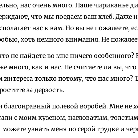
тельно, нас очень много. Наше чириканье 
верждают, что мы поедаем ваш хлеб. Даже 
сполагает нас к вам. Но вы не пожалеете, е
обью, хоть немного внимания. Не пожалее
что не найдете во мне ничего особенного?
же много, как и нас. Не считаете ли вы, что
 интереса только потому, что нас много? 
ростите за дерзость.
я благонравный полевой воробей. Мне не х
тали с моим кузеном, нагловатым, толсты
 можете узнать меня по серой грудке и че