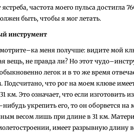
 ястреба, частота моего пульса достигла 7
олжен быть, чтобы я мог летать.
ый инструмент
ссмотрите–ка меня получше: видите мой кл
я вещь, не правда ли? Но этот чудо–инст
еобыкновенно легок и в то же время отвеч
. Подсчитано, что рог на моем клюве име
31 км. Это означает, что если изготовить и
–нибудь укрепить его, то он оборвется на 
ным весом лишь при длине в 31 км. Матер
молетостроении, имеет разрывную длину вс