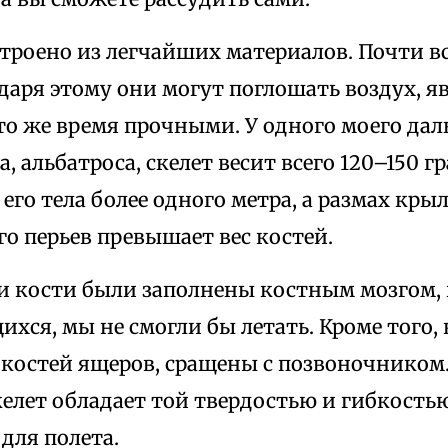
троено из легчайших материалов. Почти в
даря этому они могут поглошать воздух, я
то же время прочными. У одного моего дал
, альбатроса, скелет весит всего 120–150 г
 его тела более одного метра, а размах кры
его перьев превышает вес костей.
и кости были заполнены костным мозгом, 
ся, мы не смогли бы летать. Кроме того, 
т костей ящеров, сращены с позвоночником
елет обладает той твердостью и гибкостью
для полета.