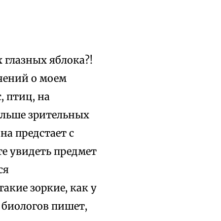
х глазных яблока?!
ючений о моем
, птиц, на
ольше зрительных
на предстает с
те увидеть предмет
ся
такие зоркие, как у
з биологов пишет,