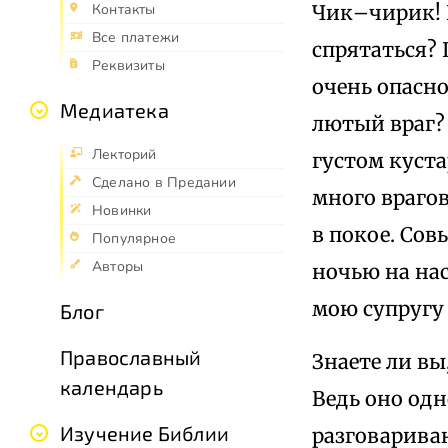
Чик–чирик! 
Контакты
Все платежи
спрятаться? 
Реквизиты
очень опасно
Медиатека
лютый враг?
Лекторий
густом куста
Сделано в Предании
много врагов
Новинки
в покое. Сов
Популярное
Авторы
ночью на на
мою супругу 
Блог
Православный
Знаете ли вы
календарь
Ведь оно одн
Изучение Библии
разговариваю