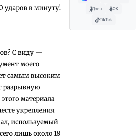
60 ударов в минуту!
Дзен
OK
TikTok
юв? С виду —
румент моего
ает самым высоким
ет разрывную
з этого материала
месте укрепления
иал, используемый
его лишь около 18