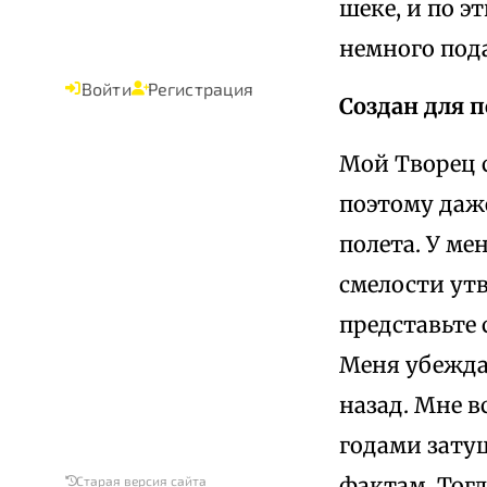
шеке, и по 
немного пода
Войти
Регистрация
Создан для п
Мой Творец с
поэтому даже
полета. У ме
смелости ут
представьте
Меня убежда
назад. Мне в
годами зату
фактам. Тогд
Старая версия сайта