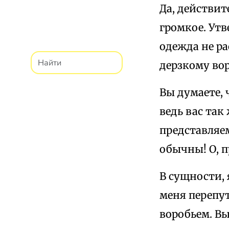
Да, действи
громкое. Ут
одежда не ра
дерзкому вор
Вы думаете, 
ведь вас так 
представляем
обычны! О, п
В сущности, 
меня перепу
воробьем. Вы