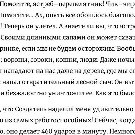
Помогите, ястреб–перепелятник! Чик–чири
Помогите… Ах, опять все обошлось благопо
! Теперь он улетел. А знаете ли вы, что яс
 Своими длинными лапами он может схват
рнике, если мы не будем осторожны. Вообщ
: вороны, сороки, кошки, люди. Даже ночь
ы нападают на нас даже на дереве, где мы
с напал отвратительный лесной сыч. Он вы
и безжалостно уничтожил ее. Как это был
, что Создатель наделил меня удивительн
о из самых работоспособных! Сейчас, когда
, оно делает 460 ударов в минуту. Немного