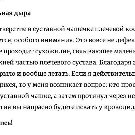
ьная дыра
верстие в суставной чашечке плечевой ко
тся, особого внимания. Это вовсе не дефек
ие проходит сухожилие, свяываюшее мале
ней частью плечевого сустава. Благодаря 
ыло и вообще летать. Если я действитель
ся, то у меня возникает вопрос: кто про
суставной чашке, а затем протянул через н
тия вы напрасно будете искать у крокодил
ись!