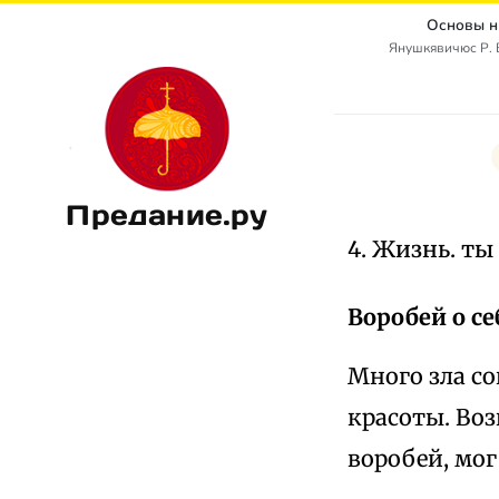
Основы н
Янушкявичюс Р. В
Предание.ру
4. Жизнь. ты
Воробей о се
Много зла со
красоты. Воз
воробей, мог