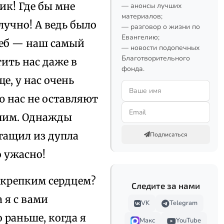
к! Где бы мне
— анонсы лучших
материалов;
лучно! А ведь было
— разговор о жизни по
Евангелию;
треб — наш самый
— новости подопечных
Благотворительного
ить нас даже в
фонда.
е, у нас очень
ю нас не оставляют
 спим. Однажды
тащил из дупла
Подписаться
о ужасно!
о крепким сердцем?
Следите за нами
 я с вами
VK
Telegram
 раньше, когда я
Макс
YouTube