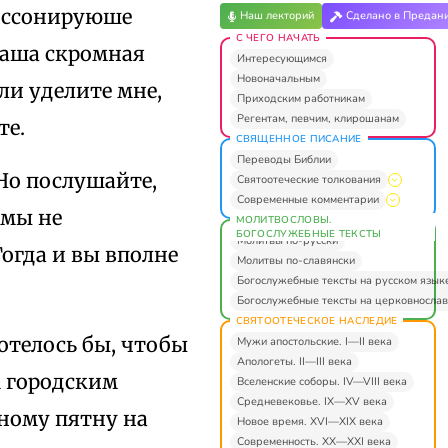
диссонируюше
Наш лекторий
Сделано в Предан
С ЧЕГО НАЧАТЬ
наша скромная
Интересующимся
Новоначальным
сли уделите мне,
Приходским работникам
Регентам, певчим, клирошанам
те.
СВЯЩЕННОЕ ПИСАНИЕ
Переводы Библии
 Но послушайте,
Святоотеческие толкования
Современные комментарии
 мы не
МОЛИТВОСЛОВЫ.
БОГОСЛУЖЕБНЫЕ ТЕКСТЫ
Молитвы по-русски
Тогда и вы вполне
Молитвы по-славянски
Богослужебные тексты на русском язык
Богослужебные тексты на церковнослав
СВЯТООТЕЧЕСКОЕ НАСЛЕДИЕ
отелось бы, чтобы
Мужи апостольские. I—II века
Апологеты. II—III века
м городским
Вселенские соборы. IV—VIII века
Средневековье. IX—XV века
рному пятну на
Новое время. XVI—XIX века
Современность. XX—XXI века