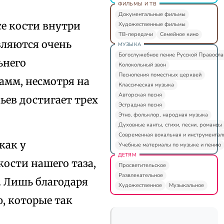
ФИЛЬМЫ И ТВ
Документальные фильмы
се кости внутри
Художественные фильмы
ТВ-передачи
Семейное кино
вляются очень
МУЗЫКА
Богослужебное пение Русской Правосл
ьнего
Колокольный звон
Песнопения поместных церквей
рамм, несмотря на
Классическая музыка
Авторская песня
льев достигает трех
Эстрадная песня
Этно, фольклор, народная музыка
Духовные канты, стихи, песни, романсы
Современная вокальная и инструментал
как у
Учебные материалы по музыке и пению
ДЕТЯМ
кости нашего таза,
Просветительское
Развлекательное
. Лишь благодаря
Художественное
Музыкальное
, которые так