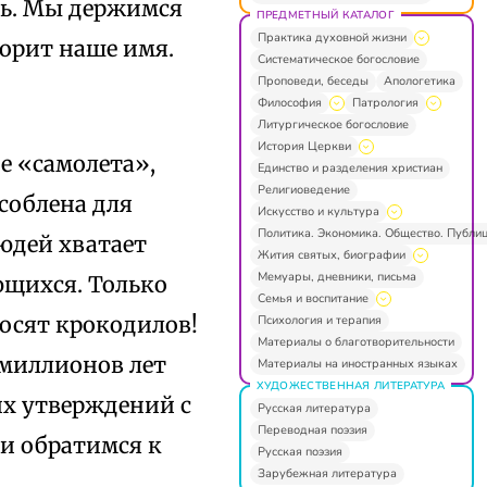
ть. Мы держимся
ПРЕДМЕТНЫЙ КАТАЛОГ
Практика духовной жизни
ворит наше имя.
Систематическое богословие
Проповеди, беседы
Апологетика
Философия
Патрология
Литургическое богословие
История Церкви
е «самолета»,
Единство и разделения христиан
Религиоведение
соблена для
Искусство и культура
Политика. Экономика. Общество. Публи
людей хватает
Жития святых, биографии
Мемуары, дневники, письма
ющихся. Только
Семья и воспитание
осят крокодилов!
Психология и терапия
Материалы о благотворительности
 миллионов лет
Материалы на иностранных языках
ХУДОЖЕСТВЕННАЯ ЛИТЕРАТУРА
их утверждений с
Русская литература
Переводная поэзия
 и обратимся к
Русская поэзия
Зарубежная литература