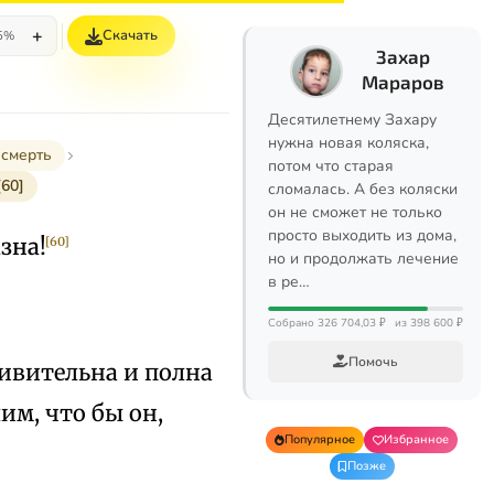
+
Скачать
5%
Захар
Мараров
Десятилетнему Захару
нужна новая коляска,
 смерть
потом что старая
[60]
сломалась. А без коляски
он не сможет не только
просто выходить из дома,
зна!
[60]
но и продолжать лечение
в ре…
Собрано 326 704,03 ₽
из 398 600 ₽
Помочь
дивительна и полна
им, что бы он,
Популярное
Избранное
Позже