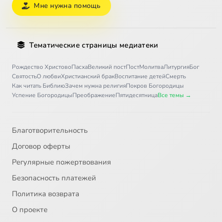
Мне нужна помощь
Тематические страницы медиатеки
Рождество Христово
Пасха
Великий пост
Пост
Молитва
Литургия
Бог
Святость
О любви
Христианский брак
Воспитание детей
Смерть
Как читать Библию
Зачем нужна религия
Покров Богородицы
Успение Богородицы
Преображение
Пятидесятница
Все темы →
Благотворительность
Договор оферты
Регулярные пожертвования
Безопасность платежей
Политика возврата
О проекте