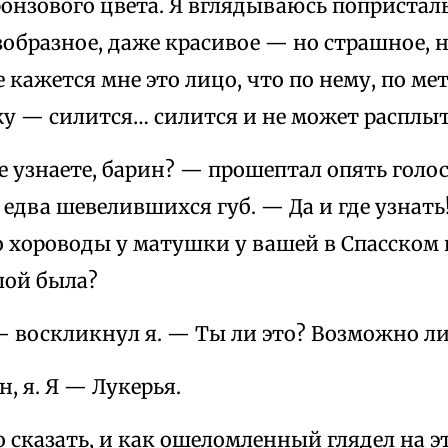
онзового цвета. Я вглядываюсь попристаль
зобразное, даже красивое — но страшное, 
 кажется мне это лицо, что по нему, по ме
жу — силится… силится и не может расплыт
 узнаете, барин? — прошептал опять голос
 едва шевелившихся губ. — Да и где узнат
о хороводы у матушки у вашей в Спасском
лой была?
— воскликнул я. — Ты ли это? Возможно л
н, я. Я — Лукерья.
то сказать, и как ошеломленный глядел на э