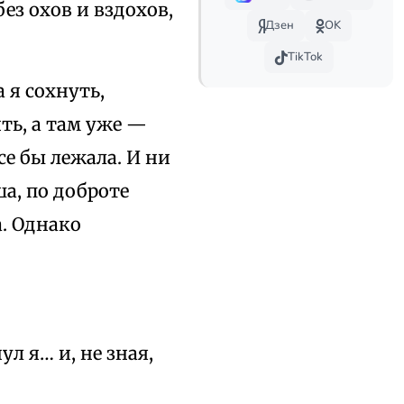
без охов и вздохов,
Дзен
OK
TikTok
 я сохнуть,
ть, а там уже —
се бы лежала. И ни
ша, по доброте
а. Однако
л я… и, не зная,