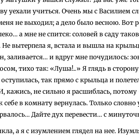
ву уехали учиться. Очень мы с Василием с
меня не выходил; а дело было весною. Вот 
леко… а мне не спится: соловей в саду так
.. Не вытерпела я, встала и вышла на крыль
н, заливается… и вдруг мне почудилось: з
сом, тихо так: «Луша!..» Я глядь в сторону
оступилась, так прямо с крыльца и полете
И, кажись, не сильно я расшиблась, потому
к себе в комнату вернулась. Только словно 
рвалось… Дайте дух перевести… с минуточ
кла, а я с изумлением глядел на нее. Изумл