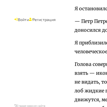
Я остановилс
Войти
Регистрация
— Петр Петр
доносился до
Я приблизил
человеческое
Голова сове
взять — икон
не видать, т
лоб жидкие п
движутся, м
Старая версия сайта