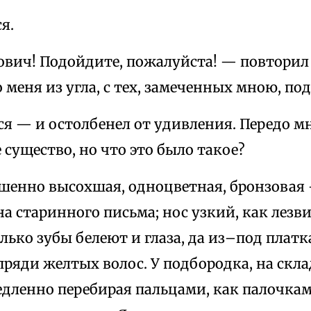
я.
ович! Подойдите, пожалуйста! — повторил 
 меня из угла, с тех, замеченных мною, по
ся — и остолбенел от удивления. Передо 
 существо, но что это было такое?
ршенно высохшая, одноцветная, бронзовая 
а старинного письма; нос узкий, как лезви
олько зубы белеют и глаза, да из–под плат
ряди желтых волос. У подбородка, на скла
едленно перебирая пальцами, как палочка