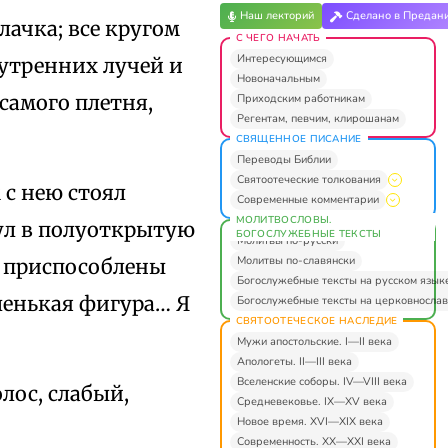
Наш лекторий
Сделано в Предан
лачка; все кругом
С ЧЕГО НАЧАТЬ
Интересующимся
утренних лучей и
Новоначальным
 самого плетня,
Приходским работникам
Регентам, певчим, клирошанам
СВЯЩЕННОЕ ПИСАНИЕ
Переводы Библии
Святоотеческие толкования
 с нею стоял
Современные комментарии
МОЛИТВОСЛОВЫ.
нул в полуоткрытую
БОГОСЛУЖЕБНЫЕ ТЕКСТЫ
Молитвы по-русски
Молитвы по-славянски
лу приспособлены
Богослужебные тексты на русском язык
ленькая фигура… Я
Богослужебные тексты на церковнослав
СВЯТООТЕЧЕСКОЕ НАСЛЕДИЕ
Мужи апостольские. I—II века
Апологеты. II—III века
Вселенские соборы. IV—VIII века
лос, слабый,
Средневековье. IX—XV века
Новое время. XVI—XIX века
Современность. XX—XXI века