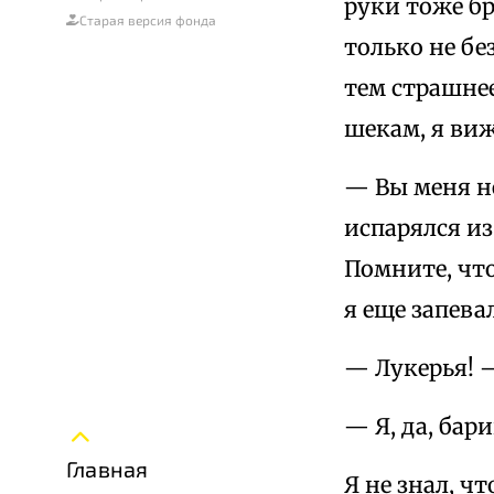
руки тоже бр
Старая версия фонда
только не бе
тем страшнее
шекам, я ви
— Вы меня не
испарялся из
Помните, чт
я еще запева
— Лукерья! 
— Я, да, бари
Главная
Я не знал, ч