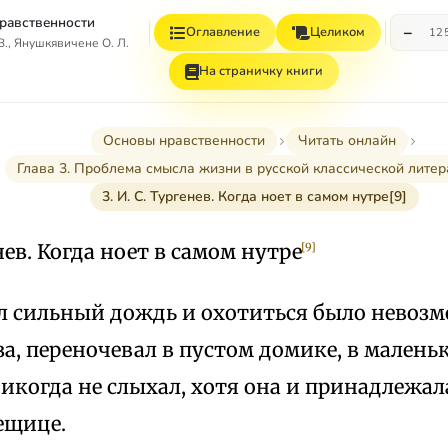
равственности
−
Оглавление
Целиком
12
., Янушкявичене О. Л.
На страничку книги
Основы нравственности
Читать онлайн
Глава 3. Проблема смысла жизни в русской классической литер
3. И. С. Тургенев. Когда ноет в самом нутре[9]
енев. Когда ноет в самом нутре
[9]
ел сильный дождь и охотиться было невозм
за, переночевал в пустом домике, в малень
икогда не слыхал, хотя она и принадлежала
ещице.