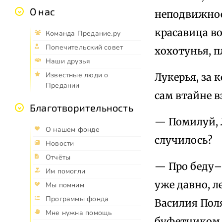
О нас
неподвижное
красавица во
Команда Предание.ру
Попечительский совет
хохотунья, п
Наши друзья
Известные люди о
Лукерья, за 
Предании
сам втайне в
Благотворительность
— Помилуй, Л
О нашем фонде
случилось?
Новости
Отчёты
— Про беду–т
Им помогли
уже давно, л
Мы помним
Программы фонда
Василия Пол
Мне нужна помощь
буфетчиком у