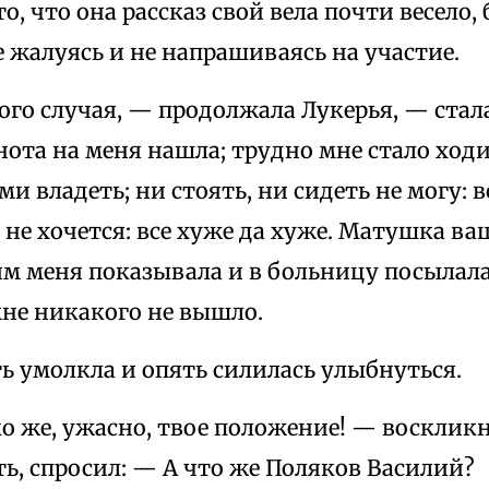
о, что она рассказ свой вела почти весело, 
 жалуясь и не напрашиваясь на участие.
ого случая, — продолжала Лукерья, — стала
нота на меня нашла; трудно мне стало ходи
ми владеть; ни стоять, ни сидеть не могу: в
ь не хочется: все хуже да хуже. Матушка ва
ям меня показывала и в больницу посылал
мне никакого не вышло.
ь умолкла и опять силилась улыбнуться.
о же, ужасно, твое положение! — воскликну
ь, спросил: — А что же Поляков Василий?