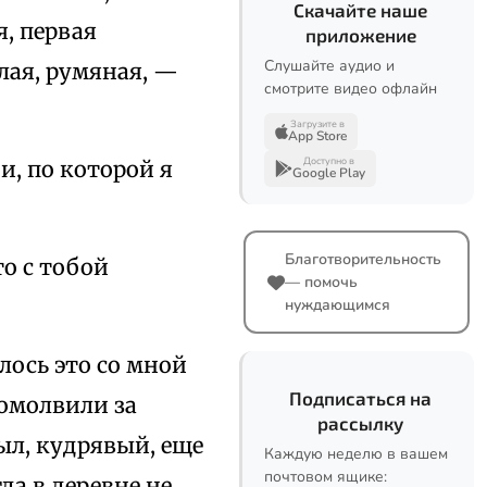
Скачайте наше
, первая
приложение
Слушайте аудио и
лая, румяная, —
смотрите видео офлайн
Загрузите в
App Store
Доступно в
и, по которой я
Google Play
Благотворительность
о с тобой
— помочь
нуждающимся
лось это со мной
Подписаться на
помолвили за
рассылку
ыл, кудрявый, еще
Каждую неделю в вашем
почтовом ящике:
да в деревне не