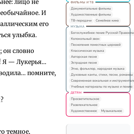
нее: лицо не
ФИЛЬМЫ И ТВ
Документальные фильмы
необычайное. И
Художественные фильмы
ТВ-передачи
Семейное кино
таллическим его
МУЗЫКА
Богослужебное пение Русской Правосл
ься улыбка.
Колокольный звон
Песнопения поместных церквей
; он словно
Классическая музыка
Авторская песня
ь! Я — Лукерья…
Эстрадная песня
Этно, фольклор, народная музыка
 водила… помните,
Духовные канты, стихи, песни, романсы
Современная вокальная и инструментал
Учебные материалы по музыке и пению
ДЕТЯМ
и?
Просветительское
Развлекательное
Художественное
Музыкальное
то темное,