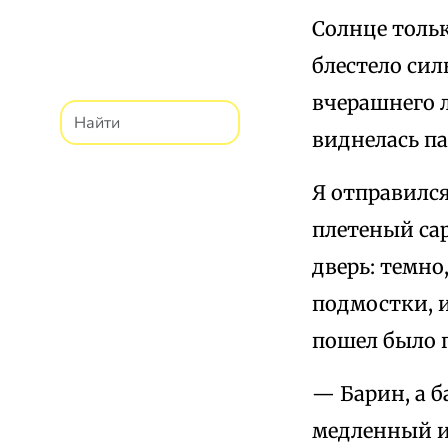
Солнце тольк
блестело си
вчерашнего л
виднелась па
Я отправился
плетеный сар
дверь: темно
подмостки, 
пошел было 
— Барин, а б
медленный и