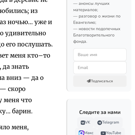
— анонсы лучших
любились; из
материалов;
— разговор о жизни по
раз ночью… уже и
Евангелию;
— новости подопечных
ово удивительно
Благотворительного
фонда.
цо его послушать.
овет меня кто–то
, да знать
ла вниз — да о
Подписаться
 — скоро
у меня что
ку… барин.
Следите за нами
VK
Telegram
яло меня,
Макс
YouTube