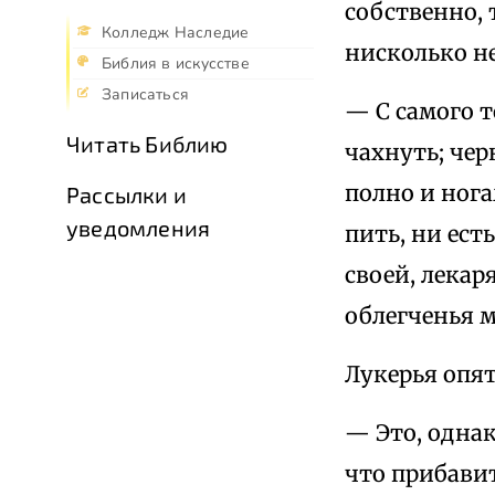
собственно, т
Колледж Наследие
нисколько не
Библия в искусстве
Записаться
— С самого т
Читать Библию
чахнуть; чер
полно и нога
Рассылки и
уведомления
пить, ни ест
своей, лекар
облегченья 
Лукерья опят
— Это, однак
что прибавит