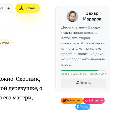
+
Скачать
5%
Захар
Мараров
Десятилетнему Захару
нужна новая коляска,
потом что старая
атуре
сломалась. А без коляски
он не сможет не только
просто выходить из дома,
но и продолжать лечение
в ре…
Собрано 326 734,06 ₽
из 398 600 ₽
ожно. Охотник,
Помочь
кой деревушке, о
 его матери,
Популярное
Избранное
Позже