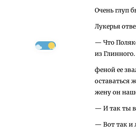
Очень глуп б
Лукерья отве
— Что Поляк
из Глинного.
феной ее зва
оставаться ж
жену он наше
— И так ты в
— Вот так и 