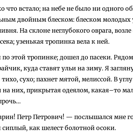
о что встало; на небе не было ни одного об
льным двойным блеском: блеском молодых 
ивня. На склоне неглубокого оврага, возле
сека; узенькая тропинка вела к ней.
 по этой тропинке; дошел до пасеки. Рядом
айчик, куда ставят ульи на зиму. Я загля
, тихо, сухо; пахнет мятой, мелиссой. В уг
и на них, прикрытая одеялом, какая–то ма
прочь…
арин! Петр Петрович! — послышался мне го
 сиплый, как шелест болотной осоки.