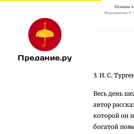
Основы н
Янушкявичюс Р. В
Предание.ру
3. И. С. Тург
Весь день ш
автор расска
которой он н
богатой пом