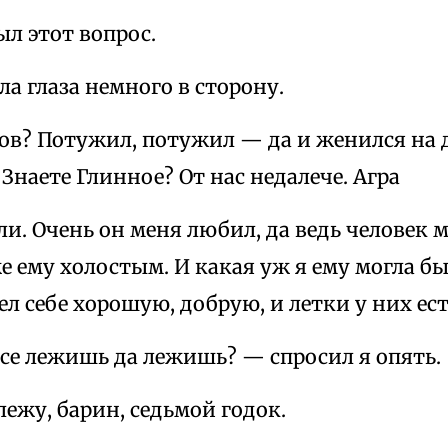
ыл этот вопрос.
ла глаза немного в сторону.
ов? Потужил, потужил — да и женился на 
 Знаете Глинное? От нас недалече. Агра
ли. Очень он меня любил, да ведь человек
е ему холостым. И какая уж я ему могла бы
л себе хорошую, добрую, и летки у них ест
се лежишь да лежишь? — спросил я опять.
лежу, барин, седьмой годок.