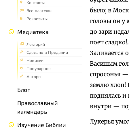
Контакты
было; в Моск
Все платежи
Реквизиты
головы он у 
до зари неда
Медиатека
поет сладко!
Лекторий
Заливается о
Сделано в Предании
Новинки
Васиным голо
Популярное
спросонья — 
Авторы
землю хлоп! 
Блог
поднялась и 
Православный
внутри — по
календарь
Лукерья умол
Изучение Библии