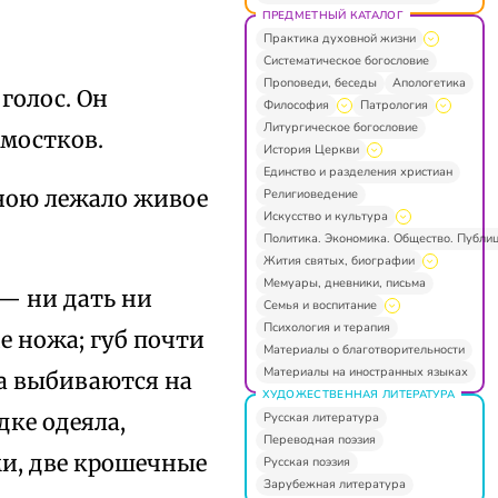
ПРЕДМЕТНЫЙ КАТАЛОГ
Практика духовной жизни
Систематическое богословие
Проповеди, беседы
Апологетика
голос. Он
Философия
Патрология
Литургическое богословие
дмостков.
История Церкви
Единство и разделения христиан
мною лежало живое
Религиоведение
Искусство и культура
Политика. Экономика. Общество. Публи
Жития святых, биографии
Мемуары, дневники, письма
— ни дать ни
Семья и воспитание
Психология и терапия
е ножа; губ почти
Материалы о благотворительности
Материалы на иностранных языках
ка выбиваются на
ХУДОЖЕСТВЕННАЯ ЛИТЕРАТУРА
дке одеяла,
Русская литература
Переводная поэзия
ми, две крошечные
Русская поэзия
Зарубежная литература