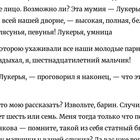
 лицо. Возможно ли? Эта мумия — Лукерья
 всей нашей дворне, — высокая, полная, бе
лясунья, певунья! Лукерья, умница
которою ухаживали все наши молодые парн
здыхал, я, шестнадцатилетний мальчик!
укерья, — проговорил я наконец, — что эт
о мою рассказать? Извольте, барин. Случи
ет шесть или семь. Меня тогда только что 
якова — помните, такой из себя статный б
 матушки у вашей служил? Да вас уже тог