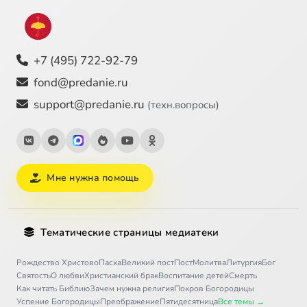
+7 (495) 722-92-79
fond@predanie.ru
support@predanie.ru
(техн.вопросы)
Мне нужна помощь
Тематические страницы медиатеки
Рождество Христово
Пасха
Великий пост
Пост
Молитва
Литургия
Бог
Святость
О любви
Христианский брак
Воспитание детей
Смерть
Как читать Библию
Зачем нужна религия
Покров Богородицы
Успение Богородицы
Преображение
Пятидесятница
Все темы →