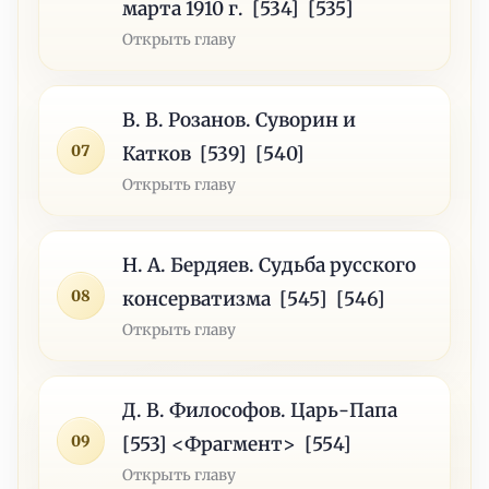
марта 1910 г. [534] [535]
Открыть главу
В. В. Розанов. Суворин и
07
Катков [539] [540]
Открыть главу
Н. А. Бердяев. Судьба русского
08
консерватизма [545] [546]
Открыть главу
Д. В. Философов. Царь-Папа
09
[553] <Фрагмент> [554]
Открыть главу