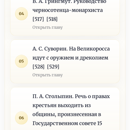
В. А. Грингмут. Руководство
черносотенца-монархиста
04
[517] [518]
Открыть главу
А. С. Суворин. На Великоросса
идут с оружием и дреколием
05
[528] [529]
Открыть главу
П. А. Столыпин. Речь о правах
крестьян выходить из
общины, произнесенная в
06
Государственном совете 15