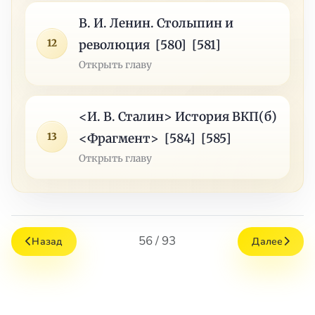
В. И. Ленин. Столыпин и
12
революция [580] [581]
Открыть главу
<И. В. Сталин> История ВКП(б)
13
<Фрагмент> [584] [585]
Открыть главу
56 / 93
Назад
Далее