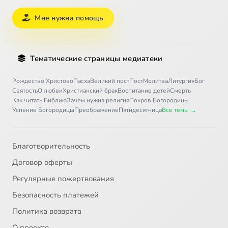
Мне нужна помощь
Тематические страницы медиатеки
Рождество Христово
Пасха
Великий пост
Пост
Молитва
Литургия
Бог
Святость
О любви
Христианский брак
Воспитание детей
Смерть
Как читать Библию
Зачем нужна религия
Покров Богородицы
Успение Богородицы
Преображение
Пятидесятница
Все темы →
Благотворительность
Договор оферты
Регулярные пожертвования
Безопасность платежей
Политика возврата
О проекте