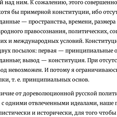
 над ним. К сожалению, этого совершенно
хотя бы примерной конституции, ибо отсу
данные — пространства, времени, размера 
ародного правосознания, политических, с
их и международных условий. Конституци
двух посылок: первая — принципиальные 
данные; вывод — конституция. При отсут
од невозможен. И потому я ограничиваюс
ки, т. е. принципиальных основ.
тличие от дореволюционной русской полит
 с одними отвлеченными идеалами, наше 
истически и исторически, для того чтобы 