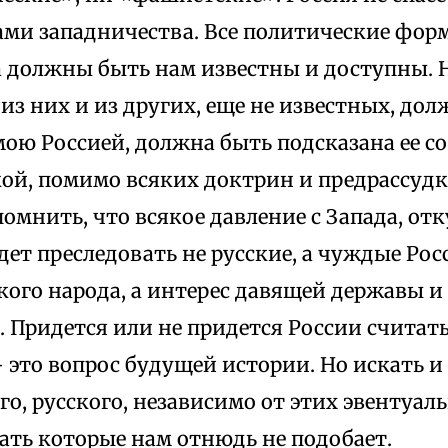
ми западничества. Все политические форм
а должны быть нам известны и доступны. 
з них и из других, еще не известных, дол
мою Россией, должна быть подсказана ее 
ой, помимо всяких доктрин и предрассуд
омнить, что всякое давление с Запада, отк
дет преследовать не русские, а чуждые Рос
ского народа, а интерес давящей державы
 Придется или не придется России считать
это вопрос будущей истории. Но искать и
о, русского, независимо от этих эвентуал
ать которые нам отнюдь не подобает.