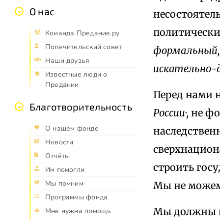
О нас
несостоятел
политически
Команда Предание.ру
Попечительский совет
формальный,
Наши друзья
искательно-д
Известные люди о
Предании
Перед нами 
Благотворительность
России·,
не фо
О нашем фонде
наследствен
Новости
сверхнацион
Отчёты
строить госу
Им помогли
Мы помним
Мы не можем
Программы фонда
Мы должны в
Мне нужна помощь