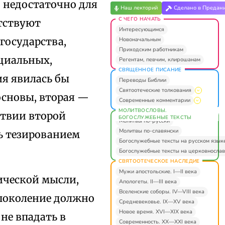
 недостаточно для
Наш лекторий
Сделано в Предан
С ЧЕГО НАЧАТЬ
тствуют
Интересующимся
государства,
Новоначальным
Приходским работникам
оциальных,
Регентам, певчим, клирошанам
СВЯЩЕННОЕ ПИСАНИЕ
я явилась бы
Переводы Библии
Святоотеческие толкования
основы, вторая —
Современные комментарии
МОЛИТВОСЛОВЫ.
ствии второй
БОГОСЛУЖЕБНЫЕ ТЕКСТЫ
Молитвы по-русски
Молитвы по-славянски
ь тезированием
Богослужебные тексты на русском язык
Богослужебные тексты на церковнослав
СВЯТООТЕЧЕСКОЕ НАСЛЕДИЕ
Мужи апостольские. I—II века
ической мысли,
Апологеты. II—III века
Вселенские соборы. IV—VIII века
поколение должно
Средневековье. IX—XV века
Новое время. XVI—XIX века
не впадать в
Современность. XX—XXI века