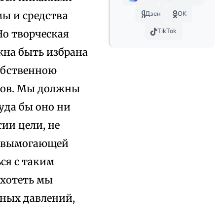
ы и средства
Дзен
OK
TikTok
Но творческая
жна быть избрана
собственною
ков. Мы должны
уда бы оно ни
сии цели, не
 и вымогающей
ся с таким
 хотеть мы
ьных давлений,