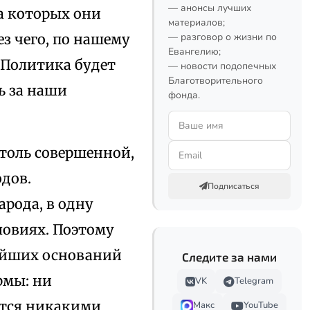
— анонсы лучших
а которых они
материалов;
з чего, по нашему
— разговор о жизни по
Евангелию;
 Политика будет
— новости подопечных
Благотворительного
ь за наши
фонда.
толь совершенной,
одов.
Подписаться
арода, в одну
ловиях. Поэтому
лейших оснований
Следите за нами
рмы: ни
VK
Telegram
ется никакими
Макс
YouTube