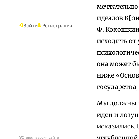
мечтательно
идеалов К[о
Войти
Регистрация
Ф. Кокошки
исходить от
психологичес
она может б
ниже «Основ
государства
Мы должны и
идеи и лозун
исказились.
углубленной
Старая версия сайта