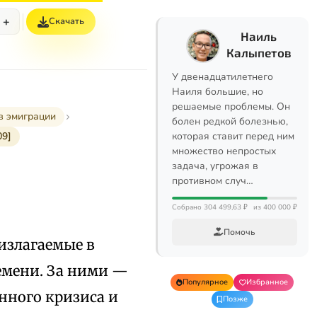
+
Скачать
Наиль
Калыпетов
У двенадцатилетнего
Наиля большие, но
решаемые проблемы. Он
в эмиграции
болен редкой болезнью,
09]
которая ставит перед ним
множество непростых
задача, угрожая в
противном случ…
Собрано 304 499,63 ₽
из 400 000 ₽
Помочь
излагаемые в
емени. За ними —
Популярное
Избранное
нного кризиса и
Позже