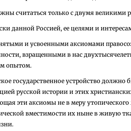
лжны считаться только с двумя великими 
ески данной Россией, ее целями и интереса
понятыми и усвоенными аксиомами правосо
нности, взращенными в нас двухтысячеле
м опытом.
ское государственное устройство должно 
цией русской истории и этих христиански
лощая эти аксиомы не в меру утопического
рической вместимости их ныне в живую тк
зни.