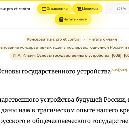
−
м: pro et contra
Оглавление
Целиком
125%
Читать книгу
Консерватизм: pro et contra
Читать онлайн
 Бытование консервативных идей в послереволюционной России и 
И. А. Ильин. Основы государственного устройства [608] [6
 Основы государственного устройства
[608]
[609]
дарственного устройства будущей России, 
 даны нам в трагическом опыте нашего вр
русского и общечеловеческого государстве