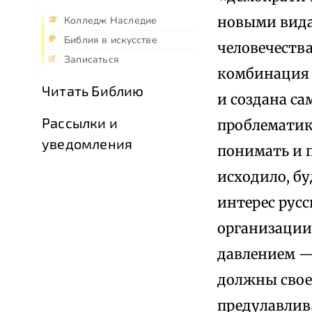
новыми вида
Колледж Наследие
Библия в искусстве
человечеств
Записаться
комбинация и
Читать Библию
и создана са
Рассылки и
проблематик
уведомления
понимать и п
исходило, бу
интерес рус
организации.
давлением — 
должны своег
предулавлив