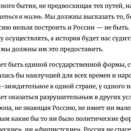
ного бытия, не предвосхищая тех путей, н
иться в жизнь.
Мы должны высказать то, бе
сию нельзя построить и России — не быть.
у осуществлять, а история будет нас судит
И мы должны им это предоставить.
жет быть единой государственной формы, с
алась бы наилучшей для всех времен и нар
зиждительное в одной стране, у одного н
ет оказаться разрушительным в других ус
ропа, не знающая Россию, не имеет ни ма
нам какие бы то ни было политические фо
еские», ни «фашистские». Россия не спас