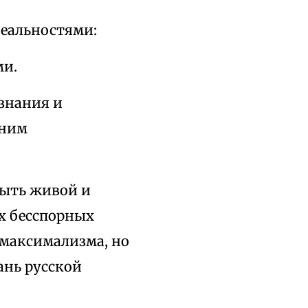
реальностями:
ми.
знания и
тним
быть живой и
х бесспорных
 максимализма, но
ань русской