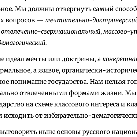
ьное. Мы должны отвергнуть самый спосо
х вопросов —
мечтательно-доктринерский,
 отвлеченно-сверхнациональный, массово-
емагогический.
не идеал мечты или доктрины, а
конкретная
рмальное, а живое, органически-историчес
ное понимание государства. Нам нельзя го
ально отвлеченными формами жизни. Мы 
дарство на схеме классового интереса и кл
 исходить от избирательно-демагогически
ыговорить ныне основы русского национ