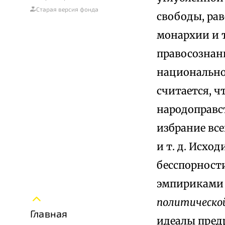
Старая версия фонда
свободы, рав
монархии и т
правосознани
национальной
считается, ч
народоправст
избрание все
и т. д. Исхо
бесспорност
эмпирикам
политическо
Главная
идеалы пред