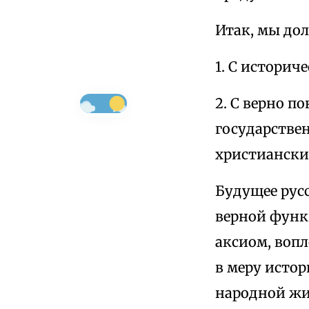
Итак, мы до
1. С историч
2. С верно 
государстве
христиански
Будущее рус
верной функ
аксиом, воп
в меру исто
народной жи