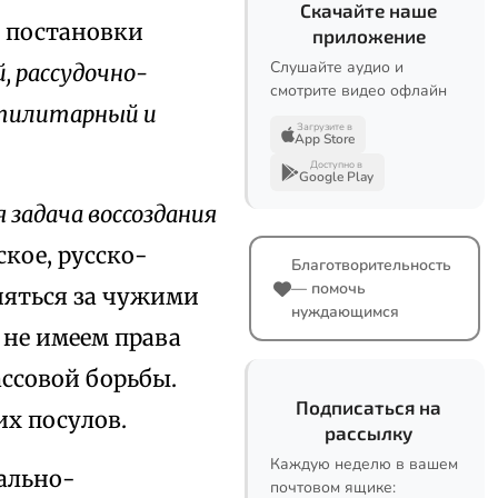
Скачайте наше
б постановки
приложение
Слушайте аудио и
 рассудочно-
смотрите видео офлайн
утилитарный и
Загрузите в
App Store
Доступно в
Google Play
 задача воссоздания
кое, русско-
Благотворительность
— помочь
няться за чужими
нуждающимся
не имеем права
ассовой борьбы.
Подписаться на
х посулов.
рассылку
Каждую неделю в вашем
ально-
почтовом ящике: