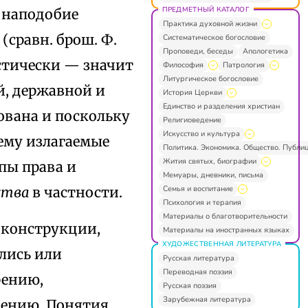
ПРЕДМЕТНЫЙ КАТАЛОГ
 наподобие
Практика духовной жизни
сравн. брош. Ф.
Систематическое богословие
Проповеди, беседы
Апологетика
истически — значит
Философия
Патрология
Литургическое богословие
й, державной и
История Церкви
Единство и разделения христиан
ована и поскольку
Религиоведение
Искусство и культура
ему излагаемые
Политика. Экономика. Общество. Публи
Жития святых, биографии
пы права и
Мемуары, дневники, письма
Семья и воспитание
рства
в частности.
Психология и терапия
Материалы о благотворительности
 конструкции,
Материалы на иностранных языках
ХУДОЖЕСТВЕННАЯ ЛИТЕРАТУРА
ились или
Русская литература
Переводная поэзия
рению,
Русская поэзия
Зарубежная литература
нению. Понятия