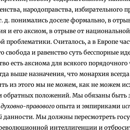
енства, народоправства, избирательного п
. д. понимались доселе формально, в отрыв
я и его аксиом, в отрыве от национально
 проблематики. Считалось, а в Европе час
то свобода и равенство суть бесспорные ид
во есть аксиома для всякого порядочного 
гда выше назначения, что монархия всегд
дить из этого мы не можем, как не можем и
и обратных положений. Мы обязаны быть
и
духовно-правового
опыта и эмпириками
ис
й
данности. Мы должны пересмотреть гос
революционной интеллигенции и отбросит