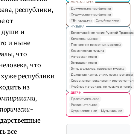
ФИЛЬМЫ И ТВ
рава, республики,
Документальные фильмы
Художественные фильмы
е от
ТВ-передачи
Семейное кино
МУЗЫКА
й души и
Богослужебное пение Русской Правосл
Колокольный звон
то и ныне
Песнопения поместных церквей
Классическая музыка
еалы, что
Авторская песня
Эстрадная песня
человека, что
Этно, фольклор, народная музыка
Духовные канты, стихи, песни, романсы
а хуже республики
Современная вокальная и инструментал
сходить из
Учебные материалы по музыке и пению
ДЕТЯМ
эмпириками,
Просветительское
Развлекательное
торически-
Художественное
Музыкальное
ударственные
ь все