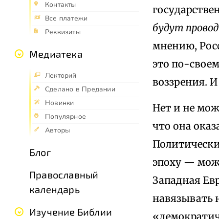
Контакты
государствен
Все платежи
будут провод
Реквизиты
мнению, Рос
Медиатека
это по-своем
Лекторий
воззрения. 
Сделано в Предании
Новинки
Нет и не мо
Популярное
что она оказ
Авторы
Политически-
Блог
эпоху — мож
Православный
Западная Ев
календарь
навязывать 
Изучение Библии
«демократич