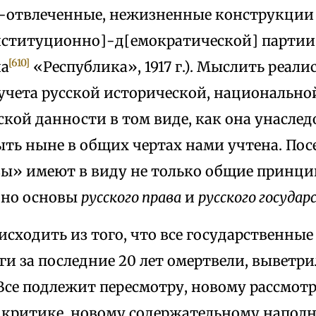
-отвлеченные, нежизненные конструкции
нституционно]-д[емократической] партии (
[610]
на
«Республика», 1917 г.). Мыслить реал
 учета русской исторической, национально
кой данности в том виде, как она унаслед
ыть ныне в общих чертах нами учтена. Пос
ы» имеют в виду не только общие принци
, но основы
русского права
и
русского госуда
сходить из того, что все государственные
ги за последние 20 лет омертвели, выветр
 Все подлежит пересмотру, новому рассмот
 критике, новому содержательному напол