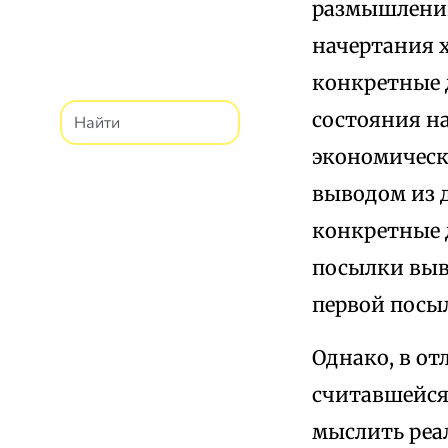
размышлений
начертания 
конкретные 
состояния н
экономическ
выводом из 
конкретные 
посылки выв
первой посыл
Однако, в о
считавшейся
мыслить реал