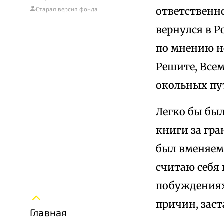
ответственно
Старая версия фонда
вернулся в Р
по мнению не
Решите, Все
окольных пу
Легко бы бы
книги за гра
был вменяем 
считаю себя 
побуждениях
причин, зас
Главная