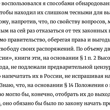
е воспользовался я способами обнародова
чтобы находил их слишком тесными для в
ому, напротив, что, по свойству вопросов,
ным на сей раз отказаться от тех законных 
о правительство, оберегая права и выгод
свободу своих распоряжений. По объему д
ии», книги эти, на основании § 1 п. 2 Выс
года, не подлежали предварительной цензур
 напечатать их в России, не испрашивая н
Знаю, что, на основании § 14 Положения о 
о могло бы, конечно, отобрать их до выхода
, оно обязано бы было по закону начать п