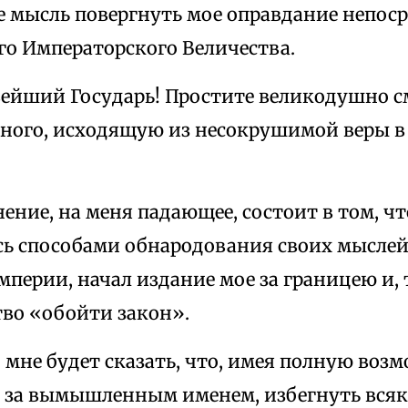
 мысль повергнуть мое оправдание непоср
го Императорского Величества.
ейший Государь! Простите великодушно с
ного, исходящую из несокрушимой веры в
ение, на меня падающее, состоит в том, что
сь способами обнародования своих мысле
мперии, начал издание мое за границею и,
тво «обойти закон».
 мне будет сказать, что, имея полную воз
 за вымышленным именем, избегнуть вся