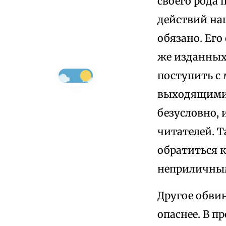
своего рода 
действий наш
обязано. Его
же изданных
поступить с
выходящими 
безусловно,
читателей. Т
обратиться к
неприличным
Другое обвин
опаснее. В п