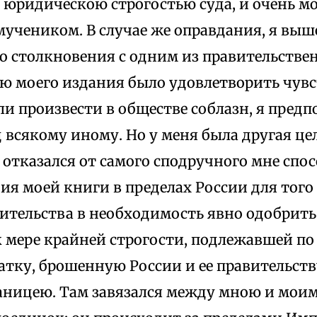
юридическою строгостью суда, и очень мо
мучеником. В случае же оправдания, я выш
го столкновения с одним из правительстве
ью моего издания было удовлетворить чувс
и произвести в обществе соблазн, я предп
 всякому иному. Но у меня была другая цел
отказался от самого сподручного мне спо
я моей книги в пределах России для того
вительства в необходимость явно одобрит
 мере крайней строгости, подлежавшей по
атку, брошенную России и ее правительств
раницею. Там завязался между мною и мо