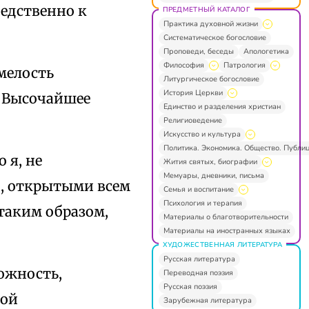
едственно к
ПРЕДМЕТНЫЙ КАТАЛОГ
Практика духовной жизни
Систематическое богословие
Проповеди, беседы
Апологетика
Философия
Патрология
мелость
Литургическое богословие
История Церкви
 Высочайшее
Единство и разделения христиан
Религиоведение
Искусство и культура
Политика. Экономика. Общество. Публи
 я, не
Жития святых, биографии
Мемуары, дневники, письма
й, открытыми всем
Семья и воспитание
Психология и терапия
 таким образом,
Материалы о благотворительности
Материалы на иностранных языках
ХУДОЖЕСТВЕННАЯ ЛИТЕРАТУРА
Русская литература
можность,
Переводная поэзия
Русская поэзия
кой
Зарубежная литература