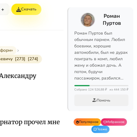
+
Скачать
Роман
Пуртов
Роман Пуртов был
обычным парнем. Любил
боевики, хорошие
еформ»
автомобили, был не дурак
евичу [273] [274]
поиграть в комп, любил
жену и обожал дочь. А
потом, будучи
 Александру
пассажиром, разбился…
Собрано 124 526,88 ₽
из 444 150 ₽
Помочь
ернатор прочел мне
Популярное
Избранное
Позже