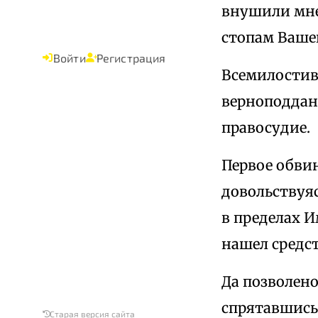
внушили мне
стопам Ваше
Войти
Регистрация
Всемилостив
верноподдан
правосудие.
Первое обвин
довольствуя
в пределах И
нашел средс
Да позволено
спрятавшись
Старая версия сайта