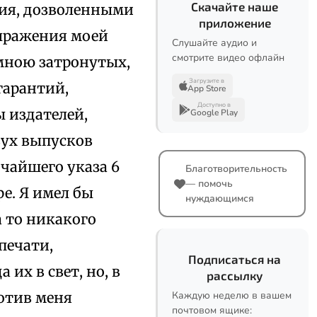
Скачайте наше
ния, дозволенными
приложение
ыражения моей
Слушайте аудио и
смотрите видео офлайн
 мною затронутых,
Загрузите в
гарантий,
App Store
Доступно в
ы издателей,
Google Play
вух выпусков
очайшего указа 6
Благотворительность
— помочь
е. Я имел бы
нуждающимся
а то никакого
печати,
Подписаться на
 их в свет, но, в
рассылку
ротив меня
Каждую неделю в вашем
почтовом ящике: