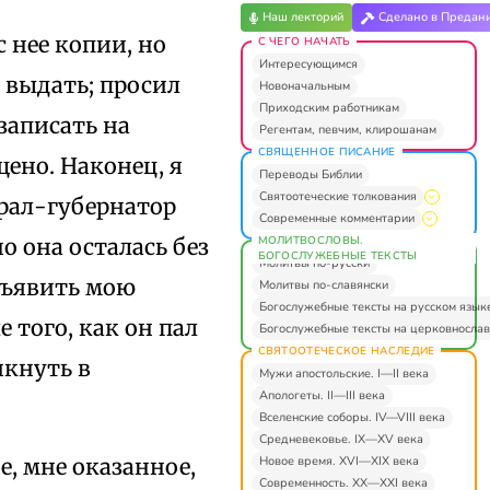
Наш лекторий
Сделано в Предан
с нее копии, но
С ЧЕГО НАЧАТЬ
Интересующимся
е выдать; просил
Новоначальным
Приходским работникам
 записать на
Регентам, певчим, клирошанам
СВЯЩЕННОЕ ПИСАНИЕ
щено. Наконец, я
Переводы Библии
Святоотеческие толкования
ерал-губернатор
Современные комментарии
МОЛИТВОСЛОВЫ.
о она осталась без
БОГОСЛУЖЕБНЫЕ ТЕКСТЫ
Молитвы по-русски
дъявить мою
Молитвы по-славянски
Богослужебные тексты на русском язык
 того, как он пал
Богослужебные тексты на церковнослав
СВЯТООТЕЧЕСКОЕ НАСЛЕДИЕ
икнуть в
Мужи апостольские. I—II века
Апологеты. II—III века
Вселенские соборы. IV—VIII века
Средневековье. IX—XV века
Новое время. XVI—XIX века
, мне оказанное,
Современность. XX—XXI века