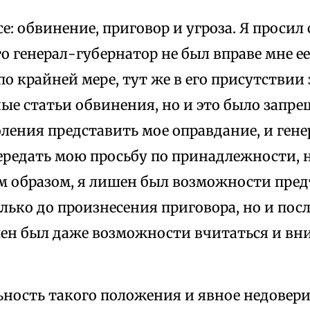
се: обвинение, приговор и угроза. Я просил 
то генерал-губернатор не был вправе мне е
по крайней мере, тут же в его присутствии
ые статьи обвинения, но и это было запре
ления представить мое оправдание, и ген
ередать мою просьбу по принадлежности, н
им образом, я лишен был возможности пре
лько до произнесения приговора, но и после
шен был даже возможности вчитаться и вн
ность такого положения и явное недоверие