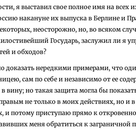
сти, я выставил свое полное имя на всех 
оссию накануне их выпуска в Берлине и Пра
которых, неосторожно, но, во всяком случ
милостивейший Государь, заслужил ли я уп
тей и обходов?
ло доказать нередкими примерами, что од
ницею, сам по себе и независимо от ее соде
в вину; но такая защита могла бы показать
правым не только в моих действиях, но и 
, и потому приступаю прямо к откровенн
тавивших меня обратиться к заграничной п