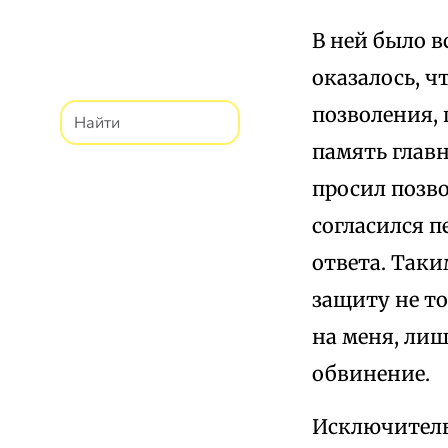
В ней было в
оказалось, ч
позволения, 
память главн
просил позво
согласился п
ответа. Так
защиту не то
на меня, ли
обвинение.
Исключитель