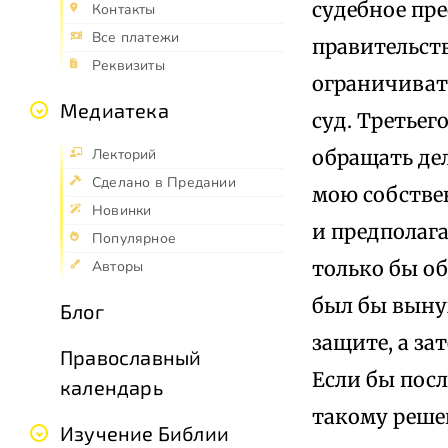
судебное пре
Контакты
Все платежи
правительст
Реквизиты
ограничиват
Медиатека
суд. Третьег
обращать де
Лекторий
Сделано в Предании
мою собствен
Новинки
и предполага
Популярное
только бы об
Авторы
был бы вынуж
Блог
защите, а за
Православный
Если бы посл
календарь
такому реше
Изучение Библии