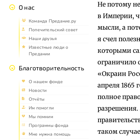
Не потому н
О нас
в Империи, 
Команда Предание.ру
мысли, а пот
Попечительский совет
я счел полез
Наши друзья
Известные люди о
которыми сам
Предании
ограничило 
Благотворительность
«Окраин Росс
О нашем фонде
апреля 1865 
Новости
полное право
Отчёты
разрешения. 
Им помогли
Мы помним
правительств
Программы фонда
таком случае
Мне нужна помощь