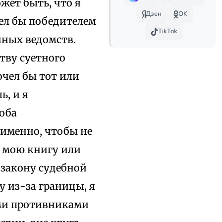
жет быть, что я
Дзен
OK
ел бы победителем
TikTok
нных ведомств.
тву суетного
очел бы тот или
ь, и я
соба
 именно, чтобы не
ь мою книгу или
 закону судебной
у из-за границы, я
ими противниками