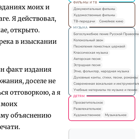
ФИЛЬМЫ И ТВ
изданиях моих и
Документальные фильмы
Художественные фильмы
ге. Я действовал,
ТВ-передачи
Семейное кино
МУЗЫКА
ае, открыто.
Богослужебное пение Русской Правосл
река в изыскании
Колокольный звон
Песнопения поместных церквей
Классическая музыка
Авторская песня
Эстрадная песня
ин факт издания
Этно, фольклор, народная музыка
Духовные канты, стихи, песни, романсы
ржания, доселе не
Современная вокальная и инструментал
Учебные материалы по музыке и пению
ся отговоркою, а я
ДЕТЯМ
в моих
Просветительское
Развлекательное
ому объяснению
Художественное
Музыкальное
ечати.