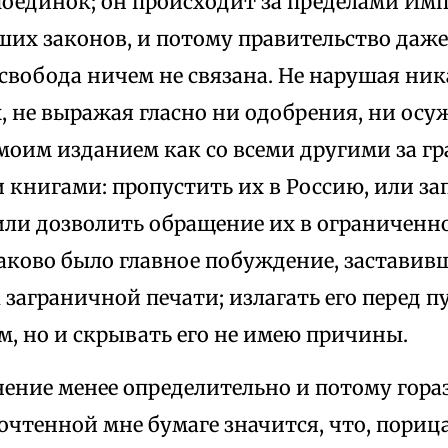
поединок; он происходит за пределами Имп
их законов, и потому правительство даже 
 свобода ничем не связана. Не нарушая ни
, не выражая гласно ни одобрения, ни осу
 моим изданием как со всеми другими за г
книгами: пропустить их в Россию, или за
 или дозволить обращение их в ограниченн
аково было главное побуждение, заставив
 заграничной печати; излагать его перед п
, но и скрывать его не имею причины.
ение менее определительно и потому гора
рочтенной мне бумаге значится, что, пори