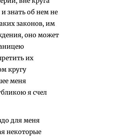
ерии, вне круга
и знать об нем не
каких законов, им
ждения, оно может
раницею
претить их
ом кругу
шее меня
убликою я счел
здо для меня
цая некоторые