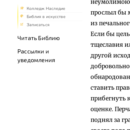
неумолимою 
Колледж Наследие
прослыл бы 
Библия в искусстве
из печально
Записаться
Если бы цел
Читать Библию
тщеславия ил
Рассылки и
другой исход
уведомления
добровольно 
обнародовани
ставить пра
прибегнуть к
оценке. Перч
поднял за г