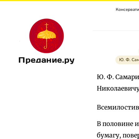
Консерватиз
Предание.ру
Ю. Ф. Са
Ю. Ф. Самар
Николаевич
Всемилостив
В половине 
бумагу, пове