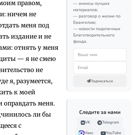
 моим правом,
— анонсы лучших
материалов;
и: ничем не
— разговор о жизни по
Евангелию;
отдать меня под
— новости подопечных
Благотворительного
ать издание и не
фонда.
ми: отнять у меня
ащиты — я не смею
вительство не
де я, разумеется,
Подписаться
жить к моей
и оправдать меня.
Следите за нами
одчинилось ли бы
VK
Telegram
щееся с
Макс
YouTube