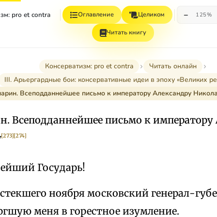
−
м: pro et contra
Оглавление
Целиком
125%
Читать книгу
Консерватизм: pro et contra
Читать онлайн
III. Арьергардные бои: консервативные идеи в эпоху «Великих р
марин. Всеподданнейшее письмо к императору Александру Никола
ин. Всеподданнейшее письмо к императору
у
[273]
[274]
ейший Государь!
истекшего ноября московский генерал-губ
ргшую меня в горестное изумление.