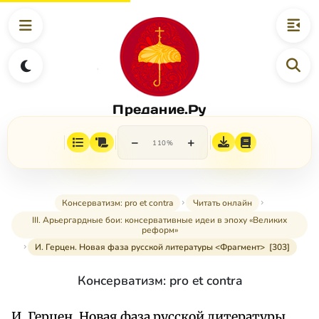
Предание.Ру
−
+
110%
Консерватизм: pro et contra
Читать онлайн
III. Арьергардные бои: консервативные идеи в эпоху «Великих
реформ»
И. Герцен. Новая фаза русской литературы <Фрагмент> [303]
Консерватизм: pro et contra
И. Герцен. Новая фаза русской литературы