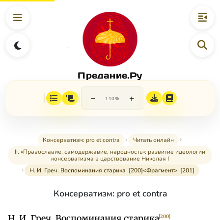
Предание.Ру
−
+
110%
Консерватизм: pro et contra
Читать онлайн
II. «Православие, самодержавие, народность»: развитие идеологии
консерватизма в царствование Николая I
Н. И. Греч. Воспоминания старика [200]<Фрагмент> [201]
Консерватизм: pro et contra
Н. И. Греч. Воспоминания старика
[200]