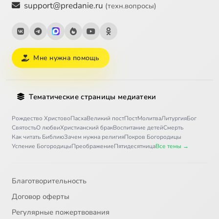
support@predanie.ru
(техн.вопросы)
Мне нужна помощь
Тематические страницы медиатеки
Рождество Христово
Пасха
Великий пост
Пост
Молитва
Литургия
Бог
Святость
О любви
Христианский брак
Воспитание детей
Смерть
Как читать Библию
Зачем нужна религия
Покров Богородицы
Успение Богородицы
Преображение
Пятидесятница
Все темы →
Благотворительность
Договор оферты
Регулярные пожертвования