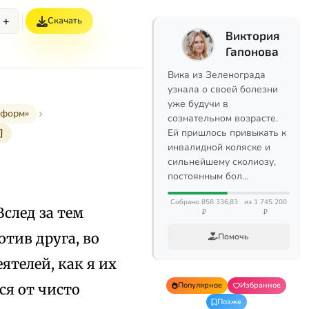
+
Скачать
Виктория
Гапонова
Вика из Зеленограда
узнала о своей болезни
уже будучи в
еформ»
сознательном возрасте.
]
Ей пришлось привыкать к
инвалидной коляске и
сильнейшему сколиозу,
постоянным бол…
Собрано 858 336,83
из 1 745 200
 Вслед за тем
₽
₽
отив друга, во
Помочь
ятелей, как я их
Популярное
Избранное
ся от чисто
Позже