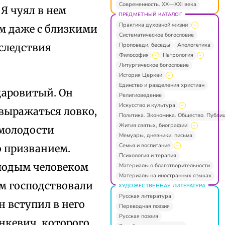
Современность. XX—XXI века
Я чуял в нем
ПРЕДМЕТНЫЙ КАТАЛОГ
Практика духовной жизни
ем даже с близкими
Систематическое богословие
Проповеди, беседы
Апологетика
следствия
Философия
Патрология
Литургическое богословие
История Церкви
Единство и разделения христиан
даровитый. Он
Религиоведение
Искусство и культура
выражаться ловко,
Политика. Экономика. Общество. Публи
Жития святых, биографии
 молодости
Мемуары, дневники, письма
Семья и воспитание
о призванием.
Психология и терапия
олодым человеком
Материалы о благотворительности
Материалы на иностранных языках
ом господствовали
ХУДОЖЕСТВЕННАЯ ЛИТЕРАТУРА
Русская литература
 вступил в него
Переводная поэзия
Русская поэзия
анкевич, которого