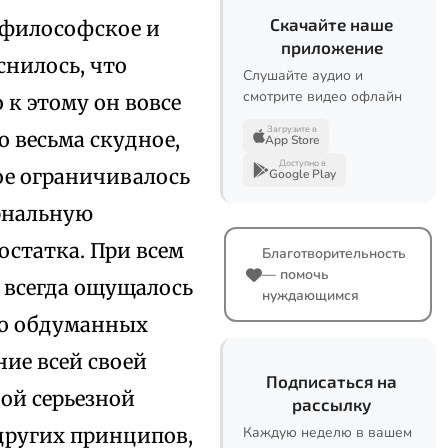
Скачайте наше
 философское и
приложение
снилось, что
Слушайте аудио и
смотрите видео офлайн
 к этому он вовсе
Загрузите в
о весьма скудное,
App Store
Доступно в
ое ограничивалось
Google Play
рнальную
достатка. При всем
Благотворительность
— помочь
, всегда ощущалось
нуждающимся
ело обдуманных
ие всей своей
Подписаться на
ой серьезной
рассылку
других принципов,
Каждую неделю в вашем