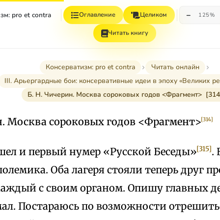
−
м: pro et contra
Оглавление
Целиком
125%
Читать книгу
Консерватизм: pro et contra
Читать онлайн
III. Арьергардные бои: консервативные идеи в эпоху «Великих р
Б. Н. Чичерин. Москва сороковых годов <Фрагмент> [314
ин. Москва сороковых годов <Фрагмент>
[314]
[315]
шел и первый нумер «Русской Беседы»
.
полемика. Оба лагеря стояли теперь друг пр
аждый с своим органом. Опишу главных де
мал. Постараюсь по возможности отрешить