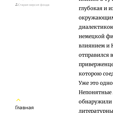
Старая версия фонда
глубокая и 
окружающим,
диалектико
немецкой фил
влиянием и 
отправился в
приверженце
которою сое
Уже это одно
Непонятные 
обнаружили 
Главная
литературные