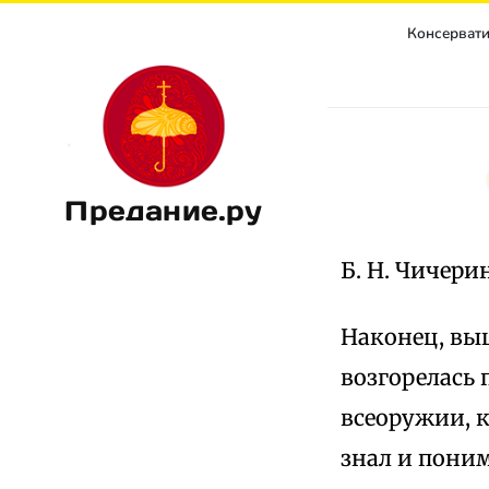
Консерватиз
Предание.ру
Б. Н. Чичер
Наконец, вы
возгорелась 
всеоружии, к
знал и пони