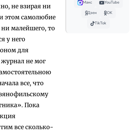
Макс
YouTube
нно, не взирая ни
Дзен
OK
ри этом самолюбие
TikTok
 ни малейшего, то
я у него
коном для
 журнал не мог
самостоятельною
ачала все, что
авянофильскому
тника». Пока
акция
угим все сколько-