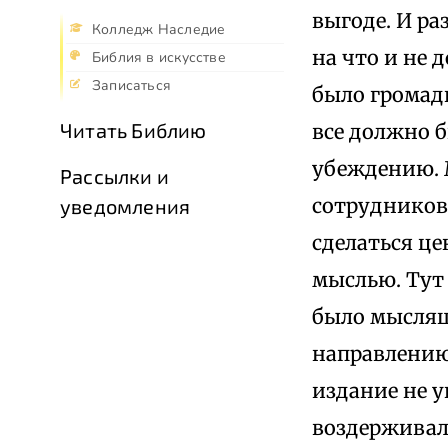
выгоде. И ра
Колледж Наследие
на что и не 
Библия в искусстве
Записаться
было громад
Читать Библию
все должно 
убеждению. 
Рассылки и
сотрудников.
уведомления
сделаться ц
мыслью. Тут 
было мыслящ
направлению
издание не 
воздерживала