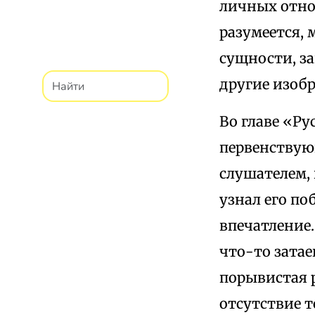
личных отно
разумеется, 
сущности, за
другие изобр
Во главе «Ру
первенствующ
слушателем, 
узнал его по
впечатление.
что-то затае
порывистая 
отсутствие 