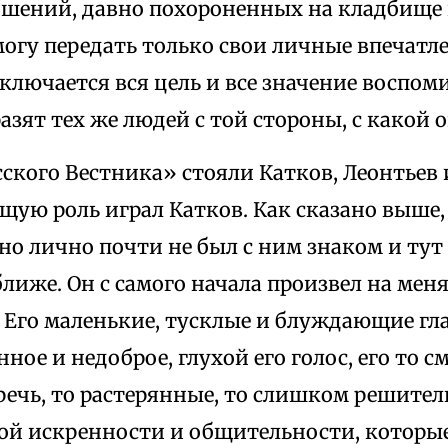
шений, давно похороненных на кладбище 
могу передать только свои личные впечатле
ключается вся цель и все значение воспом
азят тех же людей с той стороны, с какой о
сского Вестника» стояли Катков, Леонтьев
ую роль играл Катков. Как сказано выше, 
но лично почти не был с ним знаком и тут
ближе. Он с самого начала произвел на мен
 Его маленькие, тусклые и блуждающие гл
нное и недоброе, глухой его голос, его то с
речь, то растерянные, то слишком решите
той искренности и общительности, которы