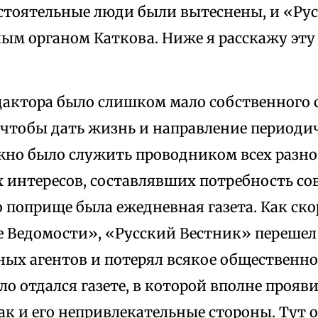
стоятельные люди были вытеснены, и «Ру
ным органом Каткова. Ниже я расскажу эт
дактора было слишком мало собственного 
 чтобы дать жизнь и направление периоди
жно было служить проводником всех разн
х интересов, составлявших потребность со
 поприще была ежедневная газета. Как ско
 Ведомости», «Русский Вестник» перешел
ых агентов и потерял всякое общественно
ло отдался газете, в которой вполне прояви
ак и его непривлекательные стороны. Тут о