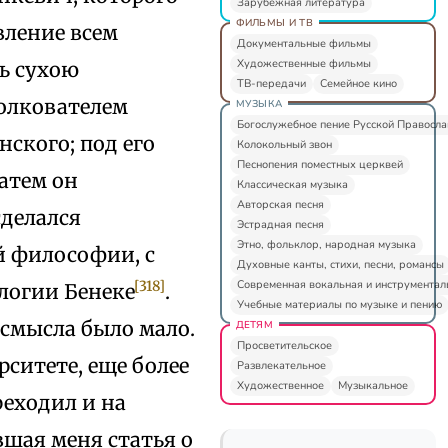
Зарубежная литература
ФИЛЬМЫ И ТВ
вление всем
Документальные фильмы
Художественные фильмы
ь сухою
ТВ-передачи
Семейное кино
толкователем
МУЗЫКА
Богослужебное пение Русской Правосл
ского; под его
Колокольный звон
Песнопения поместных церквей
атем он
Классическая музыка
Авторская песня
сделался
Эстрадная песня
Этно, фольклор, народная музыка
 философии, с
Духовные канты, стихи, песни, романсы
Современная вокальная и инструментал
[318]
логии Бенеке
.
Учебные материалы по музыке и пению
 смысла было мало.
ДЕТЯМ
Просветительское
ситете, еще более
Развлекательное
Художественное
Музыкальное
еходил и на
вшая меня статья о