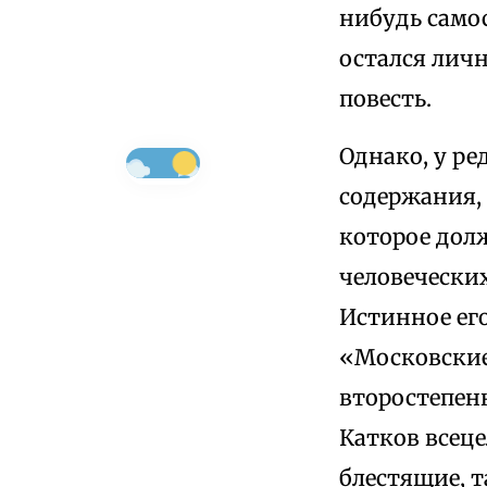
нибудь само
остался лич
повесть.
Однако, у ре
содержания,
которое дол
человечески
Истинное его
«Московские
второстепенн
Катков всеце
блестящие, т