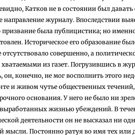
евидно, Катков не в состоянии был давать
е направление журналу. Впоследствии выя
 призвание была публицистика; но именно
товлен. Историческое его образование был
 отсутствовало совершенно, а политическ
 хватаемыми из газет. Погрузившись в жу
, он, конечно, не мог восполнить этого не
анте и живом чутье общественных течений
рочного основания. У него не было ни зр
и выработанных жизнью убеждений. В течен
еской деятельности он не высказал ни одн
й мысли. Постоянно ратуя во имя тех или 