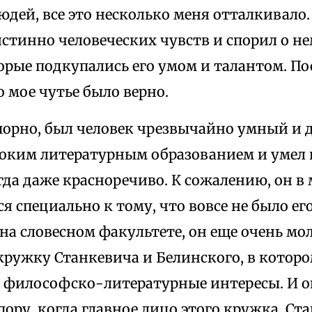
дей, все это несколько меня отталкивало. 
стинно человеческих чувств и спорил о н
орые подкупались его умом и талантом. По
о мое чутье было верно.
спорно, был человек чрезвычайно умный и 
оким литературным образованием и умел 
гда даже красноречиво. К сожалению, он в
я специально к тому, что вовсе не было ег
 на словесном факультете, он еще очень м
кружку Станкевича и Белинского, в котор
 философско-литературные интересы. И он
пору, когда главное лицо этого кружка, Ст