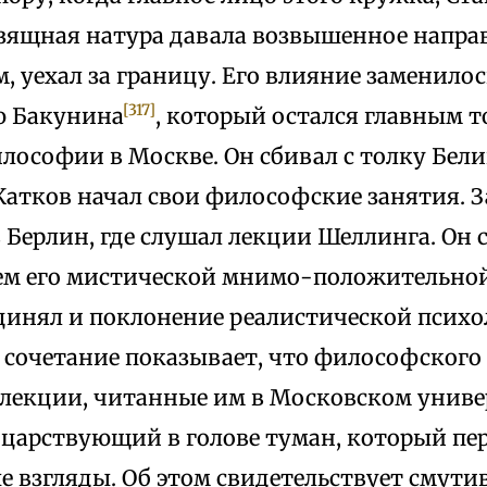
изящная натура давала возвышенное напра
 уехал за границу. Его влияние заменилос
[317]
ю Бакунина
, который остался главным 
ософии в Москве. Он сбивал с толку Белин
Катков начал свои философские занятия. З
 Берлин, где слушал лекции Шеллинга. Он 
м его мистической мнимо-положительной
динял и поклонение реалистической психо
 сочетание показывает, что философского
лекции, читанные им в Московском универ
царствующий в голове туман, который пер
 взгляды. Об этом свидетельствует смути