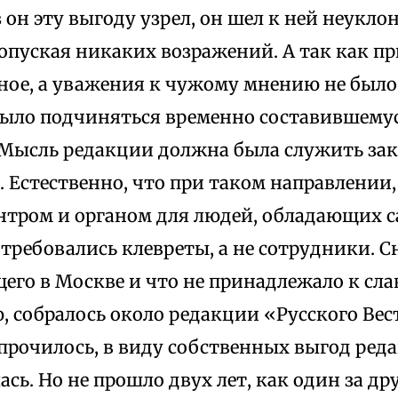
з он эту выгоду узрел, он шел к ней неукло
допуская никаких возражений. А так как п
ное, а уважения к чужому мнению не было
было подчиняться временно составившемус
Мысль редакции должна была служить за
 Естественно, что при таком направлении,
ентром и органом для людей, обладающих 
требовались клевреты, а не сотрудники. Сн
его в Москве и что не принадлежало к сл
, собралось около редакции «Русского Вес
упрочилось, в виду собственных выгод ред
сь. Но не прошло двух лет, как один за др