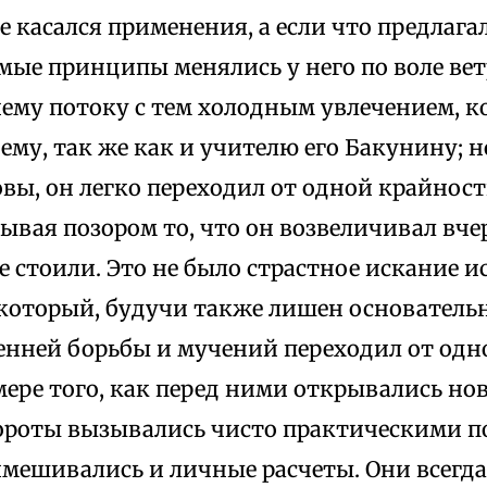
е касался применения, а если что предлагал
мые принципы менялись у него по воле вет
ему потоку с тем холодным увлечением, к
ему, так же как и учителю его Бакунину;
вы, он легко переходил от одной крайност
ывая позором то, что он возвеличивал вче
е стоили. Это не было страстное искание и
 который, будучи также лишен основатель
енней борьбы и мучений переходил от одно
мере того, как перед ними открывались но
ороты вызывались чисто практическими п
мешивались и личные расчеты. Они всегда