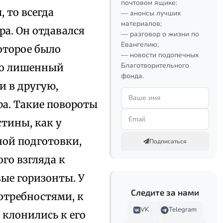
почтовом ящике:
, то всегда
— анонсы лучших
материалов;
ра. Он отдавался
— разговор о жизни по
Евангелию;
оторое было
— новости подопечных
Благотворительного
 но лишенный
фонда.
и в другую,
ра. Такие повороты
стины, как у
ной подготовки,
Подписаться
го взгляда к
вые горизонты. У
Следите за нами
отребностями, к
VK
Telegram
 клонились к его