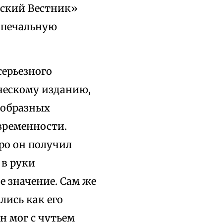
сский Вестник»
у печальную
серьезного
ческому изданию,
ообразных
временности.
ро он получил
 в руки
е значение. Сам же
лись как его
н мог с чутьем