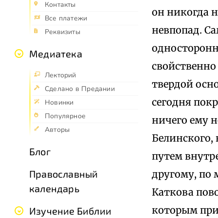
Контакты
он никогда н
Все платежи
невпопад. Са
Реквизиты
односторонн
Медиатека
свойственно 
Лекторий
твердой осно
Сделано в Предании
сегодня покр
Новинки
Популярное
ничего ему н
Авторы
Белинского,
Блог
путем внутр
другому, по 
Православный
календарь
Каткова пов
которым при
Изучение Библии