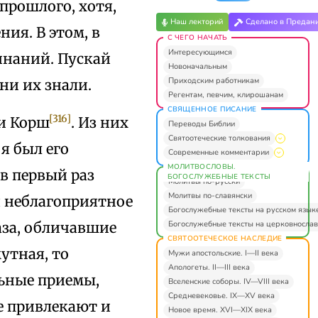
прошлого, хотя,
Наш лекторий
Сделано в Предан
ния. В этом, в
С ЧЕГО НАЧАТЬ
Интересующимся
инаний. Пускай
Новоначальным
Приходским работникам
ни их знали.
Регентам, певчим, клирошанам
СВЯЩЕННОЕ ПИСАНИЕ
[316]
 и Корш
. Из них
Переводы Библии
Святоотеческие толкования
я был его
Современные комментарии
МОЛИТВОСЛОВЫ.
 в первый раз
БОГОСЛУЖЕБНЫЕ ТЕКСТЫ
Молитвы по-русски
Молитвы по-славянски
я неблагоприятное
Богослужебные тексты на русском язык
Богослужебные тексты на церковнослав
аза, обличавшие
СВЯТООТЕЧЕСКОЕ НАСЛЕДИЕ
мутная, то
Мужи апостольские. I—II века
Апологеты. II—III века
льные приемы,
Вселенские соборы. IV—VIII века
Средневековье. IX—XV века
е привлекают и
Новое время. XVI—XIX века