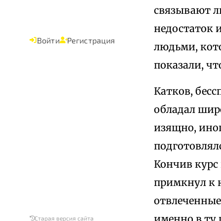
связывают лю
недостаток и
Войти
Регистрация
людьми, кот
показали, чт
Катков, бес
обладал шир
изящно, ино
подготовлялс
Кончив курс
примкнул к 
отвлеченные
именно в ту 
Старая версия сайта